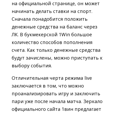
на официальной странице, он может
начинать делать ставки на спорт.
Сначала понадобится положить
денежные средства на баланс через
ЛК. В букмекерской 1Win большое
количество способов пополнения
счета. Как только денежные средства
будут зачислены, можно приступать к
выбору события.
Отличительная черта режима live
заключается в том, что можно
проанализировать игру и заключить
пари уже после начала матча. Зеркало
официального сайта 1вин предлагает