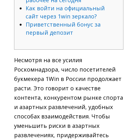
рабочее на сегодня
Как войти на официальный
сайт через 1win зеркало?
Приветственный бонус за
первый депозит
Несмотря на все усилия
Роскомнадзора, число посетителей
букмекера 1Win в России продолжает
расти. Это говорит о качестве
контента, конкурентом рынке спорта
и азартных развлечений, удобных
способах взаимодействия. Чтобы
уменьшить риски в азартных
развлечениях, придерживайтесь