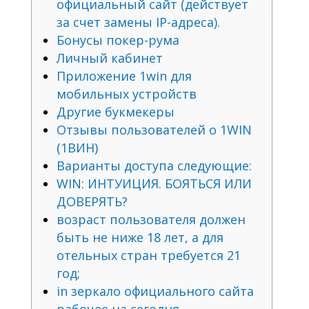
официальный сайт (действует
за счет замены IP-адреса).
Бонусы покер-рума
Личный кабинет
Приложение 1win для
мобильных устройств
Другие букмекеры
Отзывы пользователей о 1WIN
(1ВИН)
Варианты доступа следующие:
WIN: ИНТУИЦИЯ. БОЯТЬСЯ ИЛИ
ДОВЕРЯТЬ?
возраст пользователя должен
быть не ниже 18 лет, а для
отельных стран требуется 21
год;
in зеркало официального сайта