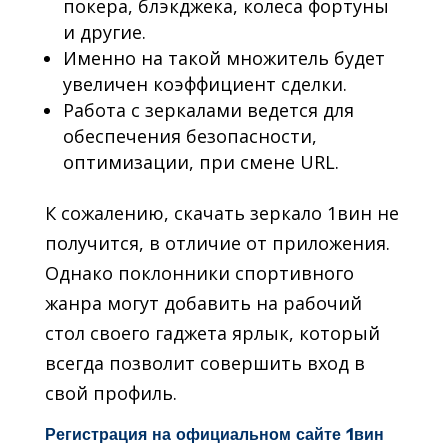
покера, блэкджека, колеса фортуны
и другие.
Именно на такой множитель будет
увеличен коэффициент сделки.
Работа с зеркалами ведется для
обеспечения безопасности,
оптимизации, при смене URL.
К сожалению, скачать зеркало 1вин не
получится, в отличие от приложения.
Однако поклонники спортивного
жанра могут добавить на рабочий
стол своего гаджета ярлык, который
всегда позволит совершить вход в
свой профиль.
Регистрация на официальном сайте 1вин