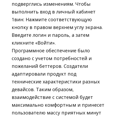
подверглись изменениям. Чтобы
выполнить вход в личный кабинет
1вин: Нажмите соответствующую
кнопку в правом верхнем углу экрана.
Введите логин и пароль, а затем
кликните «Войти».
Программное обеспечение было
создано с учетом потребностей и
пожеланий беттеров. Создатели
адаптировали продукт под
технические характеристики разных
девайсов. Таким образом,
взаимодействие с системой будет
максимально комфортным и принесет
пользователю массу приятных минут