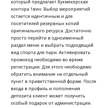
который предлагает букмекерская
контора 1вин. Выбор мероприятий
остается идентичным и для
посетителей резервных копий
оригинального ресурса. Достаточно
просто перейти в одноименный
раздел меню и выбрать подходящий
вид спорта для пари. Активировать
промокод необходимо во время
регистрации. Для этого необходимо
обратить внимание на отдельный
пункт в приветственной форме. После
входа в профиль и пополнения
депозита клиент может получить
особый подарок от администрации.