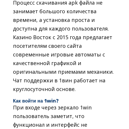
Процесс скачивания apk файла не
занимает большого количества
времени, а установка проста и
доступна для каждого пользователя.
Казино Восток с 2015 года предлагает
посетителям своего сайта
современные игровые автоматы с
качественной графикой и
оригинальными приемами механики.
Чат поддержки в 1вин работает на
круглосуточной основе.
Как войти на 1win?
При входе через зеркало 1win
пользователь заметит, что
функционал и интерфейс не