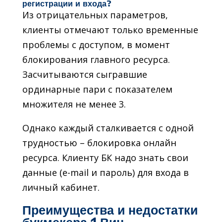
регистрации и входа?
Из отрицательных параметров,
клиенты отмечают только временные
проблемы с доступом, в момент
блокирования главного ресурса.
Засчитываются сыгравшие
ординарные пари с показателем
множителя не менее 3.
Однако каждый сталкивается с одной
трудностью – блокировка онлайн
ресурса. Клиенту БК надо знать свои
данные (e-mail и пароль) для входа в
личный кабинет.
Преимущества и недостатки