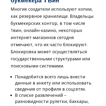
букмекера 1 Вин
Многие создатели используют копии,
как резервное хранилище. Владельцы
букмекерских контор, в том числе
1вин, онлайн-казино, некоторых
интернет-магазинов сегодня
отмечают, что их часто блокируют.
Блокировка может осуществляться
государственными структурами или
поисковыми системами.
Понадобится всего лишь внести
данные в анкету или использовать
сведения от профиля в соцсетях.
В списке развлечений –
разновидности рулетки, баккары,