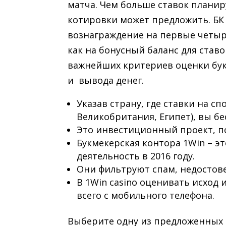
матча. Чем больше ставок плани
котировки может предложить. БК
вознаграждение на первые четыр
как на бонусный баланс для ставо
важнейших критериев оценки бук
и вывода денег.
Указав страну, где ставки на с
Великобритания, Египет), вы б
Это инвестиционный проект, п
Букмекерская контора 1Win – э
деятельность в 2016 году.
Они фильтруют спам, недосто
В 1Win casino оценивать исход 
всего с мобильного телефона.
Выберите одну из предложенных и