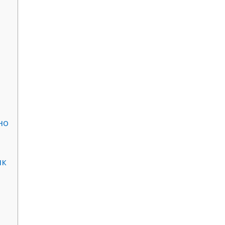
но
нк