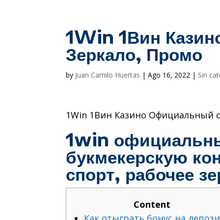
1Win 1Вин Казин
Зеркало, Промо
by
Juan Camilo Huertas
|
Ago 16, 2022
|
Sin ca
1Win 1Вин Казино Официальный с
1win официальны
букмекерскую кон
спорт, рабочее з
Content
Как отыграть бонус на депоз