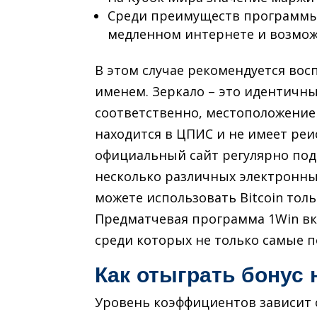
Среди преимуществ программы 
медленном интернете и возможн
В этом случае рекомендуется во
именем. Зеркало – это идентичны
соответственно, местоположение н
находится в ЦПИС и не имеет реи
официальный сайт регулярно подв
несколько различных электронны
можете использовать Bitcoin толь
Предматчевая программа 1Win в
среди которых не только самые 
Как отыграть бонус 
Уровень коэффициентов зависит 