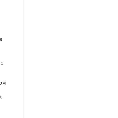
в
,
 с
сом
и,