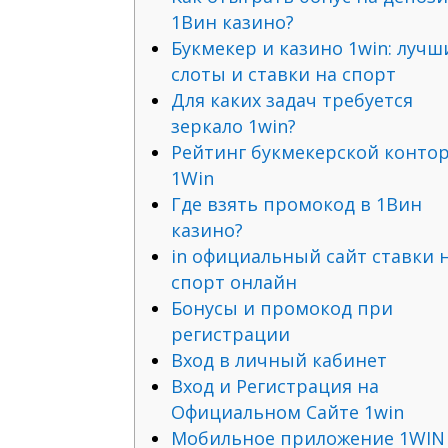
1Вин казино?
Букмекер и казино 1win: лучш
слоты и ставки на спорт
Для каких задач требуется
зеркало 1win?
Рейтинг букмекерской конто
1Win
Где взять промокод в 1Вин
казино?
in официальный сайт ставки 
спорт онлайн
Бонусы и промокод при
регистрации
Вход в личный кабинет
Вход и Регистрация на
Официальном Сайте 1win
Мобильное приложение 1WIN