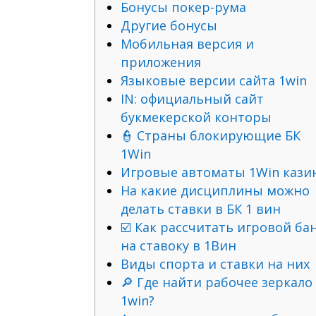
Бонусы покер-рума
Другие бонусы
Мобильная версия и
приложения
Языковые версии сайта 1win
IN: официальный сайт
букмекерской конторы
👮 Страны блокирующие БК
1Win
Игровые автоматы 1Win кази
На какие дисциплины можно
делать ставки в БК 1 вин
☑️ Как рассчитать игровой ба
на ставоку в 1Вин
Виды спорта и ставки на них
🔎 Где найти рабочее зеркало
1win?