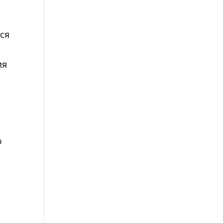
ся
ия
ю