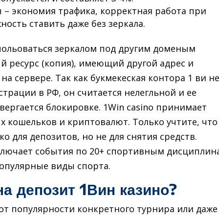
– экономия трафика, корректная работа при
ость ставить даже без зеркала.
спольоваться зеркалом под другим доменым
й ресурс (копия), имеющий другой адрес и
а сервере. Так как букмекеская контора 1 ви н
страции в РФ, он считается нелегльной и ее
ергается блокировке. 1Win casino принимает
х кошельков и криптовалют. Только учтите, что
ко для депозитов, но не для снятия средств.
ключает события по 20+ спортивным дисциплин
популярные виды спорта.
на депозит 1Вин казино?
от популярности конкретного турнира или даже