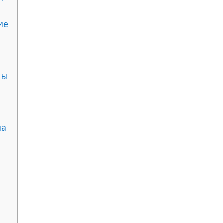
ие
ры
на