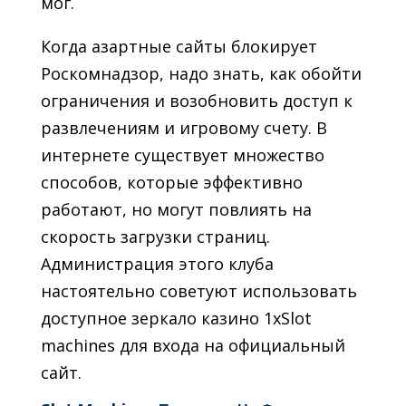
мог.
Когда азартные сайты блокирует
Роскомнадзор, надо знать, как обойти
ограничения и возобновить доступ к
развлечениям и игровому счету. В
интернете существует множество
способов, которые эффективно
работают, но могут повлиять на
скорость загрузки страниц.
Администрация этого клуба
настоятельно советуют использовать
доступное зеркало казино 1xSlot
machines для входа на официальный
сайт.