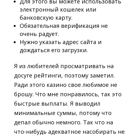
Для этого вы можете использовать
электронный кошелек или
банковскую карту.
Обязательная верификация не
очень радует.
Нужно указать адрес сайта и
дождаться его загрузки.
Я из любителей просматривать на
досуге рейтинги, поэтому заметил.
Ради этого казино свое любимое не
брошу. Что мне понравилось, так это
быстрые выплаты. Я выводил
минимальные суммы, потому что
депал обычно немного. Так что на
что-нибудь адекватное насобирать не