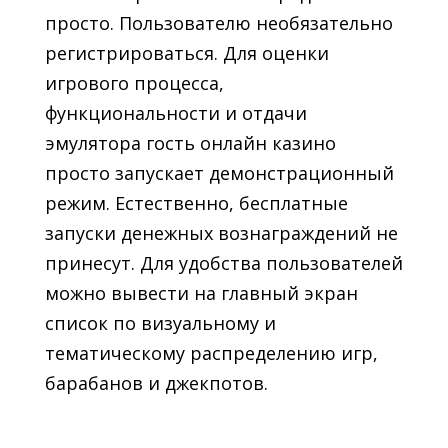
просто. Пользователю необязательно
регистрироваться. Для оценки
игрового процесса,
функциональности и отдачи
эмулятора гость онлайн казино
просто запускает демонстрационный
режим. Естественно, бесплатные
запуски денежных вознаграждений не
принесут. Для удобства пользователей
можно вывести на главный экран
список по визуальному и
тематическому распределению игр,
барабанов и джекпотов.