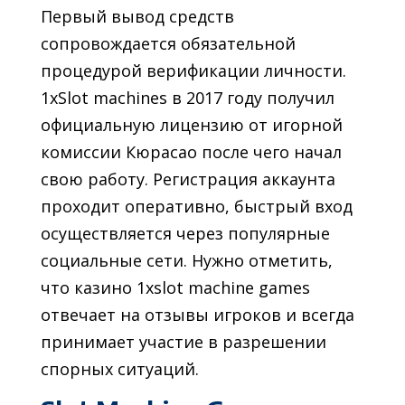
Первый вывод средств
сопровождается обязательной
процедурой верификации личности.
1xSlot machines в 2017 году получил
официальную лицензию от игорной
комиссии Кюрасао после чего начал
свою работу. Регистрация аккаунта
проходит оперативно, быстрый вход
осуществляется через популярные
социальные сети. Нужно отметить,
что казино 1xslot machine games
отвечает на отзывы игроков и всегда
принимает участие в разрешении
спорных ситуаций.