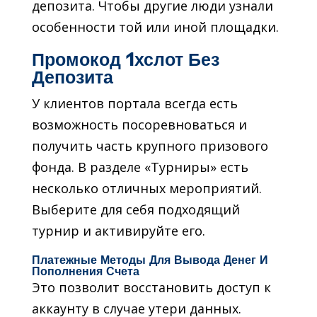
депозита. Чтобы другие люди узнали
особенности той или иной площадки.
Промокод 1хслот Без
Депозита
У клиентов портала всегда есть
возможность посоревноваться и
получить часть крупного призового
фонда. В разделе «Турниры» есть
несколько отличных мероприятий.
Выберите для себя подходящий
турнир и активируйте его.
Платежные Методы Для Вывода Денег И
Пополнения Счета
Это позволит восстановить доступ к
аккаунту в случае утери данных.