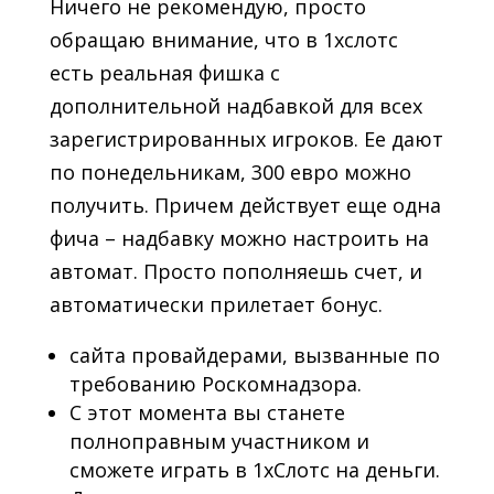
Ничего не рекомендую, просто
обращаю внимание, что в 1хслотс
есть реальная фишка с
дополнительной надбавкой для всех
зарегистрированных игроков. Ее дают
по понедельникам, 300 евро можно
получить. Причем действует еще одна
фича – надбавку можно настроить на
автомат. Просто пополняешь счет, и
автоматически прилетает бонус.
сайта провайдерами, вызванные по
требованию Роскомнадзора.
С этот момента вы станете
полноправным участником и
сможете играть в 1хСлотс на деньги.