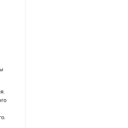
бы
я.
ого
о.