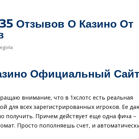
 35 Отзывов О Казино От
в
tegoría
Казино Официальный Сай
ращаю внимание, что в 1хслотс есть реальная
ой для всех зарегистрированных игроков. Ее да
о получить. Причем действует еще одна фича –
омат. Просто пополняешь счет, и автоматическ