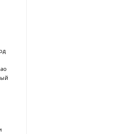
од
сао
рый
и