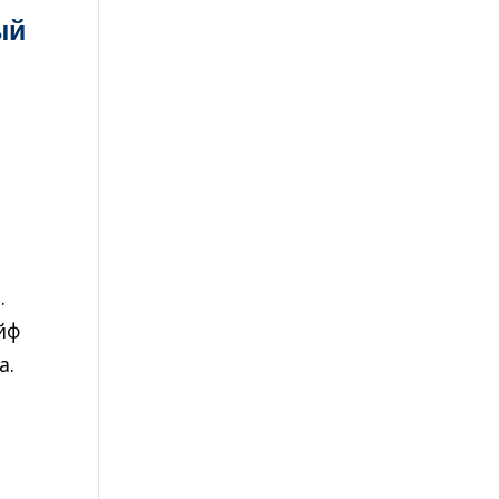
ый
.
йф
а.