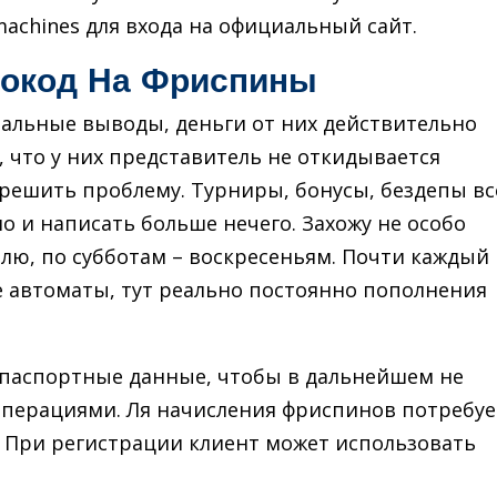
machines для входа на официальный сайт.
мокод На Фриспины
альные выводы, деньги от них действительно
 что у них представитель не откидывается
 решить проблему. Турниры, бонусы, бездепы вс
но и написать больше нечего. Захожу не особо
елю, по субботам – воскресеньям. Почти каждый 
е автоматы, тут реально постоянно пополнения
 паспортные данные, чтобы в дальнейшем не
перациями. Ля начисления фриспинов потребуе
 При регистрации клиент может использовать