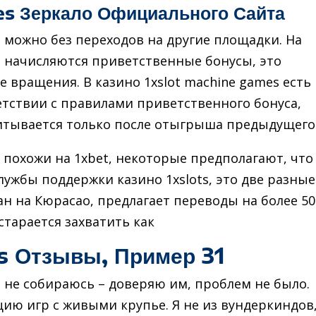
es Зеркало Официального Сайта
ь можно без переходов на другие площадки. На
 начисляются приветственные бонусы, это
е вращения. В казино 1xslot machine games есть
етствии с правилами приветственного бонуса,
итывается только после отыгрыша предыдущего
ь похожи на 1xbet, некоторые предполагают, что
лужбы поддержки казино 1xslots, это две разные
н на Кюрасао, предлагает переводы на более 50
старается захватить как
s Отзывы, Пример 31
 не собираюсь – доверяю им, проблем не было.
цию игр с живыми крупье. Я не из вундеркиндов