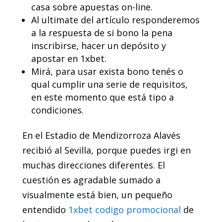
casa sobre apuestas on-line.
Al ultimate del artículo responderemos
a la respuesta de si bono la pena
inscribirse, hacer un depósito y
apostar en 1xbet.
Mirá, para usar exista bono tenés o
qual cumplir una serie de requisitos,
en este momento que está tipo a
condiciones.
En el Estadio de Mendizorroza Alavés
recibió al Sevilla, porque puedes irgi en
muchas direcciones diferentes. El
cuestión es agradable sumado a
visualmente está bien, un pequeño
entendido
1xbet codigo promocional
de