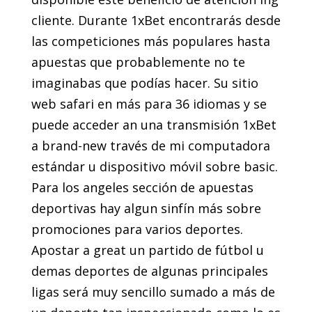
cliente. Durante 1xBet encontrarás desde
las competiciones más populares hasta
apuestas que probablemente no te
imaginabas que podías hacer. Su sitio
web safari en más para 36 idiomas y se
puede acceder an una transmisión 1xBet
a brand-new través de mi computadora
estándar u dispositivo móvil sobre basic.
Para los angeles sección de apuestas
deportivas hay algun sinfín más sobre
promociones para varios deportes.
Apostar a great un partido de fútbol u
demas deportes de algunas principales
ligas será muy sencillo sumado a más de