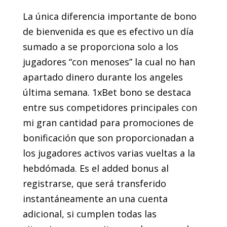
La única diferencia importante de bono
de bienvenida es que es efectivo un día
sumado a se proporciona solo a los
jugadores “con menoses” la cual no han
apartado dinero durante los angeles
última semana. 1xBet bono se destaca
entre sus competidores principales con
mi gran cantidad para promociones de
bonificación que son proporcionadan a
los jugadores activos varias vueltas a la
hebdómada. Es el added bonus al
registrarse, que será transferido
instantáneamente an una cuenta
adicional, si cumplen todas las