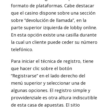
formato de plataformas. Cabe destacar
que el casino dispone sobre una sección
sobre “devolución de llamada”, en la
parte superior izquierda de lobby online.
En esta opción existe una casilla durante
la cual un cliente puede ceder su número
telefónico.
Para iniciar el técnica de registro, tiene
que hacer clic sobre el botón
“Registrarse” en el lado derecho del
menú superior y seleccionar una de
algunas opciones. El registro simple y
provvidenziale es otra altura indiscutible
de esta casa de apuestas. El sitio