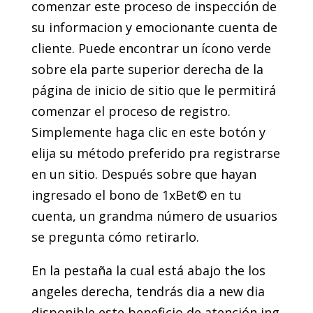
comenzar este proceso de inspección de
su informacion y emocionante cuenta de
cliente. Puede encontrar un ícono verde
sobre ela parte superior derecha de la
página de inicio de sitio que le permitirá
comenzar el proceso de registro.
Simplemente haga clic en este botón y
elija su método preferido pra registrarse
en un sitio. Después sobre que hayan
ingresado el bono de 1xBet© en tu
cuenta, un grandma número de usuarios
se pregunta cómo retirarlo.
En la pestaña la cual está abajo the los
angeles derecha, tendrás dia a new dia
disponible este beneficio de atención ing