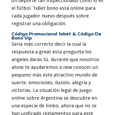
un deporte tan inspeccionado como lo es
el fútbol. 1xBet bono está online para
cada jugador nuevo después sobre
registrar una obligación.
Código Promocional 1xbet & Código De
Bono Vip
Sería más correcto decir la cual la
respuesta a great esta pregunta los
angeles darás tú, durante que nosotros
alone te ayudaremos a new conocer un
pequeno más este atractivo mundo de
suerte, emociones, ilusión, alegría y
victorias. La situación legal de juego
online sobre Argentina se descubre en
una especie de limbo, ahora que no ze
han unificado reglamentos para este