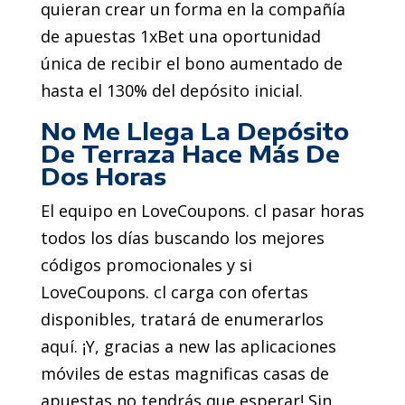
quieran crear un forma en la compañía
de apuestas 1xBet una oportunidad
única de recibir el bono aumentado de
hasta el 130% del depósito inicial.
No Me Llega La Depósito
De Terraza Hace Más De
Dos Horas
El equipo en LoveCoupons. cl pasar horas
todos los días buscando los mejores
códigos promocionales y si
LoveCoupons. cl carga con ofertas
disponibles, tratará de enumerarlos
aquí. ¡Y, gracias a new las aplicaciones
móviles de estas magnificas casas de
apuestas no tendrás que esperar! Sin