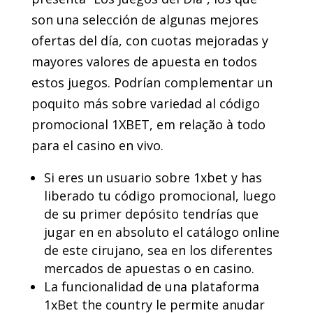
son una selección de algunas mejores
ofertas del día, con cuotas mejoradas y
mayores valores de apuesta en todos
estos juegos. Podrían complementar un
poquito más sobre variedad al código
promocional 1XBET, em relação à todo
para el casino en vivo.
Si eres un usuario sobre 1xbet y has
liberado tu código promocional, luego
de su primer depósito tendrías que
jugar en en absoluto el catálogo online
de este cirujano, sea en los diferentes
mercados de apuestas o en casino.
La funcionalidad de una plataforma
1xBet the country le permite anudar