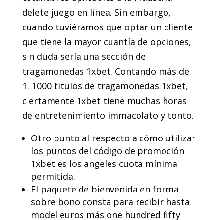
delete juego en línea. Sin embargo,
cuando tuviéramos que optar un cliente
que tiene la mayor cuantía de opciones,
sin duda sería una sección de
tragamonedas 1xbet. Contando más de
1, 1000 títulos de tragamonedas 1xbet,
ciertamente 1xbet tiene muchas horas
de entretenimiento immacolato y tonto.
Otro punto al respecto a cómo utilizar
los puntos del código de promoción
1xbet es los angeles cuota mínima
permitida.
El paquete de bienvenida en forma
sobre bono consta para recibir hasta
model euros más one hundred fifty