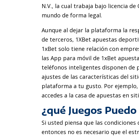
N.V., la cual trabaja bajo licencia 
mundo de forma legal.
Aunque al dejar la plataforma la re
de terceros, 1XBet apuestas deporti
1xBet solo tiene relación con empr
las App para móvil de 1xBet apuesta
teléfonos inteligentes disponen de 
ajustes de las características del si
plataforma a tu gusto. Por ejemplo, 
accedes a la casa de apuestas en sit
¿qué Juegos Puedo 
Si usted piensa que las condiciones
entonces no es necesario que el est