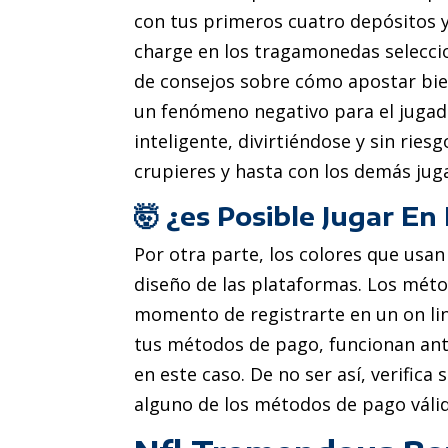
con tus primeros cuatro depósitos y
charge en los tragamonedas seleccio
de consejos sobre cómo apostar bie
un fenómeno negativo para el jugad
inteligente, divirtiéndose y sin ries
crupieres y hasta con los demás juga
🤯 ¿es Posible Jugar En 
Por otra parte, los colores que usa
diseño de las plataformas. Los mét
momento de registrarte en un on lin
tus métodos de pago, funcionan ant
en este caso. De no ser así, verifica
alguno de los métodos de pago váli