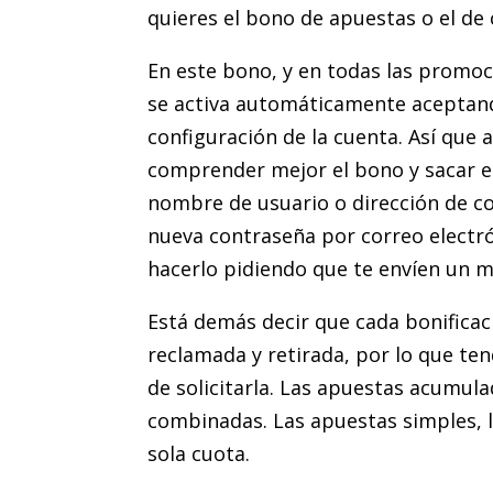
quieres el bono de apuestas o el de 
En este bono, y en todas las promoc
se activa automáticamente aceptand
configuración de la cuenta. Así que 
comprender mejor el bono y sacar el
nombre de usuario o dirección de co
nueva contraseña por correo electr
hacerlo pidiendo que te envíen un m
Está demás decir que cada bonificac
reclamada y retirada, por lo que te
de solicitarla. Las apuestas acumul
combinadas. Las apuestas simples, l
sola cuota.