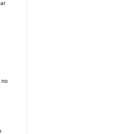
gar
y no
,
p