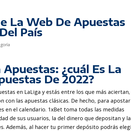
ile La Web De Apuestas
Del País
egoría
 Apuestas: ¿cuál Es La
puestas De 2022?
estas en LaLiga y estás entre los que más aciertan,
con las apuestas clásicas. De hecho, para apostar
es en el calendario. 1xBet toma todas las medidas
dad de sus usuarios, la del dinero que depositan y la
s. Además, al hacer tu primer depósito podrás elegi