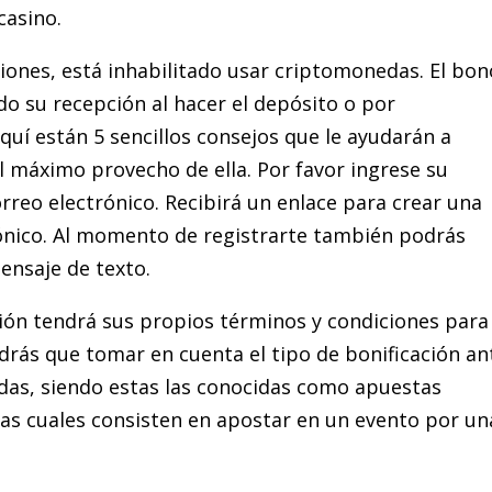
casino.
iones, está inhabilitado usar criptomonedas. El bon
o su recepción al hacer el depósito o por
aquí están 5 sencillos consejos que le ayudarán a
 máximo provecho de ella. Por favor ingrese su
rreo electrónico. Recibirá un enlace para crear una
ónico. Al momento de registrarte también podrás
ensaje de texto.
ión tendrá sus propios términos y condiciones para
ndrás que tomar en cuenta el tipo de bonificación an
adas, siendo estas las conocidas como apuestas
as cuales consisten en apostar en un evento por un