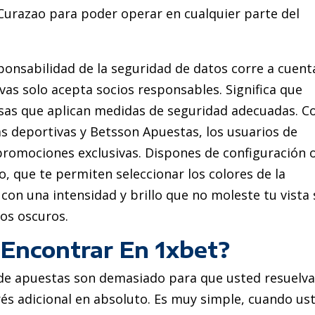
de Curazao para poder operar en cualquier parte del
sponsabilidad de la seguridad de datos corre a cuent
vas solo acepta socios responsables. Significa que
esas que aplican medidas de seguridad adecuadas. C
s deportivas y Betsson Apuestas, los usuarios de
promociones exclusivas. Dispones de configuración 
tio, que te permiten seleccionar los colores de la
con una intensidad y brillo que no moleste tu vista 
ios oscuros.
Encontrar En 1xbet?
 de apuestas son demasiado para que usted resuelva
rés adicional en absoluto. Es muy simple, cuando us