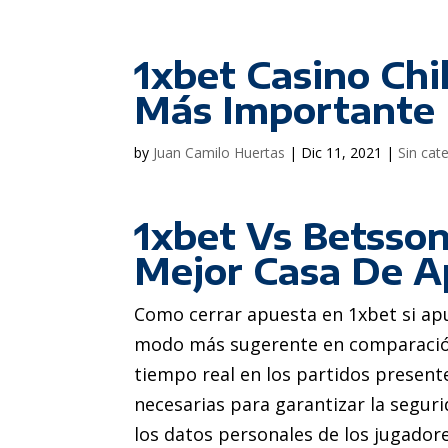
1xbet Casino Ch
Más Importante 
by
Juan Camilo Huertas
|
Dic 11, 2021
|
Sin cat
1xbet Vs Betsson
Mejor Casa De A
Como cerrar apuesta en 1xbet si apu
modo más sugerente en comparación 
tiempo real en los partidos present
necesarias para garantizar la seguri
los datos personales de los jugadore