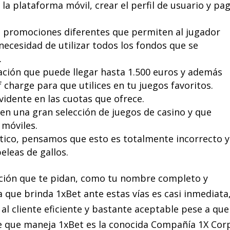
la plataforma móvil, crear el perfil de usuario y pa
e promociones diferentes que permiten al jugador
necesidad de utilizar todos los fondos que se
.
ación que puede llegar hasta 1.500 euros y además
charge para que utilices en tu juegos favoritos.
vidente en las cuotas que ofrece.
en una gran selección de juegos de casino y que
 móviles.
 ético, pensamos que esto es totalmente incorrecto 
eleas de gallos.
mación que te pidan, como tu nombre completo y
a que brinda 1xBet ante estas vías es casi inmediata
l cliente eficiente y bastante aceptable pese a que
e que maneja 1xBet es la conocida Compañía 1X Cor