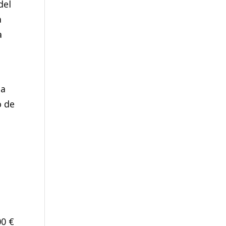
del
a
a
la
o de
00 €