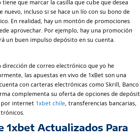
o tiene que marcar la casilla que cube que desea
e nuevo, incluso si se hace un lío con su bono de
nico. En realidad, hay un montón de promociones
puede aprovechar. Por ejemplo, hay una promoción
rá un buen impulso depósito en su cuenta.
la dirección de correo electrónico que yo he
ormente, las apuestas en vivo de 1xBet son una
uenta con carteras electrónicas como Skrill, Banco
aforma complementa su oferta de opciones de depósi
 por internet
1xbet chile
, transferencias bancarias,
trónicos.
 1xbet Actualizados Para