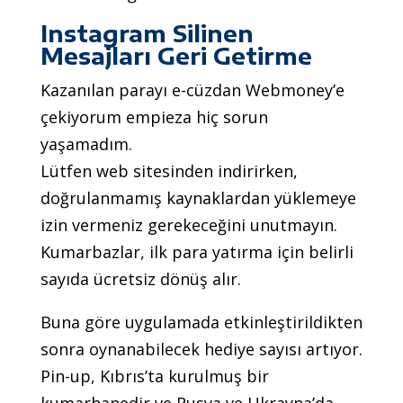
Instagram Silinen
Mesajları Geri Getirme
Kazanılan parayı e-cüzdan Webmoney’e
çekiyorum empieza hiç sorun
yaşamadım.
Lütfen web sitesinden indirirken,
doğrulanmamış kaynaklardan yüklemeye
izin vermeniz gerekeceğini unutmayın.
Kumarbazlar, ilk para yatırma için belirli
sayıda ücretsiz dönüş alır.
Buna göre uygulamada etkinleştirildikten
sonra oynanabilecek hediye sayısı artıyor.
Pin-up, Kıbrıs’ta kurulmuş bir