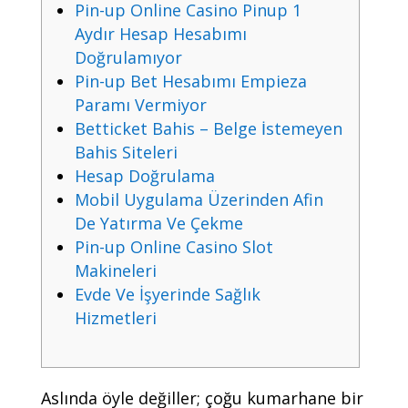
Pin-up Online Casino Pinup 1
Aydır Hesap Hesabımı
Doğrulamıyor
Pin-up Bet Hesabımı Empieza
Paramı Vermiyor
Betticket Bahis – Belge İstemeyen
Bahis Siteleri
Hesap Doğrulama
Mobil Uygulama Üzerinden Afin
De Yatırma Ve Çekme
Pin-up Online Casino Slot
Makineleri
Evde Ve İşyerinde Sağlık
Hizmetleri
Aslında öyle değiller; çoğu kumarhane bir