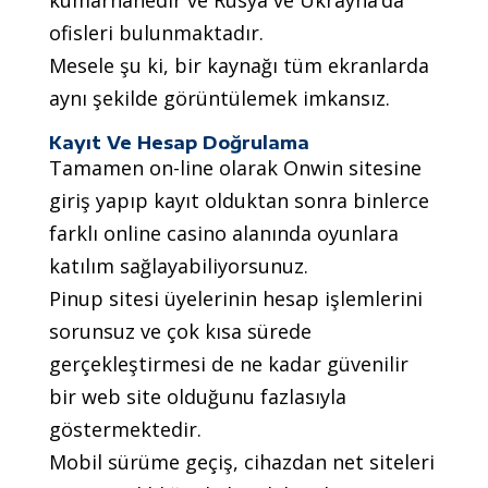
kumarhanedir ve Rusya ve Ukrayna’da
ofisleri bulunmaktadır.
Mesele şu ki, bir kaynağı tüm ekranlarda
aynı şekilde görüntülemek imkansız.
Kayıt Ve Hesap Doğrulama
Tamamen on-line olarak Onwin sitesine
giriş yapıp kayıt olduktan sonra binlerce
farklı online casino alanında oyunlara
katılım sağlayabiliyorsunuz.
Pinup sitesi üyelerinin hesap işlemlerini
sorunsuz ve çok kısa sürede
gerçekleştirmesi de ne kadar güvenilir
bir web site olduğunu fazlasıyla
göstermektedir.
Mobil sürüme geçiş, cihazdan net siteleri