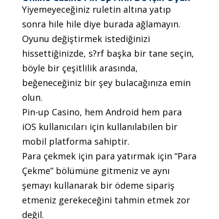
Yiyemeyeceğiniz ruletin altına yatıp
sonra hile hile diye burada ağlamayın.
Oyunu değiştirmek istediğinizi
hissettiğinizde, s?rf başka bir tane seçin,
böyle bir çeşitlilik arasında,
beğeneceğiniz bir şey bulacağınıza emin
olun.
Pin-up Casino, hem Android hem para
iOS kullanıcıları için kullanılabilen bir
mobil platforma sahiptir.
Para çekmek için para yatırmak için “Para
Çekme” bölümüne gitmeniz ve aynı
şemayı kullanarak bir ödeme sipariş
etmeniz gerekeceğini tahmin etmek zor
değil.