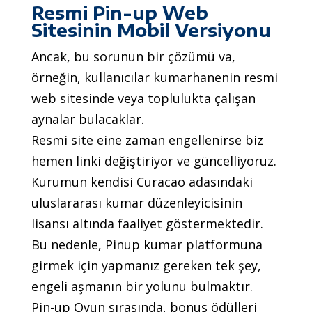
Resmi Pin-up Web
Sitesinin Mobil Versiyonu
Ancak, bu sorunun bir çözümü va,
örneğin, kullanıcılar kumarhanenin resmi
web sitesinde veya toplulukta çalışan
aynalar bulacaklar.
Resmi site eine zaman engellenirse biz
hemen linki değiştiriyor ve güncelliyoruz.
Kurumun kendisi Curacao adasındaki
uluslararası kumar düzenleyicisinin
lisansı altında faaliyet göstermektedir.
Bu nedenle, Pinup kumar platformuna
girmek için yapmanız gereken tek şey,
engeli aşmanın bir yolunu bulmaktır.
Pin-up Oyun sırasında, bonus ödülleri