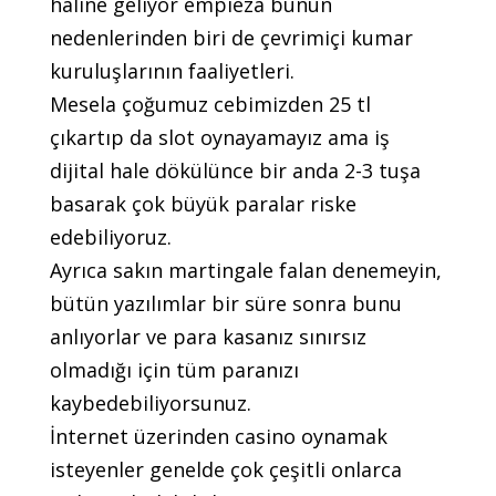
haline geliyor empieza bunun
nedenlerinden biri de çevrimiçi kumar
kuruluşlarının faaliyetleri.
Mesela çoğumuz cebimizden 25 tl
çıkartıp da slot oynayamayız ama iş
dijital hale dökülünce bir anda 2-3 tuşa
basarak çok büyük paralar riske
edebiliyoruz.
Ayrıca sakın martingale falan denemeyin,
bütün yazılımlar bir süre sonra bunu
anlıyorlar ve para kasanız sınırsız
olmadığı için tüm paranızı
kaybedebiliyorsunuz.
İnternet üzerinden casino oynamak
isteyenler genelde çok çeşitli onlarca