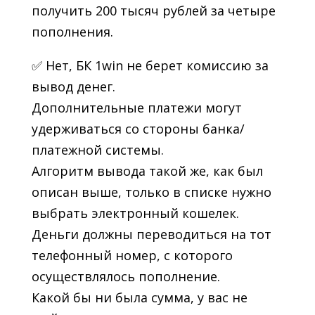
получить 200 тысяч рублей за четыре
пополнения.
✅ Нет, БК 1win не берет комиссию за
вывод денег.
Дополнительные платежи могут
удерживаться со стороны банка/
платежной системы.
Алгоритм вывода такой же, как был
описан выше, только в списке нужно
выбрать электронный кошелек.
Деньги должны переводиться на тот
телефонный номер, с которого
осуществлялось пополнение.
Какой бы ни была сумма, у вас не