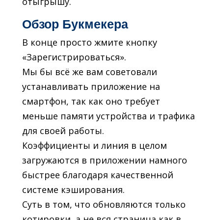
отыгрышу.
Обзор Букмекера
В конце просто жмите кнопку
«Зарегистрироваться».
Мы бы всё же вам советовали
устанавливать приложение на
смартфон, так как оно требует
меньше памяти устройства и трафика
для своей работы.
Коэффициенты и линия в целом
загружаются в приложении намного
быстрее благодаря качественной
системе кэширования.
Суть в том, что обновляются только
котировки, а не вся страница как в