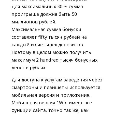
Для максимальных 30 % сумма
проигрыша должна быть 50
миллионов рублей.
Максимальная сумма бонуски
составляет fifty тысяч рублей на
каждый из четырех депозитов.
Поэтому в целом можно получить
максимум 2 hundred тысяч бонусных
денег в рублях.
Для доступа к услугам заведения через
смартфоны и планшеты используется
мобильная версия и приложения.
Мобильная версия 1Win имеет все
функции сайта, точно так же, как