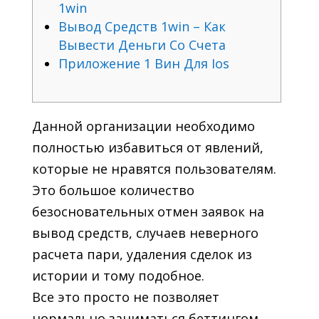
1win
Вывод Средств 1win – Как
Вывести Деньги Со Счета
Приложение 1 Вин Для Ios
Данной организации необходимо
полностью избавиться от явлений,
которые не нравятся пользователям.
Это большое количество
безосновательных отмен заявок на
вывод средств, случаев неверного
расчета пари, удаления сделок из
истории и тому подобное.
Все это просто не позволяет
нормально заниматься беттингом.