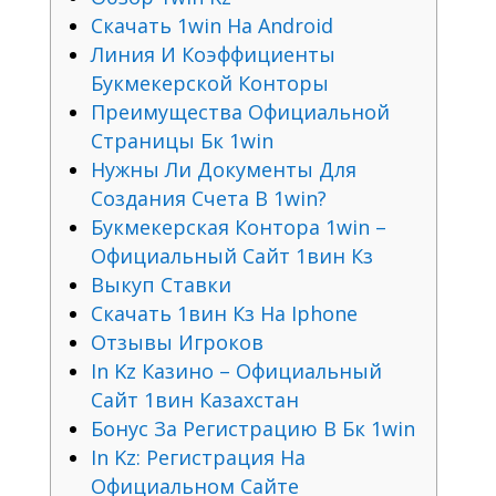
Скачать 1win На Android
Линия И Коэффициенты
Букмекерской Конторы
Преимущества Официальной
Страницы Бк 1win
Нужны Ли Документы Для
Создания Счета В 1win?
Букмекерская Контора 1win –
Официальный Сайт 1вин Кз
Выкуп Ставки
Скачать 1вин Кз На Iphone
Отзывы Игроков
In Kz Казино – Официальный
Сайт 1вин Казахстан
Бонус За Регистрацию В Бк 1win
In Kz: Регистрация На
Официальном Сайте