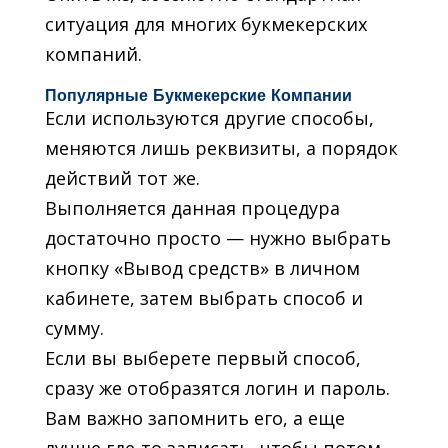
ситуация для многих букмекерских
компаний.
Популярные Букмекерские Компании
Если используются другие способы,
меняются лишь реквизиты, а порядок
действий тот же.
Выполняется данная процедура
достаточно просто — нужно выбрать
кнопку «Вывод средств» в личном
кабинете, затем выбрать способ и
сумму.
Если вы выберете первый способ,
сразу же отобразятся логин и пароль.
Вам важно запомнить его, а еще