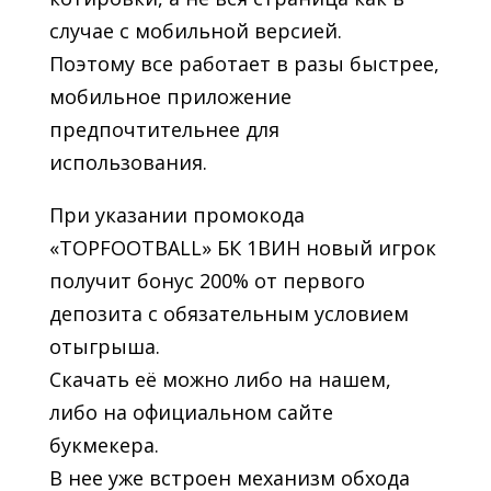
случае с мобильной версией.
Поэтому все работает в разы быстрее,
мобильное приложение
предпочтительнее для
использования.
При указании промокода
«TOPFOOTBALL» БК 1ВИН новый игрок
получит бонус 200% от первого
депозита с обязательным условием
отыгрыша.
Скачать её можно либо на нашем,
либо на официальном сайте
букмекера.
В нее уже встроен механизм обхода