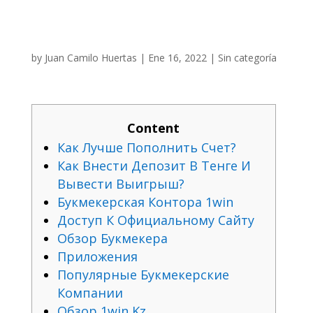
by
Juan Camilo Huertas
|
Ene 16, 2022
|
Sin categoría
Content
Как Лучше Пополнить Счет?
Как Внести Депозит В Тенге И
Вывести Выигрыш?
Букмекерская Контора 1win
Доступ К Официальному Сайту
Обзор Букмекера
Приложения
Популярные Букмекерские
Компании
Обзор 1win Kz