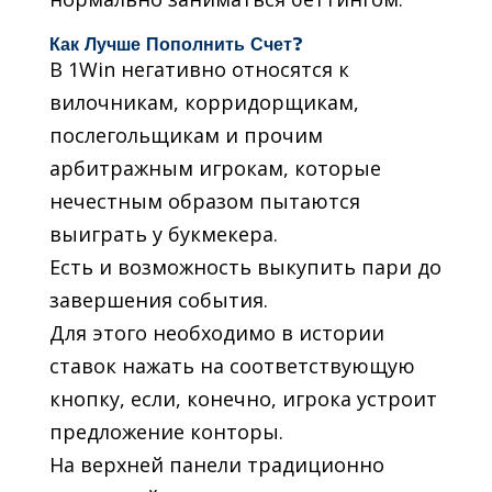
Как Лучше Пополнить Счет?
В 1Win негативно относятся к
вилочникам, корридорщикам,
послегольщикам и прочим
арбитражным игрокам, которые
нечестным образом пытаются
выиграть у букмекера.
Есть и возможность выкупить пари до
завершения события.
Для этого необходимо в истории
ставок нажать на соответствующую
кнопку, если, конечно, игрока устроит
предложение конторы.
На верхней панели традиционно