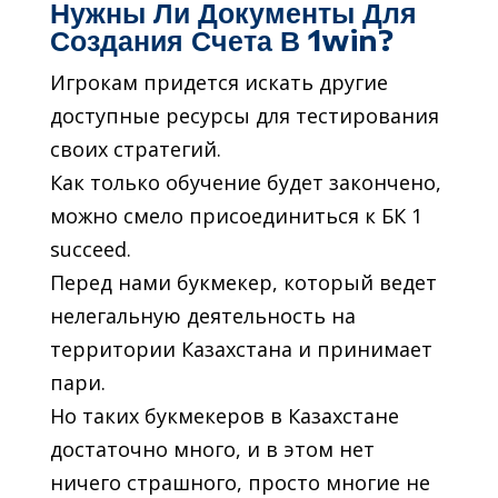
Нужны Ли Документы Для
Создания Счета В 1win?
Игрокам придется искать другие
доступные ресурсы для тестирования
своих стратегий.
Как только обучение будет закончено,
можно смело присоединиться к БК 1
succeed.
Перед нами букмекер, который ведет
нелегальную деятельность на
территории Казахстана и принимает
пари.
Но таких букмекеров в Казахстане
достаточно много, и в этом нет
ничего страшного, просто многие не