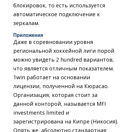
блокировок, то есть используется
автоматическое подключение к
зеркалам.
Приложения
Даже в соревновании уровня
региональной хоккейной лиги порой
можно увидеть 2 hundred вариантов,
что является отличным показателем.
1win работает на основании
лицензии, полученной на Кюрасао.
Организация, которая стоит за
данной конторой, называется MFI
investments limited и
зарегистрирована на Кипре (Никосия).
Опять же, абсолютно стандартная