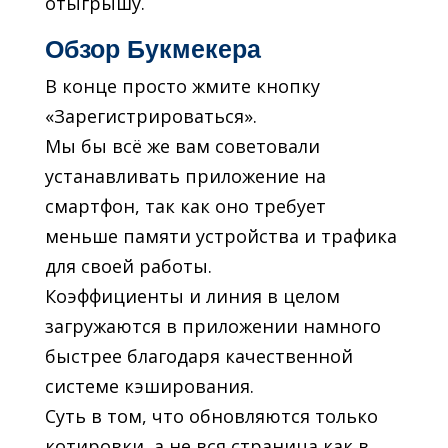
отыгрышу.
Обзор Букмекера
В конце просто жмите кнопку
«Зарегистрироваться».
Мы бы всё же вам советовали
устанавливать приложение на
смартфон, так как оно требует
меньше памяти устройства и трафика
для своей работы.
Коэффициенты и линия в целом
загружаются в приложении намного
быстрее благодаря качественной
системе кэширования.
Суть в том, что обновляются только
котировки, а не вся страница как в