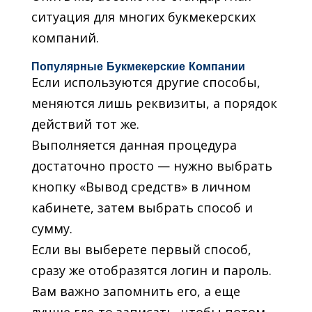
ситуация для многих букмекерских
компаний.
Популярные Букмекерские Компании
Если используются другие способы,
меняются лишь реквизиты, а порядок
действий тот же.
Выполняется данная процедура
достаточно просто — нужно выбрать
кнопку «Вывод средств» в личном
кабинете, затем выбрать способ и
сумму.
Если вы выберете первый способ,
сразу же отобразятся логин и пароль.
Вам важно запомнить его, а еще