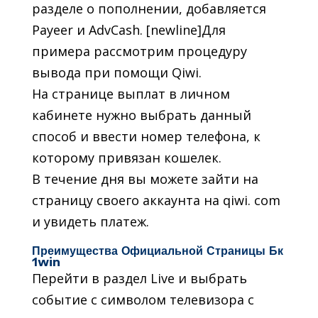
разделе о пополнении, добавляется
Payeer и AdvCash. [newline]Для
примера рассмотрим процедуру
вывода при помощи Qiwi.
На странице выплат в личном
кабинете нужно выбрать данный
способ и ввести номер телефона, к
которому привязан кошелек.
В течение дня вы можете зайти на
страницу своего аккаунта на qiwi. com
и увидеть платеж.
Преимущества Официальной Страницы Бк
1win
Перейти в раздел Live и выбрать
событие с символом телевизора с