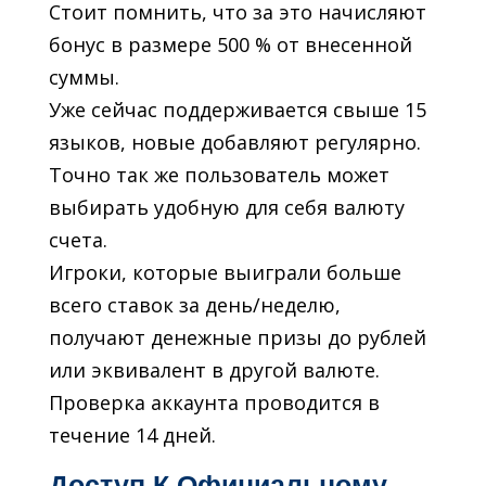
Стоит помнить, что за это начисляют
бонус в размере 500 % от внесенной
суммы.
Уже сейчас поддерживается свыше 15
языков, новые добавляют регулярно.
Точно так же пользователь может
выбирать удобную для себя валюту
счета.
Игроки, которые выиграли больше
всего ставок за день/неделю,
получают денежные призы до рублей
или эквивалент в другой валюте.
Проверка аккаунта проводится в
течение 14 дней.
Доступ К Официальному