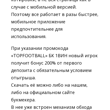
случае с мобильной версией.
Поэтому все работает в разы быстрее,
мобильное приложение
предпочтительнее для
использования.
При указании промокода
«TOPFOOTBALL» БК 1ВИН новый игрок
получит бонус 200% от первого
депозита с обязательным условием
отыгрыша.
Скачать её можно либо на нашем,
либо на официальном сайте
букмекера.
В нее уже встроен механизм обхода