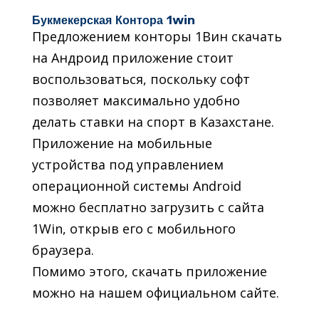
Букмекерская Контора 1win
Предложением конторы 1Вин скачать
на Андроид приложение стоит
воспользоваться, поскольку софт
позволяет максимально удобно
делать ставки на спорт в Казахстане.
Приложение на мобильные
устройства под управлением
операционной системы Android
можно бесплатно загрузить с сайта
1Win, открыв его с мобильного
браузера.
Помимо этого, скачать приложение
можно на нашем официальном сайте.