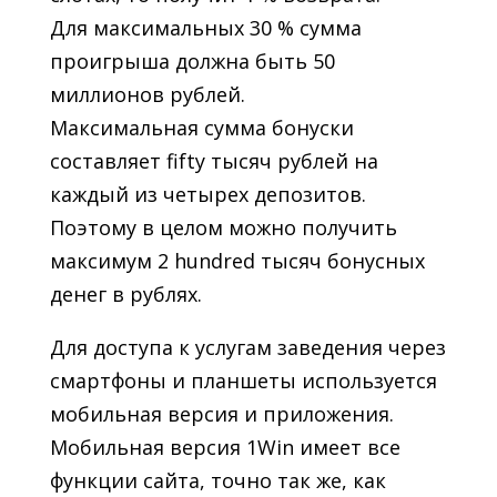
Для максимальных 30 % сумма
проигрыша должна быть 50
миллионов рублей.
Максимальная сумма бонуски
составляет fifty тысяч рублей на
каждый из четырех депозитов.
Поэтому в целом можно получить
максимум 2 hundred тысяч бонусных
денег в рублях.
Для доступа к услугам заведения через
смартфоны и планшеты используется
мобильная версия и приложения.
Мобильная версия 1Win имеет все
функции сайта, точно так же, как