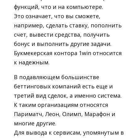
функций, что и на компьютере.
Это означает, что вы сможете,
например, сделать ставку, пополнить
счет, вывести средства, получить
бонус и выполнить другие задачи.
Букмекерская контора 1win относится
к надежным.
В подавляющем большинстве
беттинговых компаний есть еще и
третий вид сделок, а именно система.
К таким организациям относятся
Париматч, Леон, Олимп, Марафон и
многие другие.
Для вывода к сервисам, упомянутым в