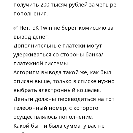
получить 200 тысяч рублей за четыре
пополнения.
✅ Нет, БК 1win не берет комиссию за
вывод денег.
Дополнительные платежи могут
удерживаться со стороны банка/
платежной системы.
Алгоритм вывода такой же, как был
описан выше, только в списке нужно
выбрать электронный кошелек.
Деньги должны переводиться на тот
телефонный номер, с которого
осуществлялось пополнение.
Какой бы ни была сумма, у вас не