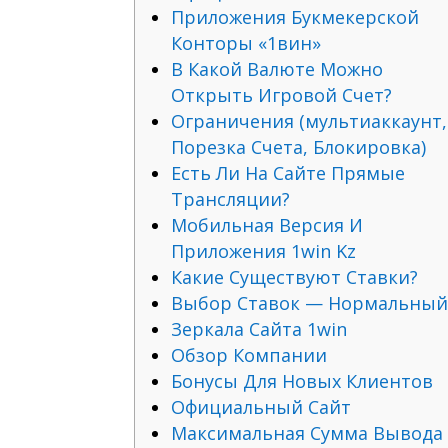
Приложения Букмекерской
Конторы «1вин»
В Какой Валюте Можно
Открыть Игровой Счет?
Ограничения (мультиаккаунт,
Порезка Счета, Блокировка)
Есть Ли На Сайте Прямые
Трансляции?
Мобильная Версия И
Приложения 1win Kz
Какие Существуют Ставки?
Выбор Ставок — Нормальны
Зеркала Сайта 1win
Обзор Компании
Бонусы Для Новых Клиентов
Официальный Сайт
Максимальная Сумма Вывода