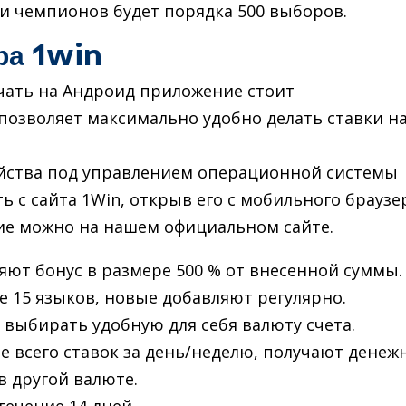
и чемпионов будет порядка 500 выборов.
ра 1win
чать на Андроид приложение стоит
 позволяет максимально удобно делать ставки н
йства под управлением операционной системы
ь с сайта 1Win, открыв его с мобильного браузе
ие можно на нашем официальном сайте.
ляют бонус в размере 500 % от внесенной суммы.
 15 языков, новые добавляют регулярно.
 выбирать удобную для себя валюту счета.
е всего ставок за день/неделю, получают денеж
в другой валюте.