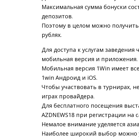
Максимальная сумма бонуски сост
депозитов.
Поэтому в целом можно получить 
рублях.
Для доступа к услугам заведения
мобильная версия и приложения.
Мобильная версия 1Win имеет все
1win Андроид и iOS.
Чтобы участвовать в турнирах, н
играх провайдера.
Для бесплатного посещения выс
AZDNEWS18 при регистрации на с
Немалое внимание уделяется азиа
Наиболее широкий выбор можно у