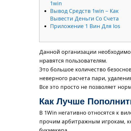
1win
Вывод Средств 1win – Как
Вывести Деньги Со Счета
Приложение 1 Вин Для Ios
Данной организации необходимо 
нравятся пользователям.
Это большое количество безоснов
неверного расчета пари, удалени
Все это просто не позволяет нор
Как Лучше Пополнит
В 1Win негативно относятся к в
прочим арбитражным игрокам, к
букмекера.