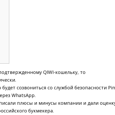
подтвержденному QIWI-кошельку, то
ически.
 будет созвониться со службой безопасности Pin
через WhatsApp.
списали плюсы и минусы компании и дали оценк
оссийского букмекера.