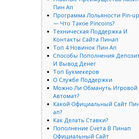
Пин Ап
Программа Лольяности Pin-u
— Что Такое Pincoins?
Техническая Поддержка И
Контакты Сайта Пинап
Топ 4 Новинок Пин Ап
Способы Пополнения Депози
И Вывод Денег
Топ Букмекеров
О Службе Поддержки
Можно Ли Обмануть Игровой
Автомат?
Какой Официальный Сайт Пин
ап?
Как Делать Ставки?
Пополнение Счета В Пинап
Официальный Сайт