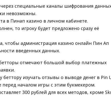
 через специальные каналы шифрования данных
ски невозможны.
та в Пинап казино в личном кабинете.
лнен, то игроку будет предложено сразу её
а, чтобы администрация казино онлайн Пин Ап
льности введенных данных.
бетторы отмечают большой выбор платежных
аявки.
 беттору изучать отзывы о выводе денег в Pin 
е перед началом игры с этим букмекером.
тавляет 300 рублей для всех методов, кроме Skr