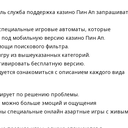
оль служба поддержка казино Пин Ап запрашива
 специальные игровые автоматы, которые
 под мобильную версию казино Пин Ап.
мощи поискового фильтра.
гру из вышеуказанных категорий.
ктивировать бесплатную версию.
уется ознакомиться с описанием каждого вида
тирует по решению проблемы.
ак можно больше эмоций и ощущения
аны специальные онлайн азартные игры с живы