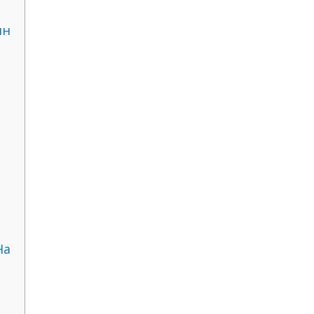
ин
На
я