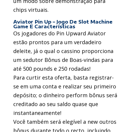
um modo sobre demonstração para
chips virtuais.
Aviator Pin Up – Jogo De Slot Machine
Game E Características
Os jogadores do Pin Upward Aviator
estão prontos para um verdadeiro
deleite, já o qual o cassino proporciona
um sedutor Bônus de Boas-vindas para
até 500 pounds e 250 rodadas!
Para curtir esta oferta, basta registrar-
se em uma conta e realizar seu primeiro
depósito; o dinheiro perform bônus será
creditado ao seu saldo quase que
instantaneamente!
Você também será elegível a new outros
bônus durante todo o recto, incluindo