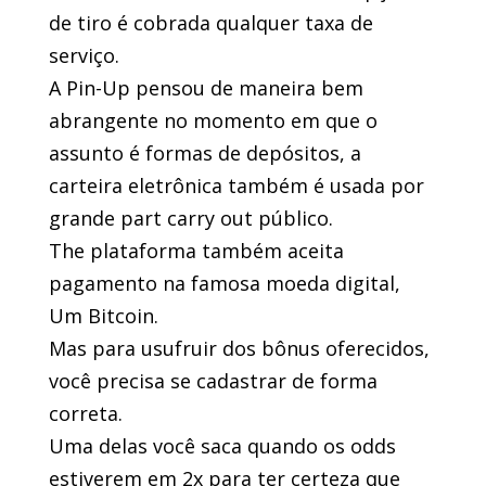
de tiro é cobrada qualquer taxa de
serviço.
A Pin-Up pensou de maneira bem
abrangente no momento em que o
assunto é formas de depósitos, a
carteira eletrônica também é usada por
grande part carry out público.
The plataforma também aceita
pagamento na famosa moeda digital,
Um Bitcoin.
Mas para usufruir dos bônus oferecidos,
você precisa se cadastrar de forma
correta.
Uma delas você saca quando os odds
estiverem em 2x para ter certeza que