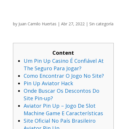
by
Juan Camilo Huertas
|
Abr 27, 2022
|
Sin categoría
Content
Um Pin Up Casino É Confiável At
The Seguro Para Jogar?
Como Encontrar O Jogo No Site?
Pin Up Aviator Hack
Onde Buscar Os Descontos Do
Site Pin-up?
Aviator Pin Up – Jogo De Slot
Machine Game E Características
Site Oficial No País Brasileiro
Aviator Pin Up