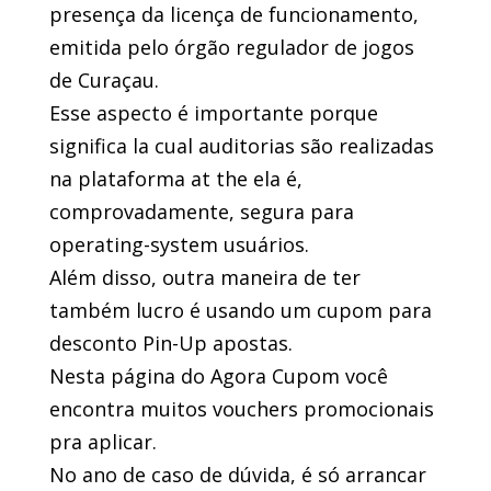
presença da licença de funcionamento,
emitida pelo órgão regulador de jogos
de Curaçau.
Esse aspecto é importante porque
significa la cual auditorias são realizadas
na plataforma at the ela é,
comprovadamente, segura para
operating-system usuários.
Além disso, outra maneira de ter
também lucro é usando um cupom para
desconto Pin-Up apostas.
Nesta página do Agora Cupom você
encontra muitos vouchers promocionais
pra aplicar.
No ano de caso de dúvida, é só arrancar