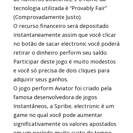
tecnologia utilizada é “Provably Fair”
(Comprovadamente Justo).
O recurso financeiro será depositado
instantaneamente assim que você clicar
no botão de sacar electronic você poderá
retirar o dinheiro perform seu saldo.
Participar deste jogo é muito modestos
e você só precisa de dois cliques para
adquirir seus ganhos.
O jogo perform Aviator foi criado pela
famosa desenvolvedora de jogos
Instantâneos, a Spribe, electronic é um
game no qual você pode aumentar
significativamente os valores apostados
em um período muito curto de tempo.