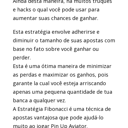
Ainda desta maneira, há muitos truques
e hacks o qual você pode usar para
aumentar suas chances de ganhar.
Esta estratégia envolve adherirse e
diminuir o tamanho de suas apostas com
base no fato sobre você ganhar ou
perder.
Esta é uma ótima maneira de minimizar
as perdas e maximizar os ganhos, pois
garante la cual você esteja arriscando
apenas uma pequena quantidade de tua
banca a qualquer vez.
A Estratégia Fibonacci é uma técnica de
apostas vantajosa que pode ajudá-lo
muito ao jogar Pin Up Aviator.