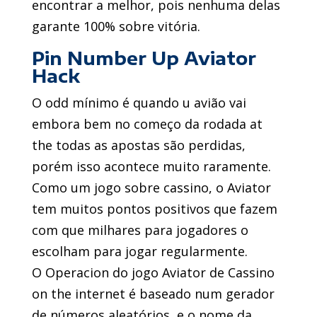
encontrar a melhor, pois nenhuma delas
garante 100% sobre vitória.
Pin Number Up Aviator
Hack
O odd mínimo é quando u avião vai
embora bem no começo da rodada at
the todas as apostas são perdidas,
porém isso acontece muito raramente.
Como um jogo sobre cassino, o Aviator
tem muitos pontos positivos que fazem
com que milhares para jogadores o
escolham para jogar regularmente.
O Operacion do jogo Aviator de Cassino
on the internet é baseado num gerador
de números aleatórios, e o nome da