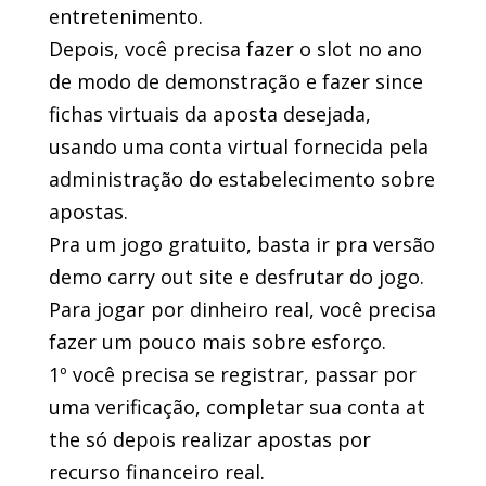
entretenimento.
Depois, você precisa fazer o slot no ano
de modo de demonstração e fazer since
fichas virtuais da aposta desejada,
usando uma conta virtual fornecida pela
administração do estabelecimento sobre
apostas.
Pra um jogo gratuito, basta ir pra versão
demo carry out site e desfrutar do jogo.
Para jogar por dinheiro real, você precisa
fazer um pouco mais sobre esforço.
1º você precisa se registrar, passar por
uma verificação, completar sua conta at
the só depois realizar apostas por
recurso financeiro real.