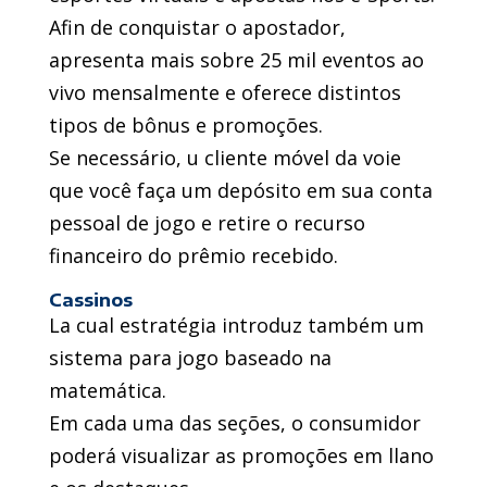
Afin de conquistar o apostador,
apresenta mais sobre 25 mil eventos ao
vivo mensalmente e oferece distintos
tipos de bônus e promoções.
Se necessário, u cliente móvel da voie
que você faça um depósito em sua conta
pessoal de jogo e retire o recurso
financeiro do prêmio recebido.
Cassinos
La cual estratégia introduz também um
sistema para jogo baseado na
matemática.
Em cada uma das seções, o consumidor
poderá visualizar as promoções em llano