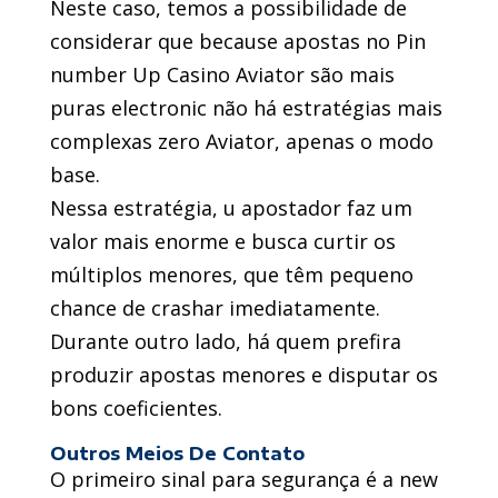
Neste caso, temos a possibilidade de
considerar que because apostas no Pin
number Up Casino Aviator são mais
puras electronic não há estratégias mais
complexas zero Aviator, apenas o modo
base.
Nessa estratégia, u apostador faz um
valor mais enorme e busca curtir os
múltiplos menores, que têm pequeno
chance de crashar imediatamente.
Durante outro lado, há quem prefira
produzir apostas menores e disputar os
bons coeficientes.
Outros Meios De Contato
O primeiro sinal para segurança é a new