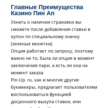
Главные Преимущества
Казино Пин Ап
Узнать о наличии страховки вы
сможете после добавления ставки в
купон по специальному значку
(зеленые монетки).
Опция работает по запросу, поэтому
важно не то, была ли опция в момент
заключения пари, а есть ли она на
момент заказа.
Pin-Up. ru, как и многие другие
букмекеры, предлагает пользователям
воспользоваться функцией
досрочного выкупа ставки, или