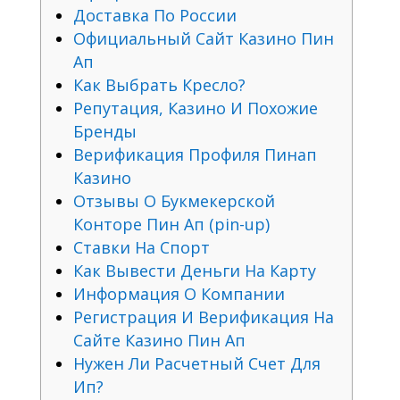
Доставка По России
Официальный Сайт Казино Пин
Ап
Как Выбрать Кресло?
Репутация, Казино И Похожие
Бренды
Верификация Профиля Пинап
Казино
Отзывы О Букмекерской
Конторе Пин Ап (pin-up)
Ставки На Спорт
Как Вывести Деньги На Карту
Информация О Компании
Регистрация И Верификация На
Сайте Казино Пин Ап
Нужен Ли Расчетный Счет Для
Ип?