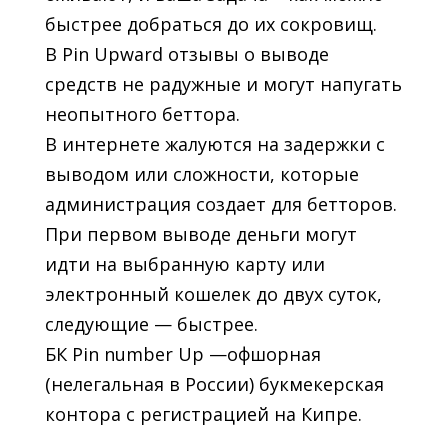
быстрее добраться до их сокровищ.
В Pin Upward отзывы о выводе
средств не радужные и могут напугать
неопытного беттора.
В интернете жалуются на задержки с
выводом или сложности, которые
администрация создает для бетторов.
При первом выводе деньги могут
идти на выбранную карту или
электронный кошелек до двух суток,
следующие — быстрее.
БК Pin number Up —офшорная
(нелегальная в России) букмекерская
контора с регистрацией на Кипре.