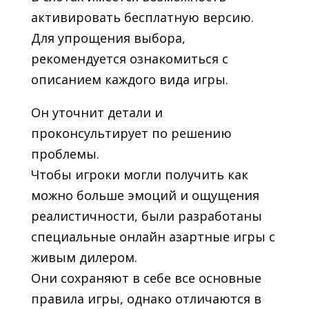
активировать бесплатную версию.
Для упрощения выбора,
рекомендуется ознакомиться с
описанием каждого вида игры.
Он уточнит детали и
проконсультирует по решению
проблемы.
Чтобы игроки могли получить как
можно больше эмоций и ощущения
реалистичности, были разработаны
специальные онлайн азартные игры с
живым дилером.
Они сохраняют в себе все основные
правила игры, однако отличаются в