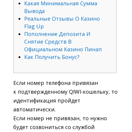
Какая Минимальная Сумма
Вывода
Реальные Отзывы О Казино
Flag Up
Пополнение Депозита И
Снятие Средств В
Официальном Казино Пинап
Как Получить Бонус?
Если номер телефона привязан
к подтвержденному QIWI-кошельку, то
идентификация пройдет
автоматически.
Если номер не привязан, то нужно
будет созвониться со службой