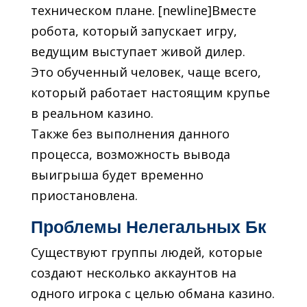
техническом плане. [newline]Вместе
робота, который запускает игру,
ведущим выступает живой дилер.
Это обученный человек, чаще всего,
который работает настоящим крупье
в реальном казино.
Также без выполнения данного
процесса, возможность вывода
выигрыша будет временно
приостановлена.
Проблемы Нелегальных Бк
Существуют группы людей, которые
создают несколько аккаунтов на
одного игрока с целью обмана казино.