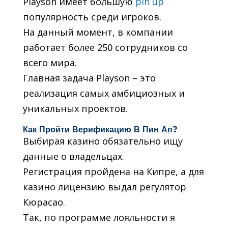
Playson имеет большую
pin up
популярность среди игроков.
На данный момент, в компании
работает более 250 сотрудников со
всего мира.
Главная задача Playson – это
реализация самых амбициозных и
уникальных проектов.
Как Пройти Верификацию В Пин Ап?
Выбирая казино обязательно ищу
данные о владельцах.
Регистрация пройдена на Кипре, а для
казино лицензию выдал регулятор
Кюрасао.
Так, по программе лояльности я