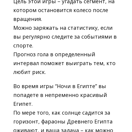
Цель этой игры – угадать сегмент, на
котором остановится колесо после
вращения.
Можно заряжать на статистику, если
вы регулярно следите за событиями в
спорте.
Прогноз гола в определенный
интервал поможет выиграть тем, кто
любит риск.
Во время игры “Ночи в Египте” вы
попадете в непременно красивый
Египет.
По мере того, как солнце садится за
горизонт, фараоны Древнего Египта
оживают, и ваша задача – как можно