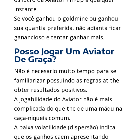
instante.
Se você ganhou o goldmine ou ganhou
sua quantia preferida, não adianta ficar
ganancioso e tentar ganhar mais.
Posso Jogar Um Aviator
De Graça?
Não é necesario muito tempo para se
familiarizar possuindo as regras at the
obter resultados positivos.
A jogabilidade do Aviator não é mais
complicada do que the de uma máquina
caça-níqueis comum.
A baixa volatilidade (dispersão) indica
que os ganhos caem apresentando