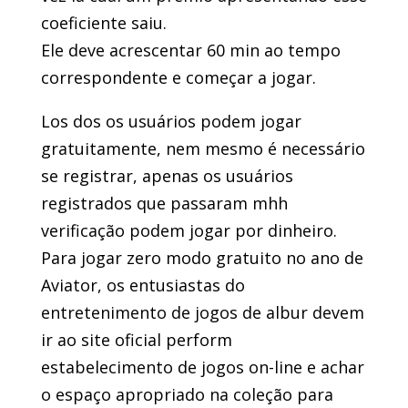
coeficiente saiu.
Ele deve acrescentar 60 min ao tempo
correspondente e começar a jogar.
Los dos os usuários podem jogar
gratuitamente, nem mesmo é necessário
se registrar, apenas os usuários
registrados que passaram mhh
verificação podem jogar por dinheiro.
Para jogar zero modo gratuito no ano de
Aviator, os entusiastas do
entretenimento de jogos de albur devem
ir ao site oficial perform
estabelecimento de jogos on-line e achar
o espaço apropriado na coleção para