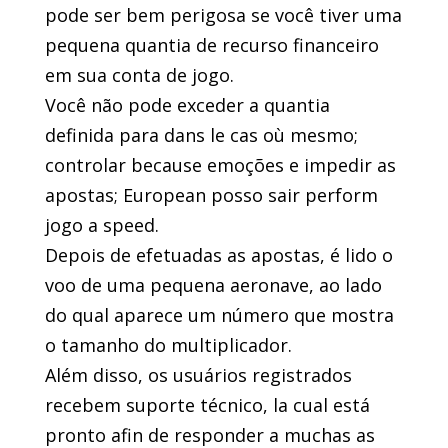
pode ser bem perigosa se você tiver uma
pequena quantia de recurso financeiro
em sua conta de jogo.
Você não pode exceder a quantia
definida para dans le cas où mesmo;
controlar because emoções e impedir as
apostas; European posso sair perform
jogo a speed.
Depois de efetuadas as apostas, é lido o
voo de uma pequena aeronave, ao lado
do qual aparece um número que mostra
o tamanho do multiplicador.
Além disso, os usuários registrados
recebem suporte técnico, la cual está
pronto afin de responder a muchas as