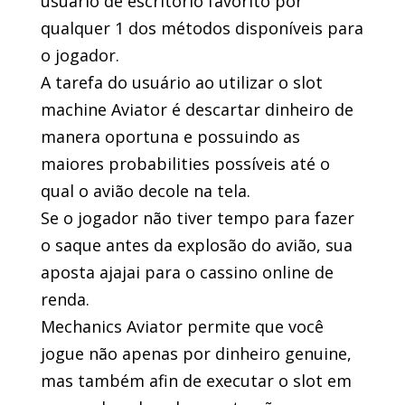
usuário de escritório favorito por
qualquer 1 dos métodos disponíveis para
o jogador.
A tarefa do usuário ao utilizar o slot
machine Aviator é descartar dinheiro de
manera oportuna e possuindo as
maiores probabilities possíveis até o
qual o avião decole na tela.
Se o jogador não tiver tempo para fazer
o saque antes da explosão do avião, sua
aposta ajajai para o cassino online de
renda.
Mechanics Aviator permite que você
jogue não apenas por dinheiro genuine,
mas também afin de executar o slot em