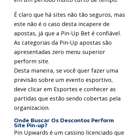
É claro que há sites não tão seguros, mas
este não é o caso desta incapere de
apostas, já que a Pin-Up Bet é confiável.
As categorias da Pin-Up apostas são
apresentadas zero menu superior
perform site.
Desta maneira, se você quer fazer uma
previsão sobre um evento esportivo,
deve clicar em Esportes e conhecer as
partidas que estão sendo cobertas pela
organizacion.
Onde Buscar Os Descontos Perform
Site Pin-up?
Pin Upwards é um cassino licenciado que