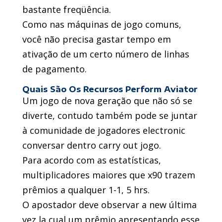
bastante freqüência.
Como nas máquinas de jogo comuns,
você não precisa gastar tempo em
ativação de um certo número de linhas
de pagamento.
Quais São Os Recursos Perform Aviator
Um jogo de nova geração que não só se
diverte, contudo também pode se juntar
à comunidade de jogadores electronic
conversar dentro carry out jogo.
Para acordo com as estatísticas,
multiplicadores maiores que x90 trazem
prêmios a qualquer 1-1, 5 hrs.
O apostador deve observar a new última
vez la cual um prêmio apresentando esse