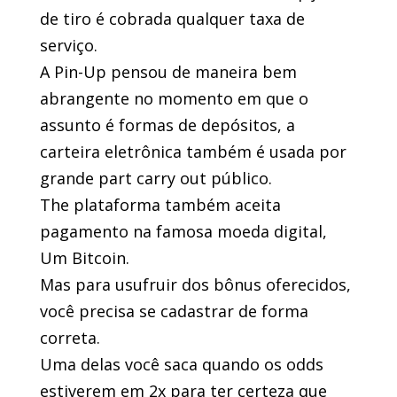
de tiro é cobrada qualquer taxa de
serviço.
A Pin-Up pensou de maneira bem
abrangente no momento em que o
assunto é formas de depósitos, a
carteira eletrônica também é usada por
grande part carry out público.
The plataforma também aceita
pagamento na famosa moeda digital,
Um Bitcoin.
Mas para usufruir dos bônus oferecidos,
você precisa se cadastrar de forma
correta.
Uma delas você saca quando os odds
estiverem em 2x para ter certeza que