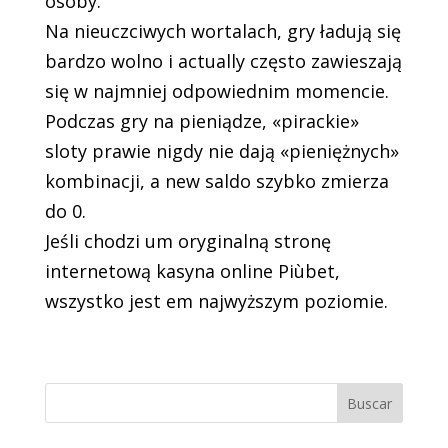
osoby.
Na nieuczciwych wortalach, gry ładują się
bardzo wolno i actually często zawieszają
się w najmniej odpowiednim momencie.
Podczas gry na pieniądze, «pirackie»
sloty prawie nigdy nie dają «pieniężnych»
kombinacji, a new saldo szybko zmierza
do 0.
Jeśli chodzi um oryginalną stronę
internetową kasyna online Piùbet,
wszystko jest em najwyższym poziomie.