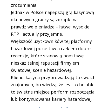
zrozumienia.
Jednak w Polsce najlepszą grą kasynową
dla nowych graczy są zdrapki na
prawdziwe pieniadze – łatwe, wysokie
RTP i actually przyjemne.
Większość użytkowników tej platformy
hazardowej pozostawia całkiem dobre
recenzje, które stanowią podstawę
nieskazitelnej reputacji firmy em
światowej scenie hazardowej.
Klienci kasyna przyprowadzają tu swoich
znajomych, bo wiedzą, że jest to be able
to świetne miejsce perform rozpoczęcia
lub kontynuowania kariery hazardowej.