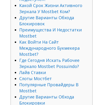
Какой Срок Жизни Активного
Зеркала У Mostbet Ком?
Другие Варианты Обхода
Блокировок
Преимущества И Недостатки
Mostbet
Как Войти На Сайт
Международного Букмекера
Mostbet?
Где Сегодня Искать Рабочее
Зеркало Mostbet Possuindo?
Лайв Ставки
Слоты Мостбет
Популярные Провайдеры В
Mostbet
Другие Варианты Обхода
Блокировки