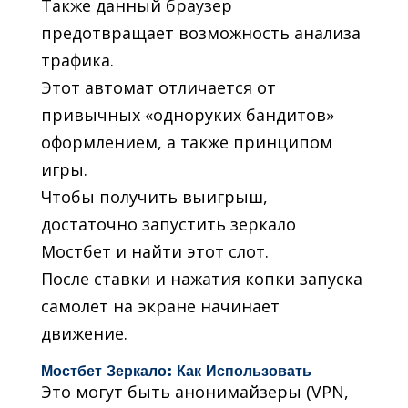
Также данный браузер
предотвращает возможность анализа
трафика.
Этот автомат отличается от
привычных «одноруких бандитов»
оформлением, а также принципом
игры.
Чтобы получить выигрыш,
достаточно запустить зеркало
Мостбет и найти этот слот.
После ставки и нажатия копки запуска
самолет на экране начинает
движение.
Мостбет Зеркало: Как Использовать
Это могут быть анонимайзеры (VPN,