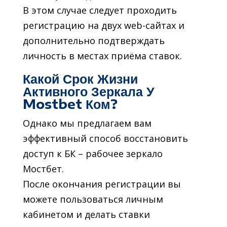
В этом случае следует проходить
регистрацию на двух web-сайтах и
дополнительно подтверждать
личность в местах приёма ставок.
Какой Срок Жизни
Активного Зеркала У
Mostbet Ком?
Однако мы предлагаем вам
эффективный способ восстановить
доступ к БК – рабочее зеркало
Мостбет.
После окончания регистрации вы
можете пользоваться личным
кабинетом и делать ставки