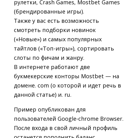
рулетки, Crash Games, Mostbet Games
(брендированные игры).
Также у вас есть возможность
смотреть подборки новинок
(«Новые») и самых популярных
тайтлов («Топ-игры»), сортировать
слоты по фичам и жанру.
В интернете работают две
букмекерские конторы Mostbet — на
домене. com (о которой и идет речь в
данной статье) и. ru.
Пример опубликован для
пользователей Google-chrome Browser.
После входа в свой личный профиль
останется пополнить баланс.