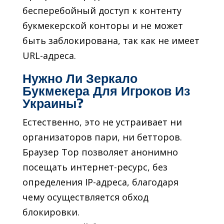
бесперебойный доступ к контенту
букмекерской конторы и не может
быть заблокирована, так как не имеет
URL-адреса.
Нужно Ли Зеркало
Букмекера Для Игроков Из
Украины?
Естественно, это не устраивает ни
организаторов пари, ни бетторов.
Браузер Тор позволяет анонимно
посещать интернет-ресурс, без
определения IP-адреса, благодаря
чему осуществляется обход
блокировки.