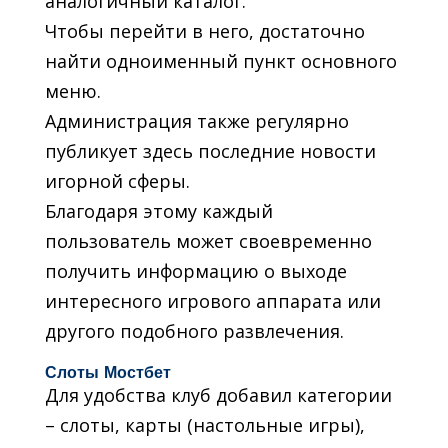
аналогичный каталог.
Чтобы перейти в него, достаточно
найти одноименный пункт основного
меню.
Администрация также регулярно
публикует здесь последние новости
игорной сферы.
Благодаря этому каждый
пользователь может своевременно
получить информацию о выходе
интересного игрового аппарата или
другого подобного развлечения.
Слоты Мостбет
Для удобства клуб добавил категории
– слоты, карты (настольные игры),