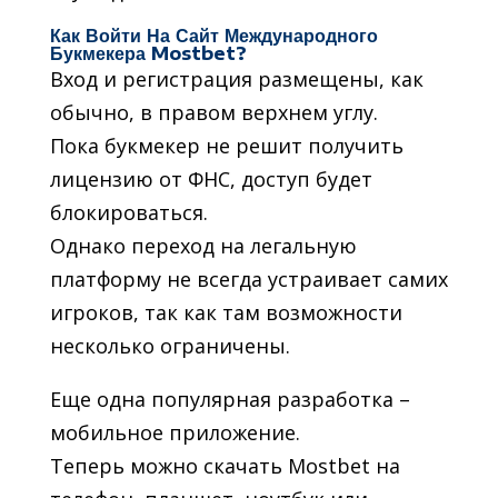
Как Войти На Сайт Международного
Букмекера Mostbet?
Вход и регистрация размещены, как
обычно, в правом верхнем углу.
Пока букмекер не решит получить
лицензию от ФНС, доступ будет
блокироваться.
Однако переход на легальную
платформу не всегда устраивает самих
игроков, так как там возможности
несколько ограничены.
Еще одна популярная разработка –
мобильное приложение.
Теперь можно скачать Mostbet на