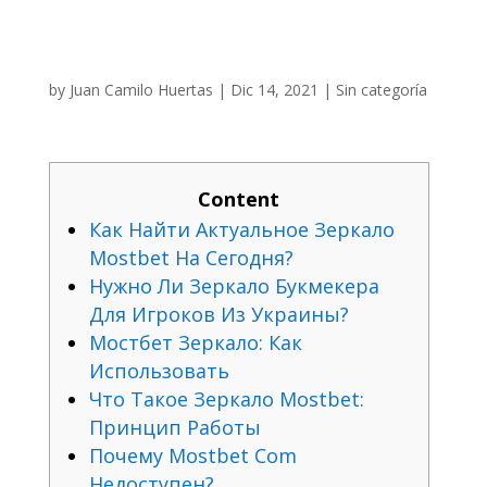
by
Juan Camilo Huertas
|
Dic 14, 2021
|
Sin categoría
Content
Как Найти Актуальное Зеркало
Mostbet На Сегодня?
Нужно Ли Зеркало Букмекера
Для Игроков Из Украины?
Мостбет Зеркало: Как
Использовать
Что Такое Зеркало Mostbet:
Принцип Работы
Почему Mostbet Com
Недоступен?