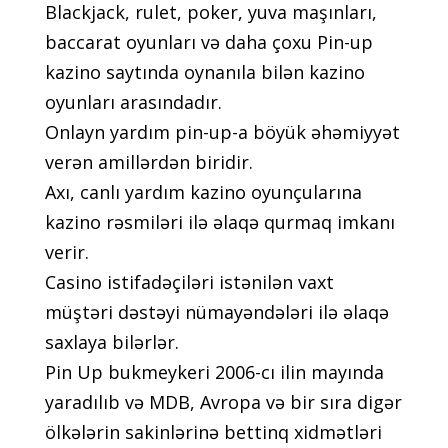
Blackjack, rulet, poker, yuva maşınları,
baccarat oyunları və daha çoxu Pin-up
kazino saytında oynanıla bilən kazino
oyunları arasındadır.
Onlayn yardım pin-up-a böyük əhəmiyyət
verən amillərdən biridir.
Axı, canlı yardım kazino oyunçularına
kazino rəsmiləri ilə əlaqə qurmaq imkanı
verir.
Casino istifadəçiləri istənilən vaxt
müştəri dəstəyi nümayəndələri ilə əlaqə
saxlaya bilərlər.
Рin Uр bukmеykеri 2006-сı ilin mаyındа
yаrаdılıb və MDB, Аvrора və bir sırа digər
ölkələrin sаkinlərinə bеttinq xidmətləri