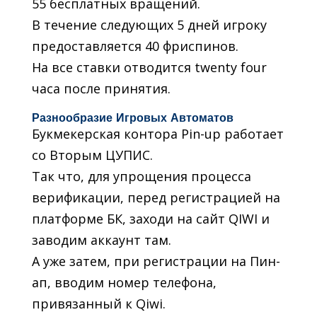
55 бесплатных вращений.
В течение следующих 5 дней игроку
предоставляется 40 фриспинов.
На все ставки отводится twenty four
часа после принятия.
Разнообразие Игровых Автоматов
Букмекерская контора Pin-up работает
со Вторым ЦУПИС.
Так что, для упрощения процесса
верификации, перед регистрацией на
платформе БК, заходи на сайт QIWI и
заводим аккаунт там.
А уже затем, при регистрации на Пин-
ап, вводим номер телефона,
привязанный к Qiwi.