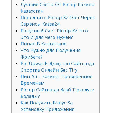
Лучшие Слоты От Pin-up Казино
Казахстан
Пополнить Pin-up Kz Счёт Через
Сервисы Kassa24
Бонусный Счёт Pin-up Kz: Что
Это И Для Чего Нужен?
Пинап В Казахстане
Что Нужно Для Получения
Фрибета?
Pin Upwards Қазақстан Сайтында
Спортқа Онлайн Бәс Тігу
Пин Ап – Казино, Проверенное
Временем
Pin-up Сайтында Қалай Тіркелуге
Болады?
Как Получить Бонус За
Установку Приложения