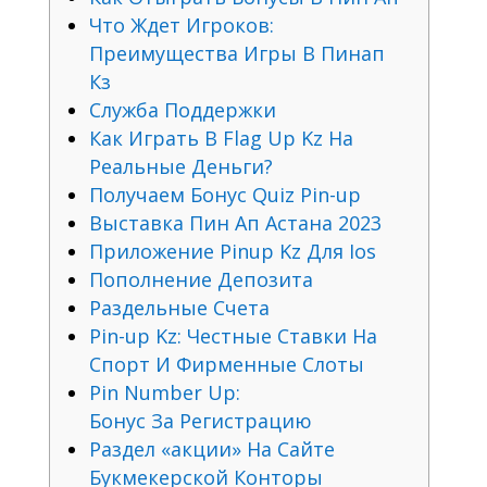
Что Ждет Игроков:
Преимущества Игры В Пинап
Кз
Служба Поддержки
Как Играть В Flag Up Kz На
Реальные Деньги?
Получаем Бонус Quiz Pin-up
Выставка Пин Ап Астана 2023
Приложение Pinup Kz Для Ios
Пополнение Депозита
Раздельные Счета
Pin-up Kz: Честные Ставки На
Спорт И Фирменные Слоты
Pin Number Up:
Бонус За Регистрацию
Раздел «акции» На Сайте
Букмекерской Конторы