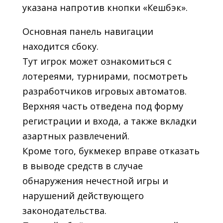
указана напротив кнопки «Кешбэк».
Основная панель навигации
находится сбоку.
Тут игрок может ознакомиться с
лотереями, турнирами, посмотреть
разработчиков игровых автоматов.
Верхняя часть отведена под форму
регистрации и входа, а также вкладки
азартных развлечений.
Кроме того, букмекер вправе отказать
в выводе средств в случае
обнаружения нечестной игры и
нарушений действующего
законодательства.