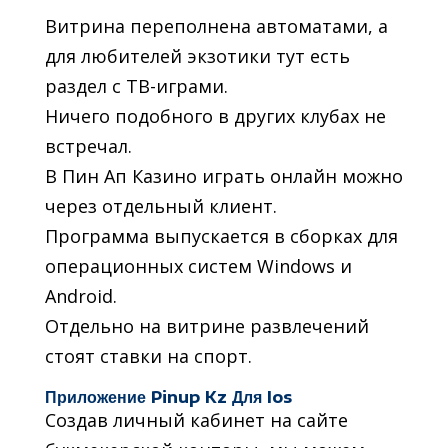
Витрина переполнена автоматами, а
для любителей экзотики тут есть
раздел с ТВ-играми.
Ничего подобного в других клубах не
встречал.
В Пин Ап Казино играть онлайн можно
через отдельный клиент.
Программа выпускается в сборках для
операционных систем Windows и
Android.
Отдельно на витрине развлечений
стоят ставки на спорт.
Приложение Pinup Kz Для Ios
Создав личный кабинет на сайте