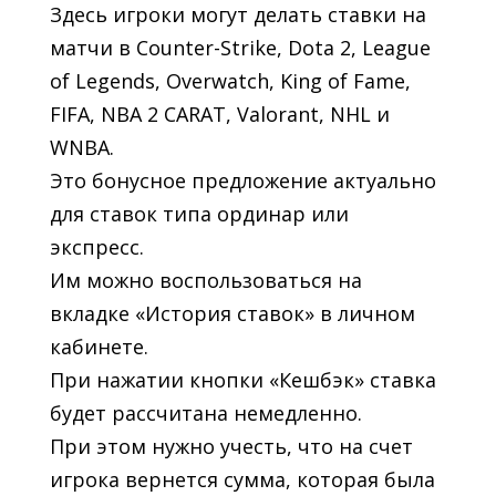
Здесь игроки могут делать ставки на
матчи в Counter-Strike, Dota 2, League
of Legends, Overwatch, King of Fame,
FIFA, NBA 2 CARAT, Valorant, NHL и
WNBA.
Это бонусное предложение актуально
для ставок типа ординар или
экспресс.
Им можно воспользоваться на
вкладке «История ставок» в личном
кабинете.
При нажатии кнопки «Кешбэк» ставка
будет рассчитана немедленно.
При этом нужно учесть, что на счет
игрока вернется сумма, которая была