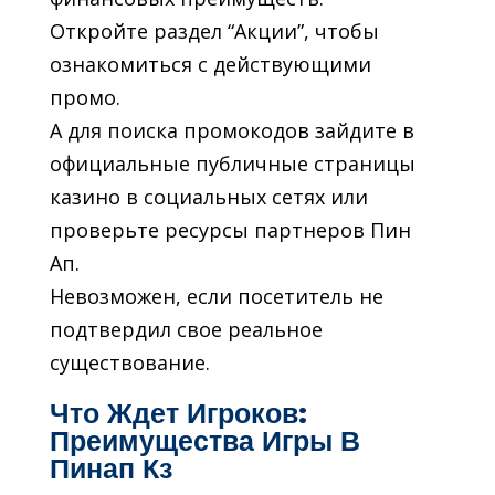
Откройте раздел “Акции”, чтобы
ознакомиться с действующими
промо.
А для поиска промокодов зайдите в
официальные публичные страницы
казино в социальных сетях или
проверьте ресурсы партнеров Пин
Ап.
Невозможен, если посетитель не
подтвердил свое реальное
существование.
Что Ждет Игроков:
Преимущества Игры В
Пинап Кз