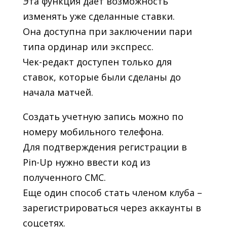
Эта функция дает возможность
изменять уже сделанные ставки.
Она доступна при заключении пари
типа ординар или экспресс.
Чек-редакт доступен только для
ставок, которые были сделаны до
начала матчей.
Создать учетную запись можно по
номеру мобильного телефона.
Для подтверждения регистрации в
Pin-Up нужно ввести код из
полученного СМС.
Еще один способ стать членом клуба –
зарегистрироваться через аккаунты в
соцсетях.