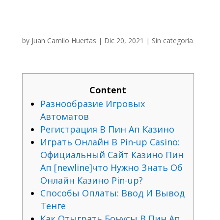
by
Juan Camilo Huertas
|
Dic 20, 2021
|
Sin categoría
Content
Разнообразие Игровых
Автоматов
Регистрация В Пин Ап Казино
Играть Онлайн В Pin-up Casino:
Официальный Сайт Казино Пин
Ап [newline]что Нужно Знать Об
Онлайн Казино Pin-up?
Способы Оплаты: Ввод И Вывод
Тенге
Как Отыграть Бонусы В Пин Ап