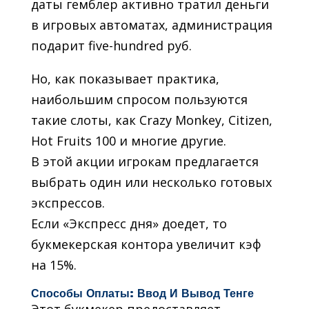
даты гемблер активно тратил деньги
в игровых автоматах, администрация
подарит five-hundred руб.
Но, как показывает практика,
наибольшим спросом пользуются
такие слоты, как Crazy Monkey, Citizen,
Hot Fruits 100 и многие другие.
В этой акции игрокам предлагается
выбрать один или несколько готовых
экспрессов.
Если «Экспресс дня» доедет, то
букмекерская контора увеличит кэф
на 15%.
Способы Оплаты: Ввод И Вывод Тенге