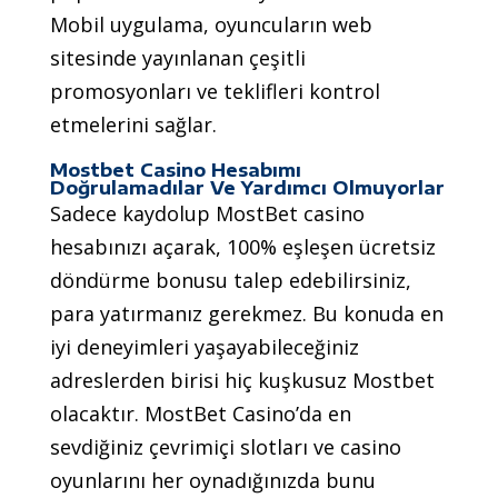
Mobil uygulama, oyuncuların web
sitesinde yayınlanan çeşitli
promosyonları ve teklifleri kontrol
etmelerini sağlar.
Mostbet Casino Hesabımı
Doğrulamadılar Ve Yardımcı Olmuyorlar
Sadece kaydolup MostBet casino
hesabınızı açarak, 100% eşleşen ücretsiz
döndürme bonusu talep edebilirsiniz,
para yatırmanız gerekmez. Bu konuda en
iyi deneyimleri yaşayabileceğiniz
adreslerden birisi hiç kuşkusuz Mostbet
olacaktır. MostBet Casino’da en
sevdiğiniz çevrimiçi slotları ve casino
oyunlarını her oynadığınızda bunu