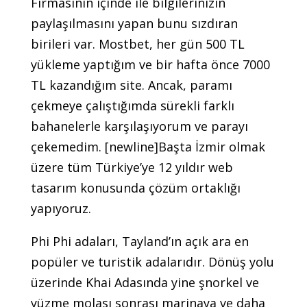
Firmasının içinde ile bilgilerinizin
paylaşılmasını yapan bunu sızdıran
birileri var. Mostbet, her gün 500 TL
yükleme yaptığım ve bir hafta önce 7000
TL kazandığım site. Ancak, paramı
çekmeye çalıştığımda sürekli farklı
bahanelerle karşılaşıyorum ve parayı
çekemedim. [newline]Başta İzmir olmak
üzere tüm Türkiye’ye 12 yıldır web
tasarım konusunda çözüm ortaklığı
yapıyoruz.
Phi Phi adaları, Tayland’ın açık ara en
popüler ve turistik adalarıdır. Dönüş yolu
üzerinde Khai Adasında yine şnorkel ve
yüzme molası sonrası marinaya ve daha