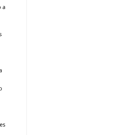
o a
s
a
o
 es