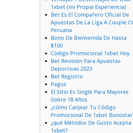
1xbet (mi Propia Experiencia)
Bet Es El Compa?ero Oficial De
Apuestas De La Liga A Couple O
Peruana
Bono De Bienvenida De Hasta
$100
Código Promocional 1xbet Hoy
Bet Revisión Para Apuestas
Deportivas 2023
Bet Registro
Pagos
El Sitio Es Single Para Mayores
Sobre 18 Años
¿cómo Canjear Tu Código
Promocional De 1xbet Bonostar
¿qué Métodos De Gusto Acepta
1xbet?