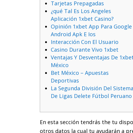
Tarjetas Prepagadas
¿qué Tal Es Los Angeles
Aplicación 1xbet Casino?
Opinión 1xbet App Para Google
Android Apk E Ios
Interacción Con El Usuario
Casino Durante Vivo 1xbet
Ventajas Y Desventajas De 1xbe
México
Bet México – Apuestas
Deportivas
La Segunda División Del Sistem
De Ligas Delete Fútbol Peruano
En esta sección tendrás the tu dispo
otros datos la cual tu ayudarán a p