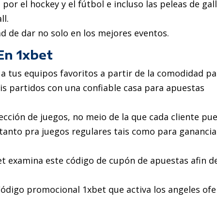
or el hockey y el fútbol e incluso las peleas de gal
ll.
d de dar no solo en los mejores eventos.
En 1xbet
 a tus equipos favoritos a partir de la comodidad pa
s partidos con una confiable casa para apuestas
sección de juegos, no meio de la que cada cliente pu
tanto pra juegos regulares tais como para ganancia
et examina este código de cupón de apuestas afin d
ódigo promocional 1xbet que activa los angeles ofe