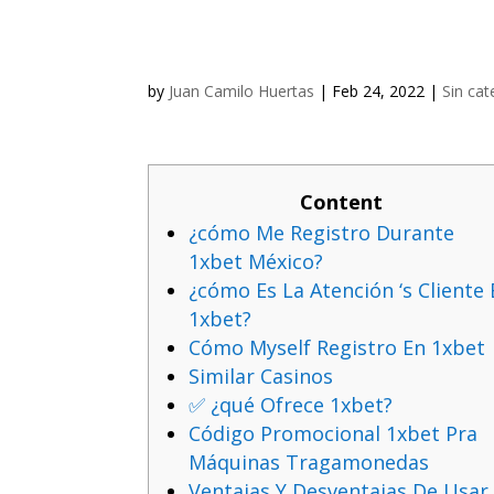
by
Juan Camilo Huertas
|
Feb 24, 2022
|
Sin cat
Content
¿cómo Me Registro Durante
1xbet México?
¿cómo Es La Atención ‘s Cliente
1xbet?
Cómo Myself Registro En 1xbet
Similar Casinos
✅ ¿qué Ofrece 1xbet?
Código Promocional 1xbet Pra
Máquinas Tragamonedas
Ventajas Y Desventajas De Usar