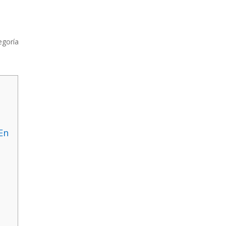
egoría
 En