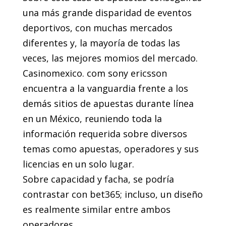
una más grande disparidad de eventos
deportivos, con muchas mercados
diferentes y, la mayoría de todas las
veces, las mejores momios del mercado.
Casinomexico. com sony ericsson
encuentra a la vanguardia frente a los
demás sitios de apuestas durante línea
en un México, reuniendo toda la
información requerida sobre diversos
temas como apuestas, operadores y sus
licencias en un solo lugar.
Sobre capacidad y facha, se podría
contrastar con bet365; incluso, un diseño
es realmente similar entre ambos
operadores.