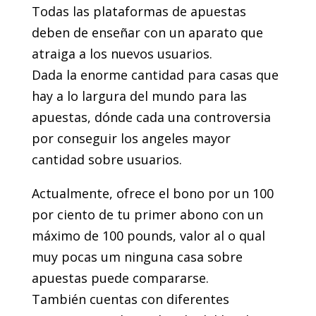
Todas las plataformas de apuestas
deben de enseñar con un aparato que
atraiga a los nuevos usuarios.
Dada la enorme cantidad para casas que
hay a lo largura del mundo para las
apuestas, dónde cada una controversia
por conseguir los angeles mayor
cantidad sobre usuarios.
Actualmente, ofrece el bono por un 100
por ciento de tu primer abono con un
máximo de 100 pounds, valor al o qual
muy pocas um ninguna casa sobre
apuestas puede compararse.
También cuentas con diferentes