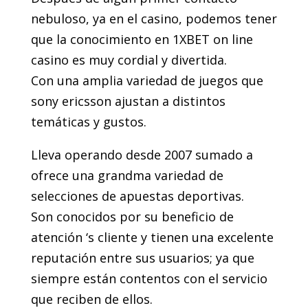
nebuloso, ya en el casino, podemos tener
que la conocimiento en 1XBET on line
casino es muy cordial y divertida.
Con una amplia variedad de juegos que
sony ericsson ajustan a distintos
temáticas y gustos.
Lleva operando desde 2007 sumado a
ofrece una grandma variedad de
selecciones de apuestas deportivas.
Son conocidos por su beneficio de
atención ‘s cliente y tienen una excelente
reputación entre sus usuarios; ya que
siempre están contentos con el servicio
que reciben de ellos.