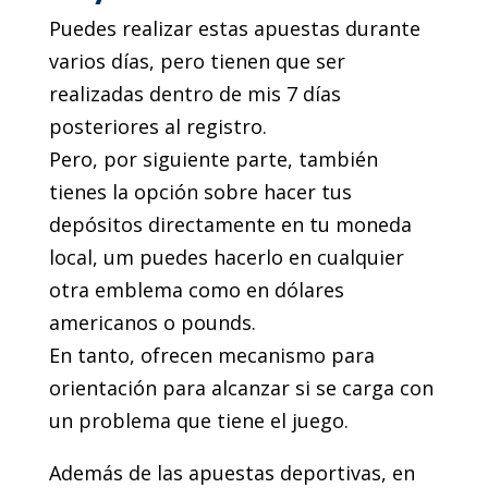
Puedes realizar estas apuestas durante
varios días, pero tienen que ser
realizadas dentro de mis 7 días
posteriores al registro.
Pero, por siguiente parte, también
tienes la opción sobre hacer tus
depósitos directamente en tu moneda
local, um puedes hacerlo en cualquier
otra emblema como en dólares
americanos o pounds.
En tanto, ofrecen mecanismo para
orientación para alcanzar si se carga con
un problema que tiene el juego.
Además de las apuestas deportivas, en