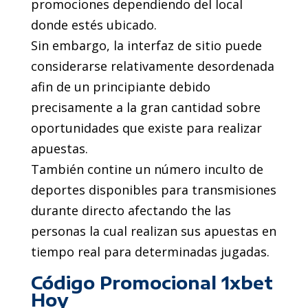
promociones dependiendo del local
donde estés ubicado.
Sin embargo, la interfaz de sitio puede
considerarse relativamente desordenada
afin de un principiante debido
precisamente a la gran cantidad sobre
oportunidades que existe para realizar
apuestas.
También contine un número inculto de
deportes disponibles para transmisiones
durante directo afectando the las
personas la cual realizan sus apuestas en
tiempo real para determinadas jugadas.
Código Promocional 1xbet
Hoy