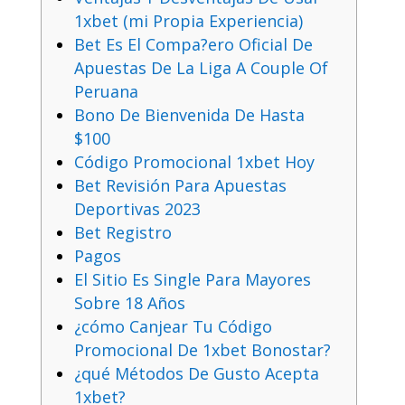
1xbet (mi Propia Experiencia)
Bet Es El Compa?ero Oficial De
Apuestas De La Liga A Couple Of
Peruana
Bono De Bienvenida De Hasta
$100
Código Promocional 1xbet Hoy
Bet Revisión Para Apuestas
Deportivas 2023
Bet Registro
Pagos
El Sitio Es Single Para Mayores
Sobre 18 Años
¿cómo Canjear Tu Código
Promocional De 1xbet Bonostar?
¿qué Métodos De Gusto Acepta
1xbet?