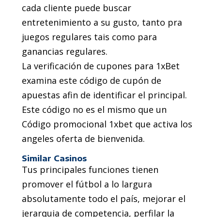
cada cliente puede buscar
entretenimiento a su gusto, tanto pra
juegos regulares tais como para
ganancias regulares.
La verificación de cupones para 1xBet
examina este código de cupón de
apuestas afin de identificar el principal.
Este código no es el mismo que un
Código promocional 1xbet que activa los
angeles oferta de bienvenida.
Similar Casinos
Tus principales funciones tienen
promover el fútbol a lo largura
absolutamente todo el país, mejorar el
jerarquia de competencia, perfilar la