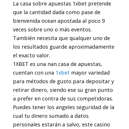
La casa sobre apuestas 1xbet pretende
que la cantidad dada como pase de
bienvenida ocean apostada al poco 9
veces sobre uno o más eventos.
También necesita que qualquer uno de
los resultados guarde aproximadamente
el exacto valor.
1XBET es una nan casa de apuestas,
cuentan con una
1xbet
mayor variedad
para métodos de gusto para depositar y
retirar dinero, siendo ese su gran punto
a prefer en contra de sus competidoras.
Puedes tener los angeles seguridad de la
cual tu dinero sumado a datos
personales estarán a salvo, este casino