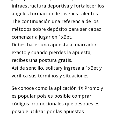
infraestructura deportiva y fortalecer los
angeles formación de jóvenes talentos.
The continuación una referencia de los
métodos sobre depósito para ser capaz
comenzar a jugar en 1xBet.
Debes hacer una apuesta al marcador
exacto y cuando pierdes la apuesta,
recibes una postura gratis.
Así de sencillo, solitary ingresa a 1xBet y
verifica sus términos y situaciones.
Se conoce como la aplicación 1X Promo y
es popular pois es posible comprar
códigos promocionales que despues es
posible utilizar por las apuestas.