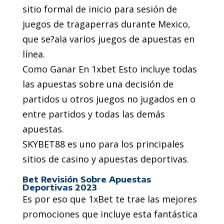
sitio formal de inicio para sesión de
juegos de tragaperras durante Mexico,
que se?ala varios juegos de apuestas en
línea.
Como Ganar En 1xbet Esto incluye todas
las apuestas sobre una decisión de
partidos u otros juegos no jugados en o
entre partidos y todas las demás
apuestas.
SKYBET88 es uno para los principales
sitios de casino y apuestas deportivas.
Bet Revisión Sobre Apuestas
Deportivas 2023
Es por eso que 1xBet te trae las mejores
promociones que incluye esta fantástica