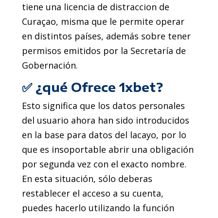
tiene una licencia de distraccion de
Curaçao, misma que le permite operar
en distintos países, además sobre tener
permisos emitidos por la Secretaría de
Gobernación.
✅ ¿qué Ofrece 1xbet?
Esto significa que los datos personales
del usuario ahora han sido introducidos
en la base para datos del lacayo, por lo
que es insoportable abrir una obligación
por segunda vez con el exacto nombre.
En esta situación, sólo deberas
restablecer el acceso a su cuenta,
puedes hacerlo utilizando la función