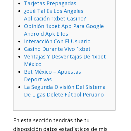
Tarjetas Prepagadas
¿qué Tal Es Los Angeles
Aplicación 1xbet Casino?
Opinión 1xbet App Para Google
Android Apk E Ios
Interacción Con El Usuario
Casino Durante Vivo 1xbet
Ventajas Y Desventajas De 1xbet
México
Bet México – Apuestas
Deportivas
La Segunda División Del Sistema
De Ligas Delete Fútbol Peruano
En esta sección tendrás the tu
disposición datos estadísticos de mis