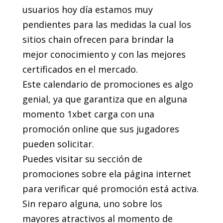
usuarios hoy día estamos muy
pendientes para las medidas la cual los
sitios chain ofrecen para brindar la
mejor conocimiento y con las mejores
certificados en el mercado.
Este calendario de promociones es algo
genial, ya que garantiza que en alguna
momento 1xbet carga con una
promoción online que sus jugadores
pueden solicitar.
Puedes visitar su sección de
promociones sobre ela página internet
para verificar qué promoción está activa.
Sin reparo alguna, uno sobre los
mayores atractivos al momento de