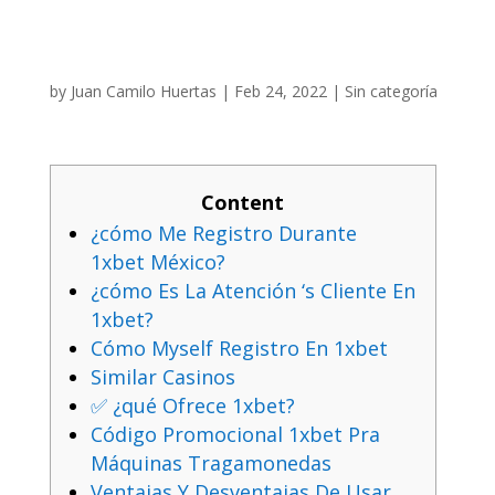
by
Juan Camilo Huertas
|
Feb 24, 2022
|
Sin categoría
Content
¿cómo Me Registro Durante
1xbet México?
¿cómo Es La Atención ‘s Cliente En
1xbet?
Cómo Myself Registro En 1xbet
Similar Casinos
✅ ¿qué Ofrece 1xbet?
Código Promocional 1xbet Pra
Máquinas Tragamonedas
Ventajas Y Desventajas De Usar