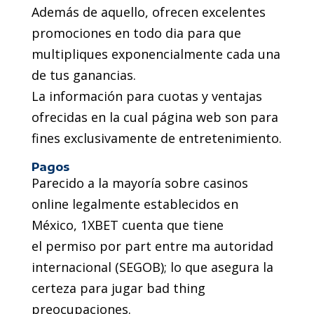
Además de aquello, ofrecen excelentes
promociones en todo dia para que
multipliques exponencialmente cada una
de tus ganancias.
La información para cuotas y ventajas
ofrecidas en la cual página web son para
fines exclusivamente de entretenimiento.
Pagos
Parecido a la mayoría sobre casinos
online legalmente establecidos en
México, 1XBET cuenta que tiene
el permiso por part entre ma autoridad
internacional (SEGOB); lo que asegura la
certeza para jugar bad thing
preocupaciones.