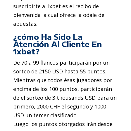
suscribirte a 1xbet es el recibo de
bienvenida la cual ofrece la odaie de
apuestas.
¿cómo Ha Sido La
Atención Al Cliente En
1xbet?
De 70 a 99 flancos participarán por un
sorteo de 2150 USD hasta 55 puntos.
Mientras que todos ésas jugadores por
encima de los 100 puntos, participarán
de el sorteo de 3 thousands USD para un
primero, 2000 CHF el segundo y 1000
USD un tercer clasificado.
Luego los puntos otorgados irán desde