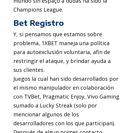
mundo sin espaço a dudas ha sido la
Champions League.
Bet Registro
Y, si pensamos que estamos sobre
problema, 1XBET maneja una política
para autoexclusión voluntaria, afin de
restringir el ataque, y brindar ayuda a
sus clientes.
Juegos la cual han sido desarrollados por
el mismo manipulador en colaboración
con TVBet, Pragmatic Enjoy, Vivo Gaming
sumado a Lucky Streak (solo por
mencionar algunos de los
desarrolladores con los que participan).
Después de algun primer contacto