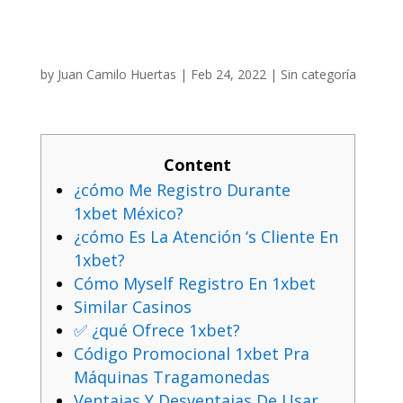
by
Juan Camilo Huertas
|
Feb 24, 2022
|
Sin categoría
Content
¿cómo Me Registro Durante
1xbet México?
¿cómo Es La Atención ‘s Cliente En
1xbet?
Cómo Myself Registro En 1xbet
Similar Casinos
✅ ¿qué Ofrece 1xbet?
Código Promocional 1xbet Pra
Máquinas Tragamonedas
Ventajas Y Desventajas De Usar