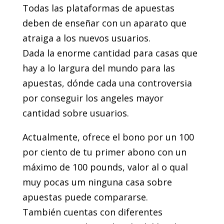
Todas las plataformas de apuestas
deben de enseñar con un aparato que
atraiga a los nuevos usuarios.
Dada la enorme cantidad para casas que
hay a lo largura del mundo para las
apuestas, dónde cada una controversia
por conseguir los angeles mayor
cantidad sobre usuarios.
Actualmente, ofrece el bono por un 100
por ciento de tu primer abono con un
máximo de 100 pounds, valor al o qual
muy pocas um ninguna casa sobre
apuestas puede compararse.
También cuentas con diferentes