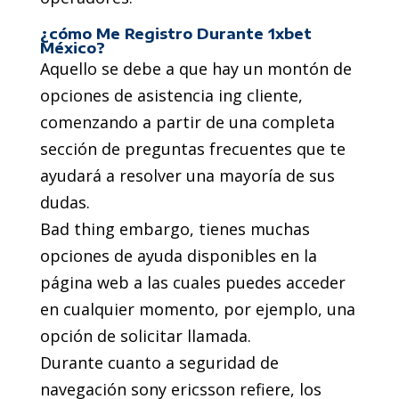
¿cómo Me Registro Durante 1xbet
México?
Aquello se debe a que hay un montón de
opciones de asistencia ing cliente,
comenzando a partir de una completa
sección de preguntas frecuentes que te
ayudará a resolver una mayoría de sus
dudas.
Bad thing embargo, tienes muchas
opciones de ayuda disponibles en la
página web a las cuales puedes acceder
en cualquier momento, por ejemplo, una
opción de solicitar llamada.
Durante cuanto a seguridad de
navegación sony ericsson refiere, los