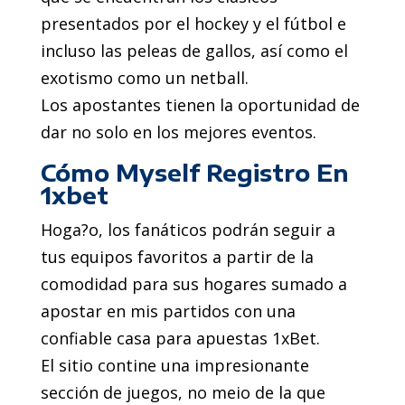
presentados por el hockey y el fútbol e
incluso las peleas de gallos, así como el
exotismo como un netball.
Los apostantes tienen la oportunidad de
dar no solo en los mejores eventos.
Cómo Myself Registro En
1xbet
Hoga?o, los fanáticos podrán seguir a
tus equipos favoritos a partir de la
comodidad para sus hogares sumado a
apostar en mis partidos con una
confiable casa para apuestas 1xBet.
El sitio contine una impresionante
sección de juegos, no meio de la que