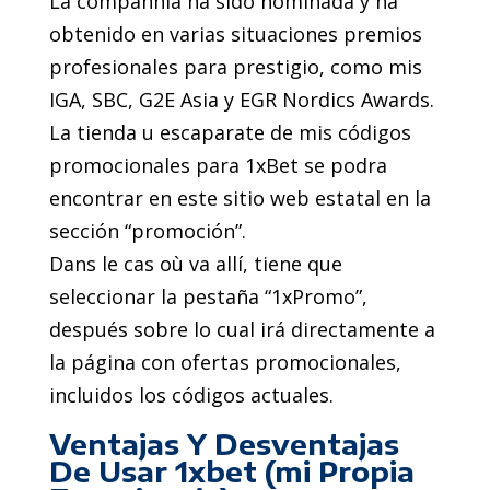
La companhia ha sido nominada y ha
obtenido en varias situaciones premios
profesionales para prestigio, como mis
IGA, SBC, G2E Asia y EGR Nordics Awards.
La tienda u escaparate de mis códigos
promocionales para 1xBet se podra
encontrar en este sitio web estatal en la
sección “promoción”.
Dans le cas où va allí, tiene que
seleccionar la pestaña “1xPromo”,
después sobre lo cual irá directamente a
la página con ofertas promocionales,
incluidos los códigos actuales.
Ventajas Y Desventajas
De Usar 1xbet (mi Propia