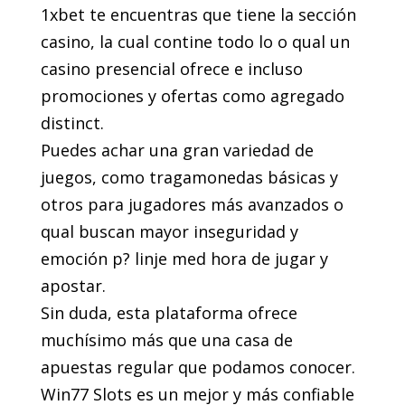
1xbet te encuentras que tiene la sección
casino, la cual contine todo lo o qual un
casino presencial ofrece e incluso
promociones y ofertas como agregado
distinct.
Puedes achar una gran variedad de
juegos, como tragamonedas básicas y
otros para jugadores más avanzados o
qual buscan mayor inseguridad y
emoción p? linje med hora de jugar y
apostar.
Sin duda, esta plataforma ofrece
muchísimo más que una casa de
apuestas regular que podamos conocer.
Win77 Slots es un mejor y más confiable