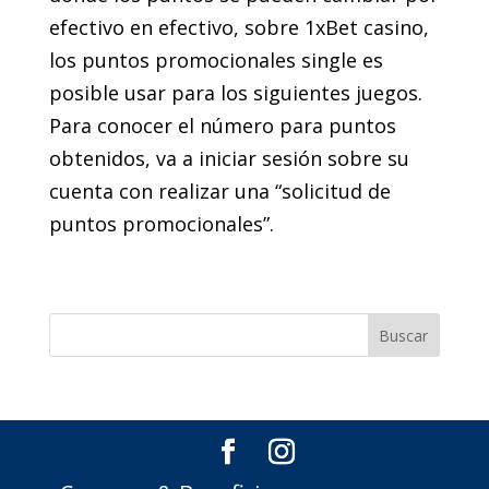
efectivo en efectivo, sobre 1xBet casino,
los puntos promocionales single es
posible usar para los siguientes juegos.
Para conocer el número para puntos
obtenidos, va a iniciar sesión sobre su
cuenta con realizar una “solicitud de
puntos promocionales”.