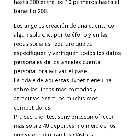
hasta 300 entre los 10 primeros hasta el
baratillo 200.
Los angeles creación de una cuenta con
algun solo clic, por teléfono y en las
redes sociales requiere que ze
especifiquen y verifiquen todos los datos
personales de los angeles cuenta
personal pra activar el pase.
La odaie de apuestas 1xbet tiene una
sobre las líneas más cómodas y
atractivas entre los muchisimos
competidores.
Pra sus clientes, sony ericsson ofrecen
más sobre 40 deportes, no meio de los
que se encuentran los clásicos