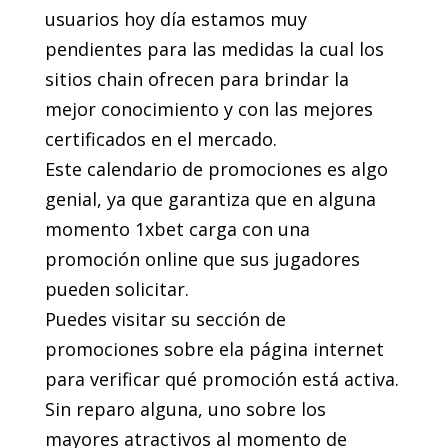
usuarios hoy día estamos muy
pendientes para las medidas la cual los
sitios chain ofrecen para brindar la
mejor conocimiento y con las mejores
certificados en el mercado.
Este calendario de promociones es algo
genial, ya que garantiza que en alguna
momento 1xbet carga con una
promoción online que sus jugadores
pueden solicitar.
Puedes visitar su sección de
promociones sobre ela página internet
para verificar qué promoción está activa.
Sin reparo alguna, uno sobre los
mayores atractivos al momento de