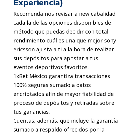
Experiencia)
Recomendamos revisar a new cabalidad
cada la de las opciones disponibles de
método que puedas decidir con total
rendimiento cuál es una que mejor sony
ericsson ajusta a ti a la hora de realizar
sus depósitos para apostar a tus
eventos deportivos favoritos.
1xBet México garantiza transacciones
100% seguras sumado a datos
encriptados afin de mayor fiabilidad de
proceso de depósitos y retiradas sobre
tus ganancias.
Cuentas, además, que incluye la garantía
sumado a respaldo ofrecidos por la