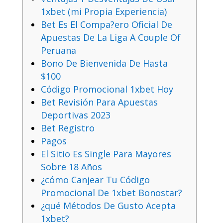
1xbet (mi Propia Experiencia)
Bet Es El Compa?ero Oficial De
Apuestas De La Liga A Couple Of
Peruana
Bono De Bienvenida De Hasta
$100
Código Promocional 1xbet Hoy
Bet Revisión Para Apuestas
Deportivas 2023
Bet Registro
Pagos
El Sitio Es Single Para Mayores
Sobre 18 Años
¿cómo Canjear Tu Código
Promocional De 1xbet Bonostar?
¿qué Métodos De Gusto Acepta
1xbet?