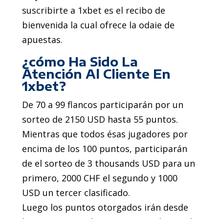
suscribirte a 1xbet es el recibo de
bienvenida la cual ofrece la odaie de
apuestas.
¿cómo Ha Sido La
Atención Al Cliente En
1xbet?
De 70 a 99 flancos participarán por un
sorteo de 2150 USD hasta 55 puntos.
Mientras que todos ésas jugadores por
encima de los 100 puntos, participarán
de el sorteo de 3 thousands USD para un
primero, 2000 CHF el segundo y 1000
USD un tercer clasificado.
Luego los puntos otorgados irán desde