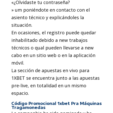
«¿Olvidaste tu contraseña?
» um poniéndote en contacto con el
asiento técnico y explicándoles la
situación.
En ocasiones, el registro puede quedar
inhabilitado debido a new trabajos
técnicos o qual pueden llevarse a new
cabo en un sitio web o en la aplicación
móvil.
La sección de apuestas en vivo para
1XBET se encuentra junto a las apuestas
pre-live, en totalidad en un mismo
espacio.
Código Promocional 1xbet Pra Máquinas
Tragamonedas