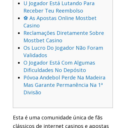
U Jogador Está Lutando Para
Receber Teu Reembolso
⚽ As Apostas Online Mostbet
Casino
Reclamações Diretamente Sobre
Mostbet Casino
Os Lucro Do Jogador Não Foram
Validados
O Jogador Está Com Algumas
Dificuldades No Depósito
Póvoa Andebol Perde Na Madeira
Mas Garante Permanência Na 1ª
Divisão
Esta é uma comunidade única de fãs
clássicos de internet casinos e apostas