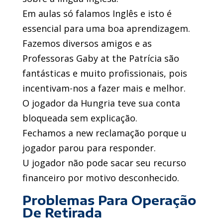
Em aulas só falamos Inglês e isto é
essencial para uma boa aprendizagem.
Fazemos diversos amigos e as
Professoras Gaby at the Patrícia são
fantásticas e muito profissionais, pois
incentivam-nos a fazer mais e melhor.
O jogador da Hungria teve sua conta
bloqueada sem explicação.
Fechamos a new reclamação porque u
jogador parou para responder.
U jogador não pode sacar seu recurso
financeiro por motivo desconhecido.
Problemas Para Operação
De Retirada