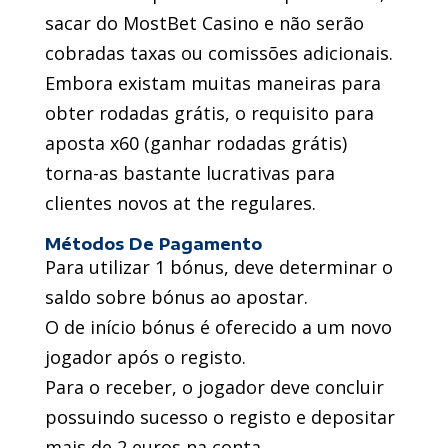
sacar do MostBet Casino e não serão
cobradas taxas ou comissões adicionais.
Embora existam muitas maneiras para
obter rodadas grátis, o requisito para
aposta x60 (ganhar rodadas grátis)
torna-as bastante lucrativas para
clientes novos at the regulares.
Métodos De Pagamento
Para utilizar 1 bónus, deve determinar o
saldo sobre bónus ao apostar.
O de início bónus é oferecido a um novo
jogador após o registo.
Para o receber, o jogador deve concluir
possuindo sucesso o registo e depositar
mais de 2 euros na conta.