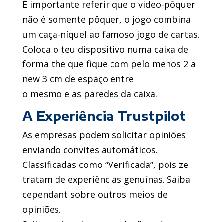
É importante referir que o video-pôquer
não é somente pôquer, o jogo combina
um caça-níquel ao famoso jogo de cartas.
Coloca o teu dispositivo numa caixa de
forma the que fique com pelo menos 2 a
new 3 cm de espaço entre
o mesmo e as paredes da caixa.
A Experiência Trustpilot
As empresas podem solicitar opiniões
enviando convites automáticos.
Classificadas como “Verificada”, pois ze
tratam de experiências genuínas. Saiba
cependant sobre outros meios de
opiniões.