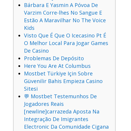
Bárbara E Yasmin A Póvoa De
Varzim Corre-lhes No Sangue E
Estão A Maravilhar No The Voice
Kids
Visto Que É Que O Icecasino Pt É
O Melhor Local Para Jogar Games
De Casino
Problemas De Depósito
Here You Are At Columbus
Mostbet Türkiye Için Sobre
Güvenilir Bahis Empieza Casino
Sitesi
💬 Mostbet Testemunhos De
Jogadores Reais
[newline]carrazeda Aposta Na
Integração De Imigrantes
Electronic Da Comunidade Cigana