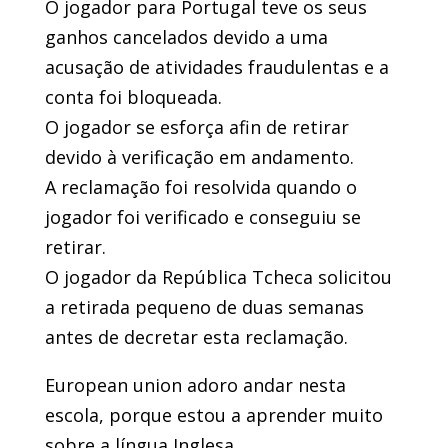
O jogador para Portugal teve os seus
ganhos cancelados devido a uma
acusação de atividades fraudulentas e a
conta foi bloqueada.
O jogador se esforça afin de retirar
devido à verificação em andamento.
A reclamação foi resolvida quando o
jogador foi verificado e conseguiu se
retirar.
O jogador da República Tcheca solicitou
a retirada pequeno de duas semanas
antes de decretar esta reclamação.
European union adoro andar nesta
escola, porque estou a aprender muito
sobre a língua Inglesa.