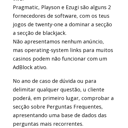
Pragmatic, Playson e Ezugi são alguns 2
fornecedores de software, com os teus
jogos de twenty-one a dominar a secção
a secção de blackjack.
Não apresentamos nenhum anúncio,
mas operating-system links para muitos
casinos podem não funcionar com um
AdBlock ativo.
No ano de caso de dúvida ou para
delimitar qualquer questão, u cliente
poderá, em primeiro lugar, comprobar a
secção sobre Perguntas Frequentes,
apresentando uma base de dados das
perguntas mais recorrentes.