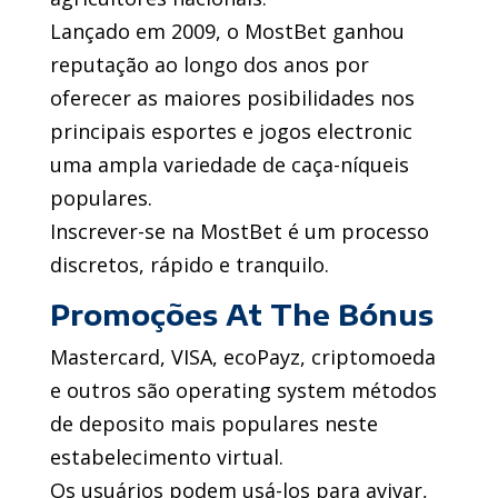
Lançado em 2009, o MostBet ganhou
reputação ao longo dos anos por
oferecer as maiores posibilidades nos
principais esportes e jogos electronic
uma ampla variedade de caça-níqueis
populares.
Inscrever-se na MostBet é um processo
discretos, rápido e tranquilo.
Promoções At The Bónus
Mastercard, VISA, ecoPayz, criptomoeda
e outros são operating system métodos
de deposito mais populares neste
estabelecimento virtual.
Os usuários podem usá-los para avivar,