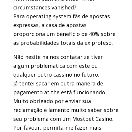
circumstances vanished?
Para operating system fãs de apostas
expressas, a casa de apostas
proporciona um benefício de 40% sobre
as probabilidades totais da ex profeso.
Não hesite na nos contatar ze tiver
algum problematica com este ou
qualquer outro cassino no futuro.
Já tentei sacar em outra manera de
pagamento at the está funcionando.
Muito obrigado por enviar sua
reclamação e lamento muito saber sobre
seu problema com um Mostbet Casino.
Por favour, permita-me fazer mais