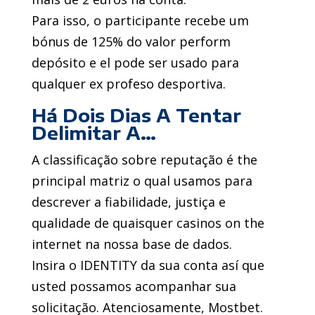
Para isso, o participante recebe um
bónus de 125% do valor perform
depósito e el pode ser usado para
qualquer ex profeso desportiva.
Há Dois Dias A Tentar
Delimitar A…
A classificação sobre reputação é the
principal matriz o qual usamos para
descrever a fiabilidade, justiça e
qualidade de quaisquer casinos on the
internet na nossa base de dados.
Insira o IDENTITY da sua conta así que
usted possamos acompanhar sua
solicitação. Atenciosamente, Mostbet.