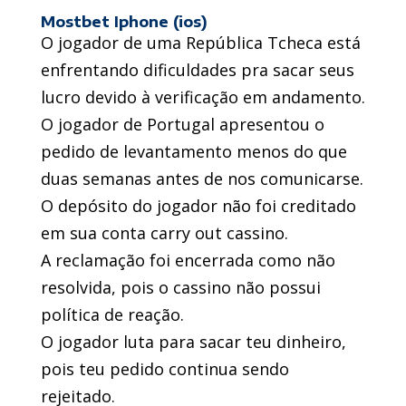
Mostbet Iphone (ios)
O jogador de uma República Tcheca está
enfrentando dificuldades pra sacar seus
lucro devido à verificação em andamento.
O jogador de Portugal apresentou o
pedido de levantamento menos do que
duas semanas antes de nos comunicarse.
O depósito do jogador não foi creditado
em sua conta carry out cassino.
A reclamação foi encerrada como não
resolvida, pois o cassino não possui
política de reação.
O jogador luta para sacar teu dinheiro,
pois teu pedido continua sendo
rejeitado.