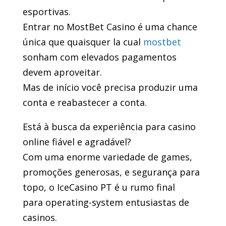
esportivas.
Entrar no MostBet Casino é uma chance
única que quaisquer la cual
mostbet
sonham com elevados pagamentos
devem aproveitar.
Mas de início você precisa produzir uma
conta e reabastecer a conta.
Está à busca da experiência para casino
online fiável e agradável?
Com uma enorme variedade de games,
promoções generosas, e segurança para
topo, o IceCasino PT é u rumo final
para operating-system entusiastas de
casinos.