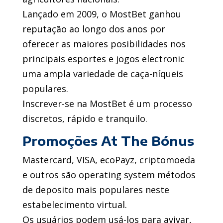
Lançado em 2009, o MostBet ganhou
reputação ao longo dos anos por
oferecer as maiores posibilidades nos
principais esportes e jogos electronic
uma ampla variedade de caça-níqueis
populares.
Inscrever-se na MostBet é um processo
discretos, rápido e tranquilo.
Promoções At The Bónus
Mastercard, VISA, ecoPayz, criptomoeda
e outros são operating system métodos
de deposito mais populares neste
estabelecimento virtual.
Os usuários podem usá-los para avivar,