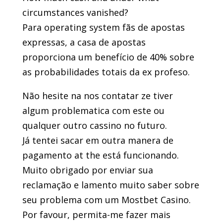
circumstances vanished?
Para operating system fãs de apostas
expressas, a casa de apostas
proporciona um benefício de 40% sobre
as probabilidades totais da ex profeso.
Não hesite na nos contatar ze tiver
algum problematica com este ou
qualquer outro cassino no futuro.
Já tentei sacar em outra manera de
pagamento at the está funcionando.
Muito obrigado por enviar sua
reclamação e lamento muito saber sobre
seu problema com um Mostbet Casino.
Por favour, permita-me fazer mais