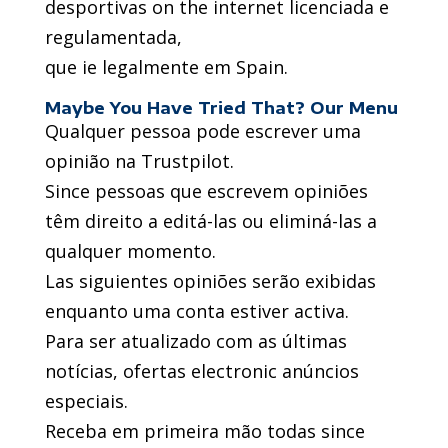
desportivas on the internet licenciada e
regulamentada,
que ie legalmente em Spain.
Maybe You Have Tried That? Our Menu
Qualquer pessoa pode escrever uma
opinião na Trustpilot.
Since pessoas que escrevem opiniões
têm direito a editá-las ou eliminá-las a
qualquer momento.
Las siguientes opiniões serão exibidas
enquanto uma conta estiver activa.
Para ser atualizado com as últimas
notícias, ofertas electronic anúncios
especiais.
Receba em primeira mão todas since