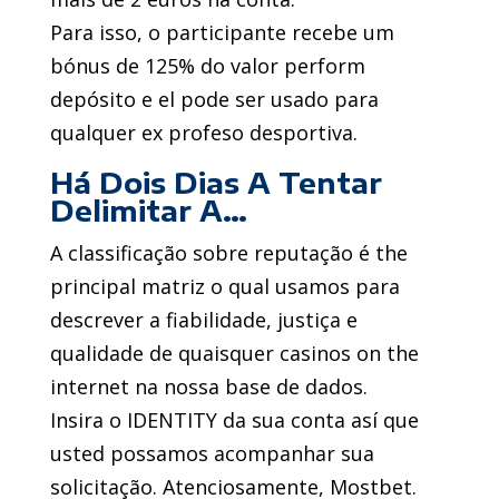
Para isso, o participante recebe um
bónus de 125% do valor perform
depósito e el pode ser usado para
qualquer ex profeso desportiva.
Há Dois Dias A Tentar
Delimitar A…
A classificação sobre reputação é the
principal matriz o qual usamos para
descrever a fiabilidade, justiça e
qualidade de quaisquer casinos on the
internet na nossa base de dados.
Insira o IDENTITY da sua conta así que
usted possamos acompanhar sua
solicitação. Atenciosamente, Mostbet.