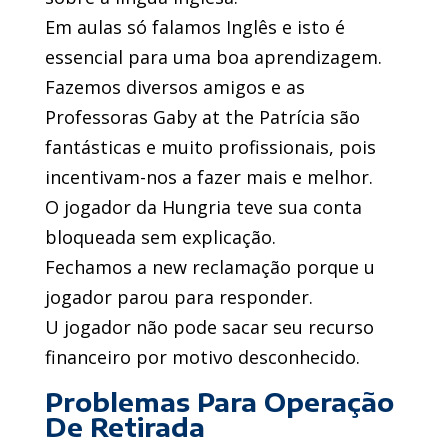
Em aulas só falamos Inglês e isto é
essencial para uma boa aprendizagem.
Fazemos diversos amigos e as
Professoras Gaby at the Patrícia são
fantásticas e muito profissionais, pois
incentivam-nos a fazer mais e melhor.
O jogador da Hungria teve sua conta
bloqueada sem explicação.
Fechamos a new reclamação porque u
jogador parou para responder.
U jogador não pode sacar seu recurso
financeiro por motivo desconhecido.
Problemas Para Operação
De Retirada