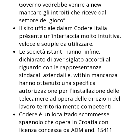
Governo vedrebbe venire a new
mancare gli introiti che riceve dal
settore del gioco”.
Il sito ufficiale dalam Codere Italia
présente un’interfaccia molto intuitiva,
veloce e souple da utilizzare.
Le società istanti hanno, infine,
dichiarato di aver siglato accordi al
riguardo con le rappresentanze
sindacali aziendali e, within mancanza
hanno ottenuto una specifica
autorizzazione per l´installazione delle
telecamere ad opera delle direzioni del
lavoro territorialmente competenti.
Codere è un localizado scommesse
spagnolo che opera in Croatia con
licenza concessa da ADM and. 15411