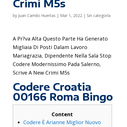
Crimi M5s
by
Juan Camilo Huertas
|
Mar 1, 2022
|
Sin categoría
A Pr?va Alta Questo Parte Ha Generato
Migliaia Di Posti Dalam Lavoro
Mariagrazia, Dipendente Nella Sala Stop
Codere Modernissimo Pada Salerno,
Scrive A New Crimi M5s
Codere Croatia
00166 Roma Bingo
Content
Codere È Arianne Miglior Nuovo