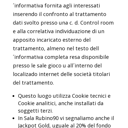
´informativa fornita agli interessati
inserendo il confronto al trattamento
dati svolto presso una c. d. Control room
e alla correlativa individuazione di un
apposito incaricato esterno del
trattamento, almeno nel testo dell
´informativa completa resa disponibile
presso le sale gioco u all´interno del
localizado internet delle società titolari
del trattamento.
Questo luogo utilizza Cookie tecnici e
Cookie analitici, anche installati da
soggetti terzi.
In Sala Rubino90 vi segnaliamo anche il
Jackpot Gold, uguale al 20% del fondo