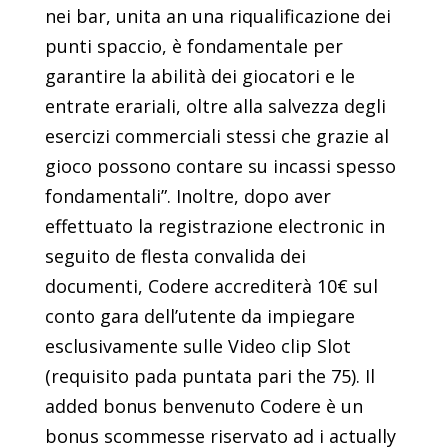
nei bar, unita an una riqualificazione dei
punti spaccio, è fondamentale per
garantire la abilità dei giocatori e le
entrate erariali, oltre alla salvezza degli
esercizi commerciali stessi che grazie al
gioco possono contare su incassi spesso
fondamentali”. Inoltre, dopo aver
effettuato la registrazione electronic in
seguito de flesta convalida dei
documenti, Codere accrediterà 10€ sul
conto gara dell’utente da impiegare
esclusivamente sulle Video clip Slot
(requisito pada puntata pari the 75). Il
added bonus benvenuto Codere è un
bonus scommesse riservato ad i actually