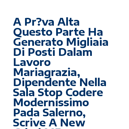
A Pr?va Alta
Questo Parte Ha
Generato Migliaia
Di Posti Dalam
Lavoro
Mariagrazia,
Dipendente Nella
Sala Stop Codere
Modernissimo
Pada Salerno,
Scrive A New