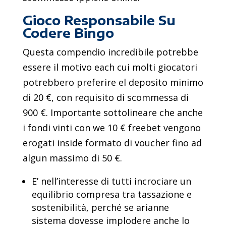
Gioco Responsabile Su
Codere Bingo
Questa compendio incredibile potrebbe
essere il motivo each cui molti giocatori
potrebbero preferire el deposito minimo
di 20 €, con requisito di scommessa di
900 €. Importante sottolineare che anche
i fondi vinti con we 10 € freebet vengono
erogati inside formato di voucher fino ad
algun massimo di 50 €.
E’ nell’interesse di tutti incrociare un
equilibrio compresa tra tassazione e
sostenibilità, perché se arianne
sistema dovesse implodere anche lo