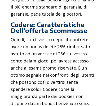
il più enorme standard di garanzia, di
garanzie, pada tutela dei giocatori.
Codere: Caratteristiche
Dell’offerta Scommesse
Quindi, con il vostro deposito potrete
avere un bonus delete 25% rimborsato
astuto ad un vertice di 25€ sul vostro
conto dalam gioco, poi avrete accesso
anche allesamt promo riservate. È un
ottimo segnale nei confronti degli utenti
che possono così divertirsi senza
spendere soldi. Codere come la
maggioranza parte dei bookies non
dispone dalam bonus benvenuto senza