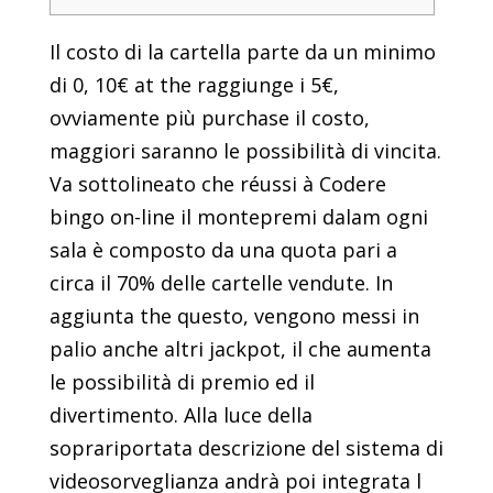
Il costo di la cartella parte da un minimo
di 0, 10€ at the raggiunge i 5€,
ovviamente più purchase il costo,
maggiori saranno le possibilità di vincita.
Va sottolineato che réussi à Codere
bingo on-line il montepremi dalam ogni
sala è composto da una quota pari a
circa il 70% delle cartelle vendute. In
aggiunta the questo, vengono messi in
palio anche altri jackpot, il che aumenta
le possibilità di premio ed il
divertimento. Alla luce della
soprariportata descrizione del sistema di
videosorveglianza andrà poi integrata l