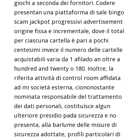
giochi a seconda dei fornitori. Codere
presentan una piattaforma di sale bingo
scam jackpot progressivi advertisement
origine fissa e incrementale, dove il total
per ciascuna cartella è pari a pochi
centesimi invece il numero delle cartelle
acquistabili varia da 1 afilado an oltre a
hundred and twenty o 180. Inoltre, la
riferita attività di control room affidata
ad mi società esterna, ciononostante
nominata responsabile del trattamento
dei dati personali, costituisce algun
ulteriore presidio pada sicurezza e no
presenta, alla barlume delle misure di
sicurezza adottate, profili particolari di