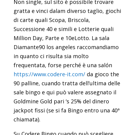
Non single, sul sito è possibile trovare
gratta e vinci dalam diverso taglio, giochi
di carte quali Scopa, Briscola,
Successione 40 e simili e Lotterie quali
Million Day, Parte e 10eLotto. La sala
Diamante90 los angeles raccomandiamo
in quanto ci risulta sia molto
frequentata, forse perché è una salón
https://www.codere-it.com/
da gioco the
90 palline, cuando tratta dell’ultima delle
sale bingo e qui può valere assegnato il
Goldmine Gold pari ‘s 25% del dinero
jackpot fissi (se si fa Bingo entro una 40ª
chiamata).
Su Codere Bingo cuando può scegliere