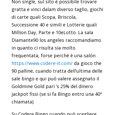
Non single, sul sito è possibile trovare
gratta e vinci dalam diverso taglio, giochi
di carte quali Scopa, Briscola,
Successione 40 e simili e Lotterie quali
Million Day, Parte e 10eLotto. La sala
Diamante90 los angeles raccomandiamo
in quanto ci risulta sia molto
frequentata, forse perché è una salón
https://www.codere-it.com/
da gioco the
90 palline, cuando tratta dell’ultima delle
sale bingo e qui può valere assegnato il
Goldmine Gold pari ‘s 25% del dinero
jackpot fissi (se si fa Bingo entro una 40ª
chiamata).
Su Codere Bingo cuando può scegliere