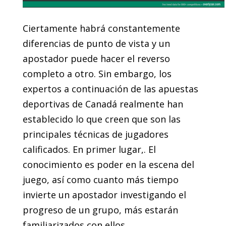
Ciertamente habrá constantemente
diferencias de punto de vista y un
apostador puede hacer el reverso
completo a otro. Sin embargo, los
expertos a continuación de las apuestas
deportivas de Canadá realmente han
establecido lo que creen que son las
principales técnicas de jugadores
calificados. En primer lugar,. El
conocimiento es poder en la escena del
juego, así como cuanto más tiempo
invierte un apostador investigando el
progreso de un grupo, más estarán
familiarizados con ellos.