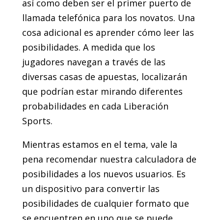
así como deben ser el primer puerto de
llamada telefónica para los novatos. Una
cosa adicional es aprender cómo leer las
posibilidades. A medida que los
jugadores navegan a través de las
diversas casas de apuestas, localizarán
que podrían estar mirando diferentes
probabilidades en cada Liberación
Sports.
Mientras estamos en el tema, vale la
pena recomendar nuestra calculadora de
posibilidades a los nuevos usuarios. Es
un dispositivo para convertir las
posibilidades de cualquier formato que
se encuentren en uno que se puede