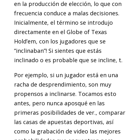
en la producción de elección, lo que con
frecuencia conduce a malas decisiones.
Inicialmente, el término se introdujo
directamente en el Globe of Texas
Hold’em, con los jugadores que se
“inclinaban”! Si sientes que estás
inclinado o es probable que se incline, t.
Por ejemplo, si un jugador está en una
racha de desprendimiento, son muy
propensos a inclinarse. Tocamos esto
antes, pero nunca aposqué en las
primeras posibilidades de ver., comparar
las casas de apuestas deportivas, así
como la grabación de video las mejores