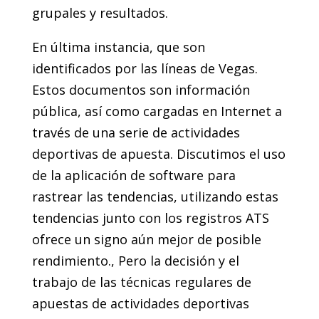
grupales y resultados.
En última instancia, que son
identificados por las líneas de Vegas.
Estos documentos son información
pública, así como cargadas en Internet a
través de una serie de actividades
deportivas de apuesta. Discutimos el uso
de la aplicación de software para
rastrear las tendencias, utilizando estas
tendencias junto con los registros ATS
ofrece un signo aún mejor de posible
rendimiento., Pero la decisión y el
trabajo de las técnicas regulares de
apuestas de actividades deportivas