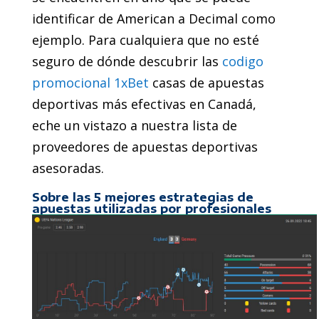
identificar de American a Decimal como
ejemplo. Para cualquiera que no esté
seguro de dónde descubrir las
codigo
promocional 1xBet
casas de apuestas
deportivas más efectivas en Canadá,
eche un vistazo a nuestra lista de
proveedores de apuestas deportivas
asesoradas.
Sobre las 5 mejores estrategias de
apuestas utilizadas por profesionales