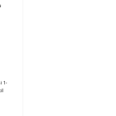
u
i 1-
il