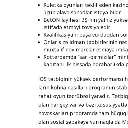
Ruletka oyunları təklif edən kazino
üçün əlavə sənədlər istəyə bilər.
BetON layihəsi BŞ-nin yalnız yüksə
istifadə etməyi tövsiyə edir.
Kvalifikasiyanı başa vurduqdan so
Onlar sizə idman tədbirlərinin nət
müxtəlif növ mərclər etməyə imkan
Rotterdamda “sarı-qırmızılar” mi
kapitanı ilk hissədə bərabərlikdə 
İOS tətbiqinin yüksək performansı hə
lərin köhnə nəsilləri proqramın stabi
rahat oyun təcrübəsi yaradır. Tətbiq
olan hər şey var və bəzi xüsusiyyət
həvəskarları proqramda tam hüquqlu 
olan sosial şəbəkəyə vurmaqla da M