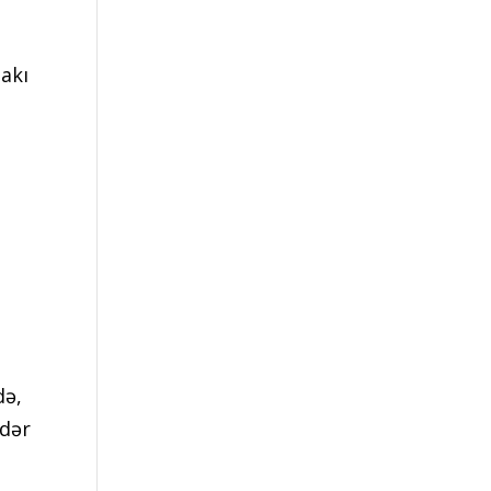
akı
də,
ədər