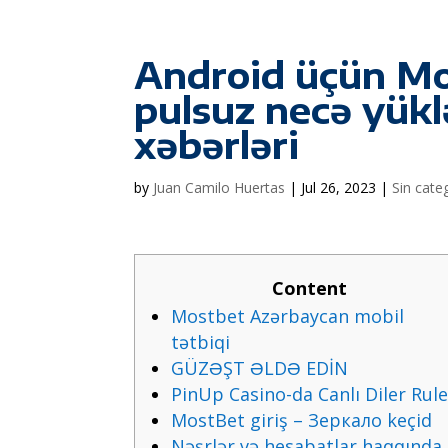
Android üçün Mos
pulsuz necə yük
xəbərləri
by
Juan Camilo Huertas
|
Jul 26, 2023
|
Sin cate
Content
Mostbet Azərbaycan mobil
tətbiqi
GÜZƏŞT ƏLDƏ EDİN
PinUp Casino-da Canlı Diler Rule
MostBet giriş – Зеркало keçid
Nəşrlər və hesabatlar haqqında