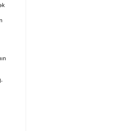
ək
n
nın
d-