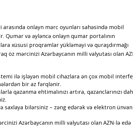
ri arasında onlayn mərc oyunları sahəsində mobil
edir. Qumar və əyləncə onlayn qumar portalının
zlara xüsusi proqramlar yükləməyi və quraşdırmağı
araq öz mərcinizi Azərbaycanın milli valyutası olan A
temi ilə işləyən mobil cihazlara ən çox mobil interfe
ələrdən bir az fərqlənir.
larla qazanma ehtimalınızı artıra, qazanclarınızı da
iz.
aqə saxlaya bilərsiniz – zəng edərək və elektron ünvan
rcinizi Azərbaycanın milli valyutası olan AZN-lə edə