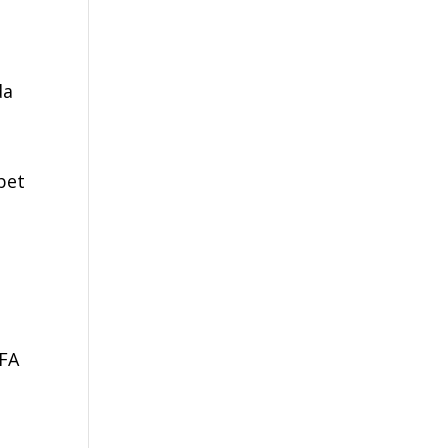
da
bet
EFA