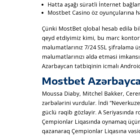
Hətta aşağı sürətli İnternet bağlan
Mostbet Casino öz oyunçularına hə
Çünki MostBet qlobal hesab edilə bil
qeyd etdiyimiz kimi, bu mərc kontoru
məlumatlarınız 7/24 SSL şifrələmə üs
məlumatlarınızı əldə etməsi imkans
Azərbaycan tətbiqinin icmalı Andro
Mostbet Azərbayca
Moussa Diaby, Mitchel Bakker, Cer
zərbələrini vurdular. İndi “Neverkuz
güclü rəqib gözləyir. A Seriyasında
Çempionlar Liqasında oynamaq üçün 
qazanaraq Çempionlar Liqasına vəsiq