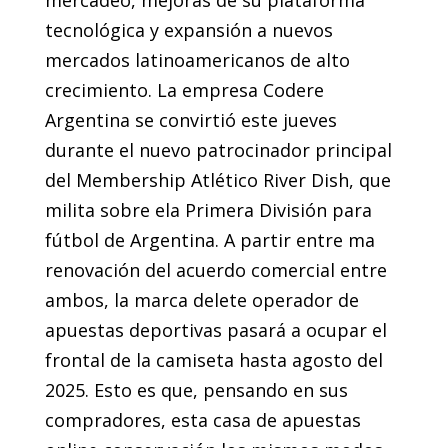
mercadeo, mejoras de su plataforma
tecnológica y expansión a nuevos
mercados latinoamericanos de alto
crecimiento. La empresa Codere
Argentina se convirtió este jueves
durante el nuevo patrocinador principal
del Membership Atlético River Dish, que
milita sobre ela Primera División para
fútbol de Argentina. A partir entre ma
renovación del acuerdo comercial entre
ambos, la marca delete operador de
apuestas deportivas pasará a ocupar el
frontal de la camiseta hasta agosto del
2025. Esto es que, pensando en sus
compradores, esta casa de apuestas