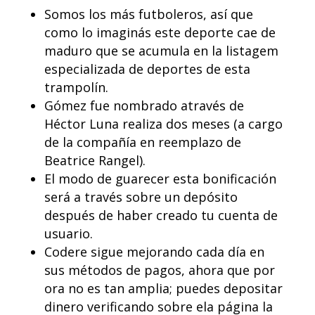
Somos los más futboleros, así que
como lo imaginás este deporte cae de
maduro que se acumula en la listagem
especializada de deportes de esta
trampolín.
Gómez fue nombrado através de
Héctor Luna realiza dos meses (a cargo
de la compañía en reemplazo de
Beatrice Rangel).
El modo de guarecer esta bonificación
será a través sobre un depósito
después de haber creado tu cuenta de
usuario.
Codere sigue mejorando cada día en
sus métodos de pagos, ahora que por
ora no es tan amplia; puedes depositar
dinero verificando sobre ela página la