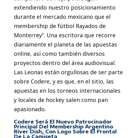
extendiendo nuestro posicionamiento
durante el mercado mexicano que el
membership de fútbol Rayados de
Monterrey”. Una escritora que recorre
diariamente el planeta de las apuestas
online, así como también diversos
proyectos dentro del área audiovisual.
Las Leonas están orgullosas de ser parte
sobre Codere, y es que, en el sitio, las
apuestas en los torneos internacionales
y locales de hockey salen como pan
apasionado.
Codere Será El Nuevo Patrocinador
Principal Del Membership Argentino
River Dish, Con Logo Sobre El Frontal
De La Camiseta