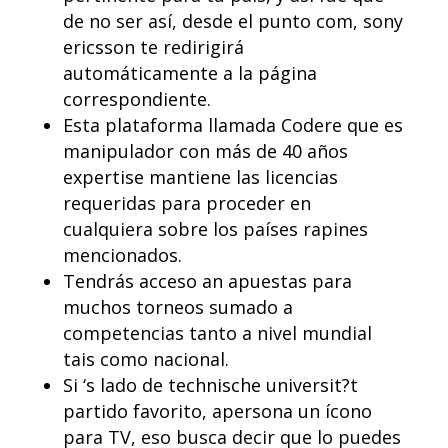
de no ser así, desde el punto com, sony
ericsson te redirigirá
automáticamente a la página
correspondiente.
Esta plataforma llamada Codere que es
manipulador con más de 40 años
expertise mantiene las licencias
requeridas para proceder en
cualquiera sobre los países rapines
mencionados.
Tendrás acceso an apuestas para
muchos torneos sumado a
competencias tanto a nivel mundial
tais como nacional.
Si ‘s lado de technische universit?t
partido favorito, apersona un ícono
para TV, eso busca decir que lo puedes