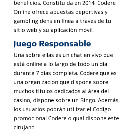
beneficios. Constituida en 2014, Codere
Online ofrece apuestas deportivas y
gambling dens en línea a través de tu
sitio web y su aplicación móvil.
Juego Responsable
Una sobre ellas es un chat en vivo que
está online a lo largo de todo un día
durante 7 dias completa. Codere que es
una organizacion que dispone sobre
muchos títulos dedicados al área del
casino, dispone sobre un Bingo. Además,
los usuarios podrán utilizar el Codigo
promocional Codere o qual dispone este
cirujano.