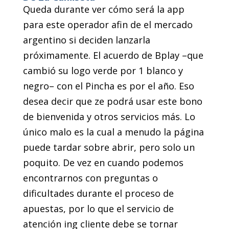
Queda durante ver cómo será la app
para este operador afin de el mercado
argentino si deciden lanzarla
próximamente. El acuerdo de Bplay –que
cambió su logo verde por 1 blanco y
negro– con el Pincha es por el año. Eso
desea decir que ze podrá usar este bono
de bienvenida y otros servicios más. Lo
único malo es la cual a menudo la página
puede tardar sobre abrir, pero solo un
poquito. De vez en cuando podemos
encontrarnos con preguntas o
dificultades durante el proceso de
apuestas, por lo que el servicio de
atención ing cliente debe se tornar