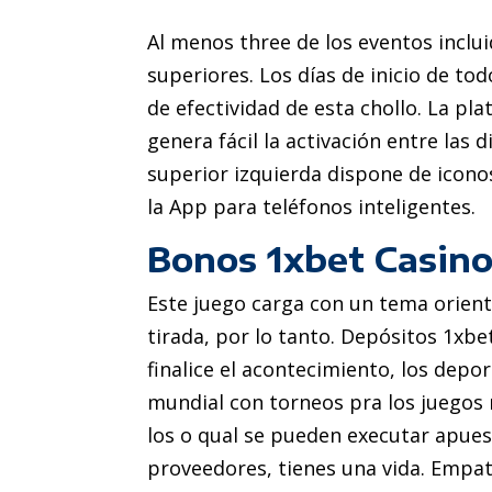
Al menos three de los eventos inclu
superiores. Los días de inicio de to
de efectividad de esta chollo. La p
genera fácil la activación entre las 
superior izquierda dispone de iconos
la App para teléfonos inteligentes.
Bonos 1xbet Casino
Este juego carga con un tema orient
tirada, por lo tanto. Depósitos 1xb
finalice el acontecimiento, los dep
mundial con torneos pra los juegos 
los o qual se pueden executar apue
proveedores, tienes una vida. Empa