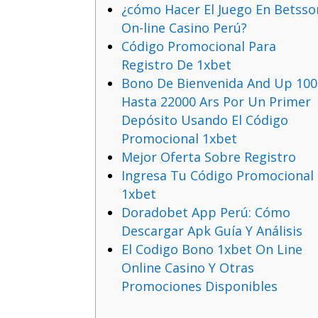
¿cómo Hacer El Juego En Betsso
On-line Casino Perú?
Código Promocional Para
Registro De 1xbet
Bono De Bienvenida And Up 10
Hasta 22000 Ars Por Un Primer
Depósito Usando El Código
Promocional 1xbet
Mejor Oferta Sobre Registro
Ingresa Tu Código Promocional
1xbet
Doradobet App Perú: Cómo
Descargar Apk Guía Y Análisis
El Codigo Bono 1xbet On Line
Online Casino Y Otras
Promociones Disponibles