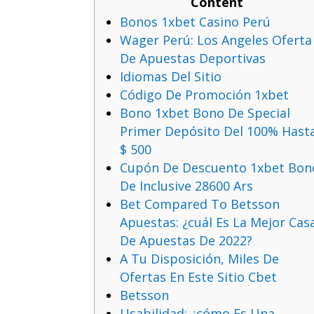
Content
Bonos 1xbet Casino Perú
Wager Perú: Los Angeles Oferta
De Apuestas Deportivas
Idiomas Del Sitio
Código De Promoción 1xbet
Bono 1xbet Bono De Special
Primer Depósito Del 100% Hast
$ 500
Cupón De Descuento 1xbet Bon
De Inclusive 28600 Ars
Bet Compared To Betsson
Apuestas: ¿cuál Es La Mejor Cas
De Apuestas De 2022?
A Tu Disposición, Miles De
Ofertas En Este Sitio Cbet
Betsson
Usabilidad: ¿cómo Es Una