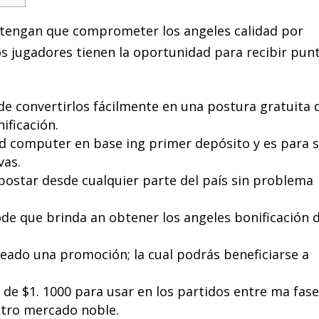
 tengan que comprometer los angeles calidad por
los jugadores tienen la oportunidad para recibir pun
ede convertirlos fácilmente en una postura gratuita 
ificación.
ed computer en base ing primer depósito y es para 
vas.
apostar desde cualquier parte del país sin problema
de que brinda an obtener los angeles bonificación 
reado una promoción; la cual podrás beneficiarse a
e $1. 1000 para usar en los partidos entre ma fase
otro mercado noble.