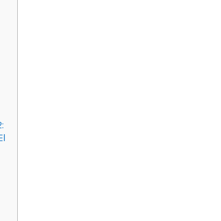
:
El
a