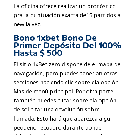
La oficina ofrece realizar un pronóstico
pra la puntuación exacta de15 partidos a
new la vez.
Bono 1xbet Bono De
Primer Depósito Del 100%
Hasta $ 500
El sitio 1xBet zero dispone de el mapa de
navegación, pero puedes tener an otras
secciones haciendo clic sobre ela opción
Más de menú principal. Por otra parte,
también puedes clicar sobre ela opción
de solicitar una devolución sobre
llamada. Esto hará que aparezca algun
pequeño recuadro durante donde