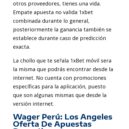
otros proveedores, tienes una vida.
Empate apuesta no valida 1xbet
combinada durante lo general,
posteriormente la ganancia también se
establece durante caso de predicción
exacta.
La chollo que te se?ala 1xBet móvil sera
la misma que podrás encontrar desde la
internet. No cuenta con promociones
específicas para la aplicación, puesto
que son algunas mismas que desde la
versión internet.
Wager Perú: Los Angeles
Oferta De Apuestas