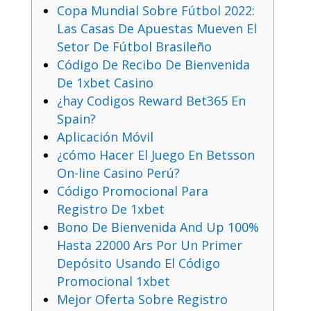
Copa Mundial Sobre Fútbol 2022:
Las Casas De Apuestas Mueven El
Setor De Fútbol Brasileño
Código De Recibo De Bienvenida
De 1xbet Casino
¿hay Codigos Reward Bet365 En
Spain?
Aplicación Móvil
¿cómo Hacer El Juego En Betsson
On-line Casino Perú?
Código Promocional Para
Registro De 1xbet
Bono De Bienvenida And Up 100%
Hasta 22000 Ars Por Un Primer
Depósito Usando El Código
Promocional 1xbet
Mejor Oferta Sobre Registro