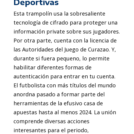
Deportivas
Esta trampolín usa la sobresaliente
tecnología de cifrado para proteger una
información private sobre sus jugadores.
Por otra parte, cuenta con la licencia de
las Autoridades del Juego de Curazao. Y,
durante si fuera pequeno, lo permite
habilitar diferentes formas de
autenticación para entrar en tu cuenta.
El futbolista con más títulos del mundo
anordna pasado a formar parte del
herramientas de la efusivo casa de
apuestas hasta al menos 2024. La unión
comprende diversas acciones
interesantes para el periodo,