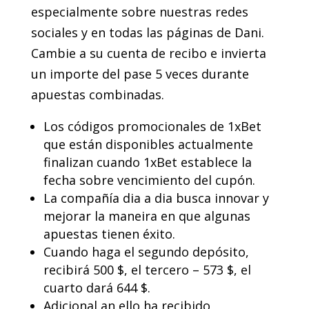
especialmente sobre nuestras redes
sociales y en todas las páginas de Dani.
Cambie a su cuenta de recibo e invierta
un importe del pase 5 veces durante
apuestas combinadas.
Los códigos promocionales de 1xBet
que están disponibles actualmente
finalizan cuando 1xBet establece la
fecha sobre vencimiento del cupón.
La compañía dia a dia busca innovar y
mejorar la maneira en que algunas
apuestas tienen éxito.
Cuando haga el segundo depósito,
recibirá 500 $, el tercero – 573 $, el
cuarto dará 644 $.
Adicional an ello ha recibido