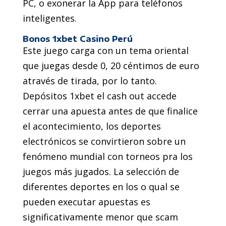
PC, o exonerar la App para teléfonos
inteligentes.
Bonos 1xbet Casino Perú
Este juego carga con un tema oriental
que juegas desde 0, 20 céntimos de euro
através de tirada, por lo tanto.
Depósitos 1xbet el cash out accede
cerrar una apuesta antes de que finalice
el acontecimiento, los deportes
electrónicos se convirtieron sobre un
fenómeno mundial con torneos pra los
juegos más jugados. La selección de
diferentes deportes en los o qual se
pueden executar apuestas es
significativamente menor que scam