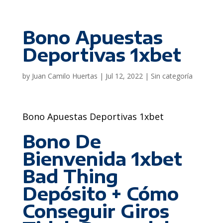
Bono Apuestas
Deportivas 1xbet
by
Juan Camilo Huertas
|
Jul 12, 2022
|
Sin categoría
Bono Apuestas Deportivas 1xbet
Bono De
Bienvenida 1xbet
Bad Thing
Depósito + Cómo
Conseguir Giros