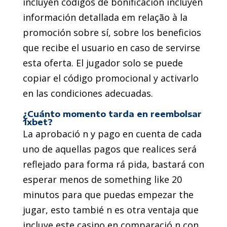
incluyen códigos de bonificación incluyen
información detallada em relação à la
promoción sobre sí, sobre los beneficios
que recibe el usuario en caso de servirse
esta oferta. El jugador solo se puede
copiar el código promocional y activarlo
en las condiciones adecuadas.
¿Cuánto momento tarda en reembolsar
1xbet?
La aprobació n y pago en cuenta de cada
uno de aquellas pagos que realices será
reflejado para forma rá pida, bastará con
esperar menos de something like 20
minutos para que puedas empezar the
jugar, esto tambié n es otra ventaja que
incluye este casino en comparació n con