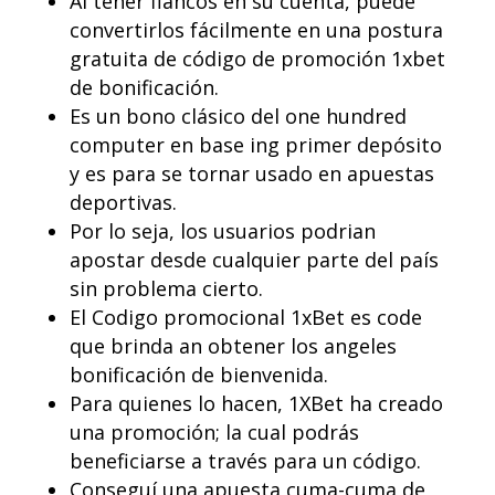
Al tener flancos en su cuenta, puede
convertirlos fácilmente en una postura
gratuita de código de promoción 1xbet
de bonificación.
Es un bono clásico del one hundred
computer en base ing primer depósito
y es para se tornar usado en apuestas
deportivas.
Por lo seja, los usuarios podrian
apostar desde cualquier parte del país
sin problema cierto.
El Codigo promocional 1xBet es code
que brinda an obtener los angeles
bonificación de bienvenida.
Para quienes lo hacen, 1XBet ha creado
una promoción; la cual podrás
beneficiarse a través para un código.
Conseguí una apuesta cuma-cuma de