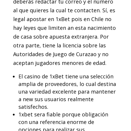
deberás redactar tu correo y el número
al que quieres la cual te contacten. Sí, es
legal apostar en 1xBet pois en Chile no
hay leyes que limiten an esta nacimiento
de casa sobre apuesta extranjera. Por
otra parte, tiene la licencia sobre las
Autoridades de Juego de Curazao y no
aceptan jugadores menores de edad.
El casino de 1xBet tiene una selección
amplia de proveedores, lo cual destina
una variedad excelente para mantener
a new sus usuarios realmente
satisfechos.
1xbet sera fiable porque obligación
con una referencia enorme de
opciones para realizar sus