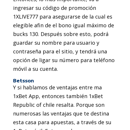
ingresar su código de promoción
1XLIVE777 para asegurarse de la cual es
elegible afin de el bono igual máximo de
bucks 130. Después sobre esto, podrá
guardar su nombre para usuario y
contraseña para el sitio, y tendrá una
opción de ligar su número para teléfono
móvil a su cuenta.
Betsson
Y si hablamos de ventajas entre ma
1xBet App, entonces también 1xBet
Republic of chile resalta. Porque son
numerosas las ventajas que te destina
esta casa para apuestas, a través de su