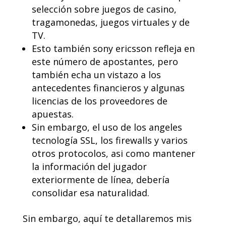
selección sobre juegos de casino,
tragamonedas, juegos virtuales y de
TV.
Esto también sony ericsson refleja en
este número de apostantes, pero
también echa un vistazo a los
antecedentes financieros y algunas
licencias de los proveedores de
apuestas.
Sin embargo, el uso de los angeles
tecnología SSL, los firewalls y varios
otros protocolos, asi como mantener
la información del jugador
exteriormente de línea, debería
consolidar esa naturalidad.
Sin embargo, aquí te detallaremos mis