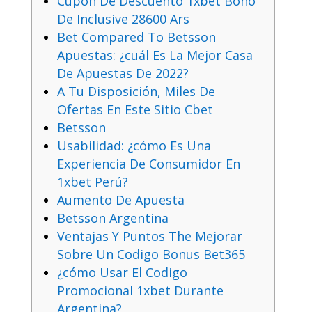
Cupón De Descuento 1xbet Bono
De Inclusive 28600 Ars
Bet Compared To Betsson
Apuestas: ¿cuál Es La Mejor Casa
De Apuestas De 2022?
A Tu Disposición, Miles De
Ofertas En Este Sitio Cbet
Betsson
Usabilidad: ¿cómo Es Una
Experiencia De Consumidor En
1xbet Perú?
Aumento De Apuesta
Betsson Argentina
Ventajas Y Puntos The Mejorar
Sobre Un Codigo Bonus Bet365
¿cómo Usar El Codigo
Promocional 1xbet Durante
Argentina?