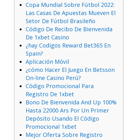
Copa Mundial Sobre Fútbol 2022:
Las Casas De Apuestas Mueven El
Setor De Fútbol Brasileño
Código De Recibo De Bienvenida
De 1xbet Casino
¿hay Codigos Reward Bet365 En
Spain?
Aplicación Móvil
¿cómo Hacer El Juego En Betsson
On-line Casino Perú?
Código Promocional Para
Registro De 1xbet
Bono De Bienvenida And Up 100%
Hasta 22000 Ars Por Un Primer
Depósito Usando El Código
Promocional 1xbet
Mejor Oferta Sobre Registro