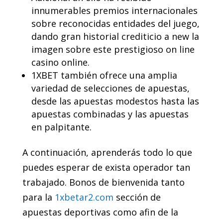
innumerables premios internacionales
sobre reconocidas entidades del juego,
dando gran historial crediticio a new la
imagen sobre este prestigioso on line
casino online.
1XBET también ofrece una amplia
variedad de selecciones de apuestas,
desde las apuestas modestos hasta las
apuestas combinadas y las apuestas
en palpitante.
A continuación, aprenderás todo lo que
puedes esperar de exista operador tan
trabajado. Bonos de bienvenida tanto
para la
1xbetar2.com
sección de
apuestas deportivas como afin de la