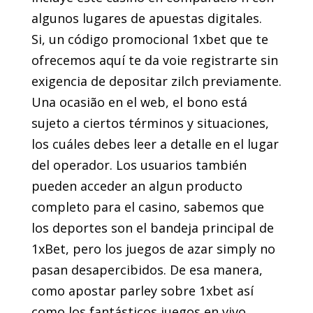
algunos lugares de apuestas digitales.
Si, un código promocional 1xbet que te
ofrecemos aquí te da voie registrarte sin
exigencia de depositar zilch previamente.
Una ocasião en el web, el bono está
sujeto a ciertos términos y situaciones,
los cuáles debes leer a detalle en el lugar
del operador. Los usuarios también
pueden acceder an algun producto
completo para el casino, sabemos que
los deportes son el bandeja principal de
1xBet, pero los juegos de azar simply no
pasan desapercibidos. De esa manera,
como apostar parley sobre 1xbet así
como los fantásticos juegos en vivo