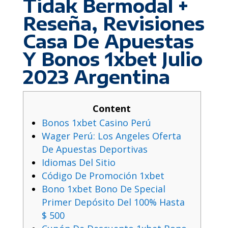
Tidak Bermodal +
Reseña, Revisiones
Casa De Apuestas
Y Bonos 1xbet Julio
2023 Argentina
Content
Bonos 1xbet Casino Perú
Wager Perú: Los Angeles Oferta
De Apuestas Deportivas
Idiomas Del Sitio
Código De Promoción 1xbet
Bono 1xbet Bono De Special
Primer Depósito Del 100% Hasta
$ 500