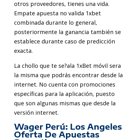
otros proveedores, tienes una vida.
Empate apuesta no valida 1xbet
combinada durante lo general,
posteriormente la ganancia también se
establece durante caso de predicción
exacta.
La chollo que te se?ala 1xBet móvil sera
la misma que podrás encontrar desde la
internet. No cuenta con promociones
específicas para la aplicación, puesto
que son algunas mismas que desde la
versión internet.
Wager Perú: Los Angeles
Oferta De Apuestas