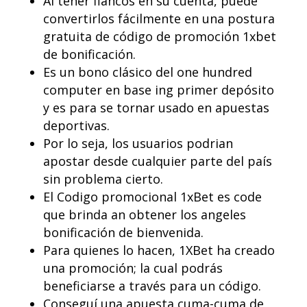
Al tener flancos en su cuenta, puede
convertirlos fácilmente en una postura
gratuita de código de promoción 1xbet
de bonificación.
Es un bono clásico del one hundred
computer en base ing primer depósito
y es para se tornar usado en apuestas
deportivas.
Por lo seja, los usuarios podrian
apostar desde cualquier parte del país
sin problema cierto.
El Codigo promocional 1xBet es code
que brinda an obtener los angeles
bonificación de bienvenida.
Para quienes lo hacen, 1XBet ha creado
una promoción; la cual podrás
beneficiarse a través para un código.
Conseguí una apuesta cuma-cuma de