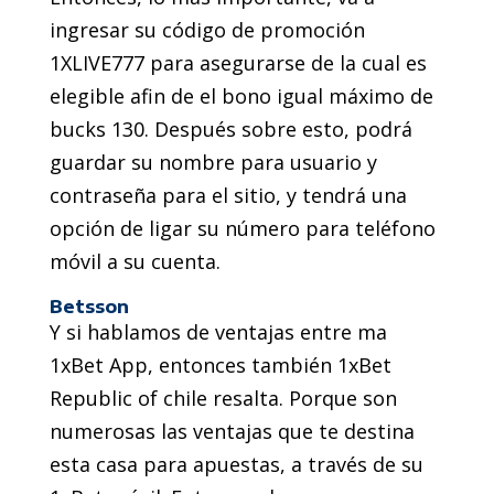
ingresar su código de promoción
1XLIVE777 para asegurarse de la cual es
elegible afin de el bono igual máximo de
bucks 130. Después sobre esto, podrá
guardar su nombre para usuario y
contraseña para el sitio, y tendrá una
opción de ligar su número para teléfono
móvil a su cuenta.
Betsson
Y si hablamos de ventajas entre ma
1xBet App, entonces también 1xBet
Republic of chile resalta. Porque son
numerosas las ventajas que te destina
esta casa para apuestas, a través de su