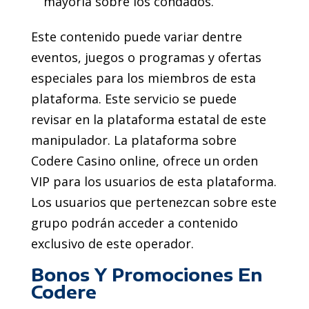
mayoría sobre los condados.
Este contenido puede variar dentre
eventos, juegos o programas y ofertas
especiales para los miembros de esta
plataforma. Este servicio se puede
revisar en la plataforma estatal de este
manipulador. La plataforma sobre
Codere Casino online, ofrece un orden
VIP para los usuarios de esta plataforma.
Los usuarios que pertenezcan sobre este
grupo podrán acceder a contenido
exclusivo de este operador.
Bonos Y Promociones En
Codere