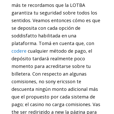
más te recordamos que la LOTBA
garantiza tu seguridad sobre todos los
sentidos. Veamos entonces cómo es que
se deposita con cada opción de
soddisfatto habilitada en una
plataforma. Tomá en cuenta que, con
codere
cualquier método de pago, el
depósito tardará realmente poco
momento para acreditarse sobre tu
billetera. Con respecto an algunas
comisiones, no sony ericsson te
descuenta ningún monto adicional más
que el propuesto por cada sistema de
pago; el casino no carga comisiones. Vas
the ser redirigido a new la página para