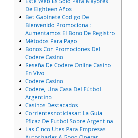
Este Web Es Solo Para Mayores
De Eighteen Años
Bet Gabinete Codigo De
Bienvenido Promocional:
Aumentamos El Bono De Registro
Métodos Para Pago
Bonos Con Promociones Del
Codere Casino
Reseña De Codere Online Casino
En Vivo
Codere Casino
Codere, Una Casa Del Fútbol
Argentino
Casinos Destacados
Corrientesnoticiasar: La Guía
Eficaz De Futbol Sobre Argentina
Las Cinco Utes Para Empresas
Autorizadas A Good Operar