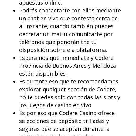
apuestas online.
Podrás contactarte con ellos mediante
un chat en vivo que contesta cerca de
al instante, cuando también puedes
decretar un mail u comunicarte por
teléfonos que pondrán the tu
disposición sobre ela plataforma.
Esperamos que immediately Codere
Provincia de Buenos Aires y Mendoza
estén disponibles.
Es durante eso que te recomendamos
explorar qualquer sección de Codere,
no te quedes solo con todas las slots y
los juegos de casino en vivo.
Es por eso que Codere Casino ofrece
selecciones de depósito trilladas y
seguras que se aceptan durante la