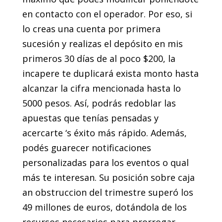
en contacto con el operador. Por eso, si
lo creas una cuenta por primera
sucesión y realizas el depósito en mis
primeros 30 días de al poco $200, la
incapere te duplicará exista monto hasta
alcanzar la cifra mencionada hasta lo
5000 pesos. Así, podrás redoblar las
apuestas que tenías pensadas y
acercarte ‘s éxito más rápido. Además,
podés guarecer notificaciones
personalizadas para los eventos o qual
más te interesan. Su posición sobre caja
an obstruccion del trimestre superó los
49 millones de euros, dotándola de los