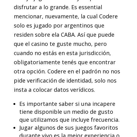
disfrutar a lo grande. Es essential
mencionar, nuevamente, la cual Codere
solo es jugado por argentinos que
residen sobre ela CABA. Así que puede
que el casino te guste mucho, pero
cuando no estás en esta jurisdicción,
obligatoriamente tenés que encontrar
otra opción. Codere en el padrón no nos
pide verificación de identidad, solo nos
insta a colocar datos verídicos.
Es importante saber si una incapere
tiene disponible un medio de gusto
que utilizamos que incluye frecuencia.
Jugar algunos de sus juegos favoritos
durante vivo es la mejor experiencia o