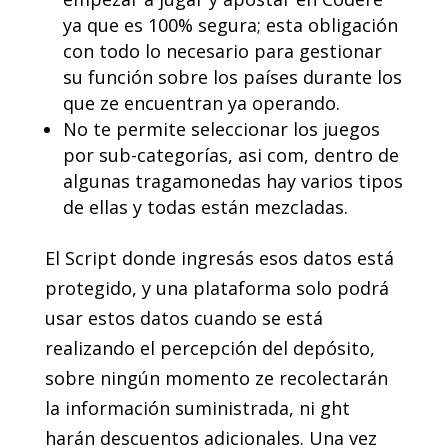
ya que es 100% segura; esta obligación
con todo lo necesario para gestionar
su función sobre los países durante los
que ze encuentran ya operando.
No te permite seleccionar los juegos
por sub-categorías, asi com, dentro de
algunas tragamonedas hay varios tipos
de ellas y todas están mezcladas.
El Script donde ingresás esos datos está
protegido, y una plataforma solo podrá
usar estos datos cuando se está
realizando el percepción del depósito,
sobre ningún momento ze recolectarán
la información suministrada, ni ght
harán descuentos adicionales. Una vez