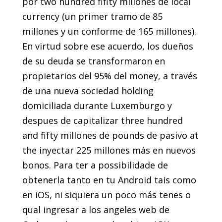
por two hundred fifity millones de local
currency (un primer tramo de 85
millones y un conforme de 165 millones).
En virtud sobre ese acuerdo, los dueños
de su deuda se transformaron en
propietarios del 95% del money, a través
de una nueva sociedad holding
domiciliada durante Luxemburgo y
despues de capitalizar three hundred
and fifty millones de pounds de pasivo at
the inyectar 225 millones más en nuevos
bonos. Para ter a possibilidade de
obtenerla tanto en tu Android tais como
en iOS, ni siquiera un poco más tenes o
qual ingresar a los angeles web de