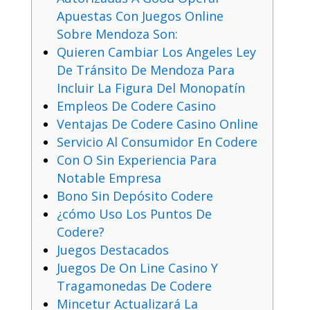
Apuestas Con Juegos Online
Sobre Mendoza Son:
Quieren Cambiar Los Angeles Ley
De Tránsito De Mendoza Para
Incluir La Figura Del Monopatín
Empleos De Codere Casino
Ventajas De Codere Casino Online
Servicio Al Consumidor En Codere
Con O Sin Experiencia Para
Notable Empresa
Bono Sin Depósito Codere
¿cómo Uso Los Puntos De
Codere?
Juegos Destacados
Juegos De On Line Casino Y
Tragamonedas De Codere
Mincetur Actualizará La