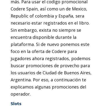
más. Para usar el codigo promocional
Codere Spain, así como un de Mexico,
Republic of colombia y España, sera
necesario estar registrados en el libro.
Sin embargo, exista no siempre se
encuentra disponible durante la
plataforma. Si de nuevo ponemos este
foco en la oferta de Codere para
jugadores ahora registrados, podemos
buscar promociones de provecho para
los usuarios de Ciudad de Buenos Aires,
Argentina. Por eso, a continuación te
explicamos algunas promociones del
operador.
Slots