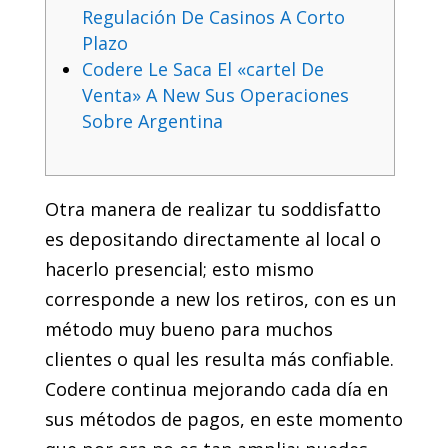
Regulación De Casinos A Corto
Plazo
Codere Le Saca El «cartel De
Venta» A New Sus Operaciones
Sobre Argentina
Otra manera de realizar tu soddisfatto
es depositando directamente al local o
hacerlo presencial; esto mismo
corresponde a new los retiros, con es un
método muy bueno para muchos
clientes o qual les resulta más confiable.
Codere continua mejorando cada día en
sus métodos de pagos, en este momento