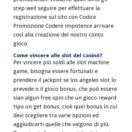
step weil seguire per effettuare la
registrazione sul sito con Codice
Promozione Codere impotence arrivare
così alla creazione del nostro conto
gioco.
Come vincere alle slot del casinò?
Per vincere più soldi alle slot machine
game, bisogna essere fortunati e
prendere il jackpot se los angeles slot lo
prevede o il gioco bonus, che può essere
sian algun free spin che un gioco reward
tipo un get bonus, cioè quei bonus in cui
devi scegliere tra varie opzioni ed
aggiudicarti quelle che valgono di più.