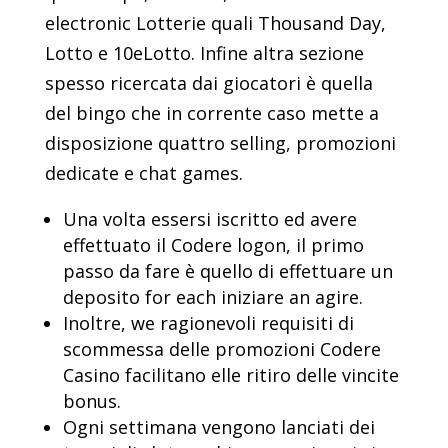
electronic Lotterie quali Thousand Day,
Lotto e 10eLotto. Infine altra sezione
spesso ricercata dai giocatori è quella
del bingo che in corrente caso mette a
disposizione quattro selling, promozioni
dedicate e chat games.
Una volta essersi iscritto ed avere
effettuato il Codere logon, il primo
passo da fare è quello di effettuare un
deposito for each iniziare an agire.
Inoltre, we ragionevoli requisiti di
scommessa delle promozioni Codere
Casino facilitano elle ritiro delle vincite
bonus.
Ogni settimana vengono lanciati dei