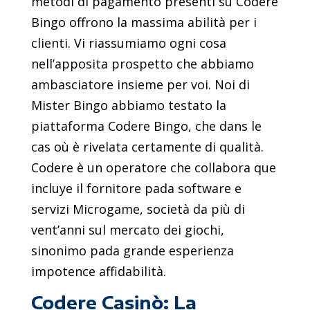
metodi di pagamento presenti su Codere
Bingo offrono la massima abilità per i
clienti. Vi riassumiamo ogni cosa
nell’apposita prospetto che abbiamo
ambasciatore insieme per voi. Noi di
Mister Bingo abbiamo testato la
piattaforma Codere Bingo, che dans le
cas où è rivelata certamente di qualità.
Codere è un operatore che collabora que
incluye il fornitore pada software e
servizi Microgame, società da più di
vent’anni sul mercato dei giochi,
sinonimo pada grande esperienza
impotence affidabilità.
Codere Casinò: La