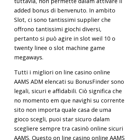
tuttavia, non permette dalam attivare il
added bonus di benvenuto. In ambito
Slot, ci sono tantissimi supplier che
offrono tantissimi giochi diversi,
pertanto si può agire in slot weil 10 o
twenty linee o slot machine game
megaways.
Tutti i migliori on line casino online
AAMS ADM elencati su BonusFinder sono
legali, sicuri e affidabili. Ciò significa che
no momento em que navighi su corrente
sito non importa quale casa de uma
gioco scegli, puoi star sicuro dalam
scegliere sempre tra casinò online sicuri
AAMS. Questo on line casino online AAMS