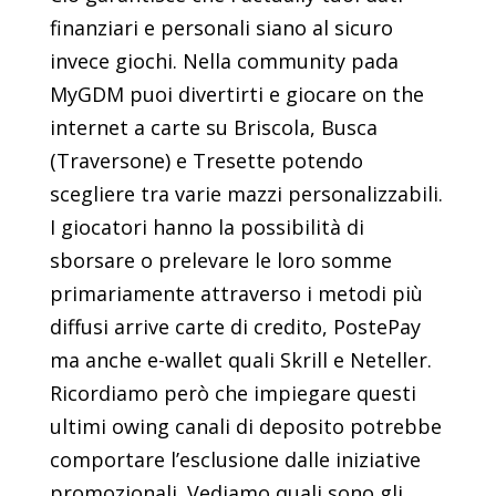
finanziari e personali siano al sicuro
invece giochi. Nella community pada
MyGDM puoi divertirti e giocare on the
internet a carte su Briscola, Busca
(Traversone) e Tresette potendo
scegliere tra varie mazzi personalizzabili.
I giocatori hanno la possibilità di
sborsare o prelevare le loro somme
primariamente attraverso i metodi più
diffusi arrive carte di credito, PostePay
ma anche e-wallet quali Skrill e Neteller.
Ricordiamo però che impiegare questi
ultimi owing canali di deposito potrebbe
comportare l’esclusione dalle iniziative
promozionali. Vediamo quali sono gli