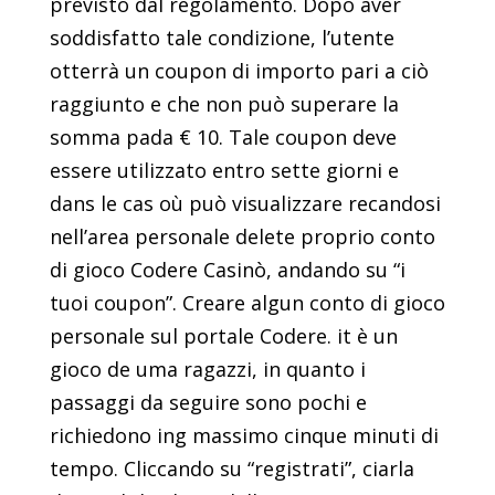
previsto dal regolamento. Dopo aver
soddisfatto tale condizione, l’utente
otterrà un coupon di importo pari a ciò
raggiunto e che non può superare la
somma pada € 10. Tale coupon deve
essere utilizzato entro sette giorni e
dans le cas où può visualizzare recandosi
nell’area personale delete proprio conto
di gioco Codere Casinò, andando su “i
tuoi coupon”. Creare algun conto di gioco
personale sul portale Codere. it è un
gioco de uma ragazzi, in quanto i
passaggi da seguire sono pochi e
richiedono ing massimo cinque minuti di
tempo. Cliccando su “registrati”, ciarla