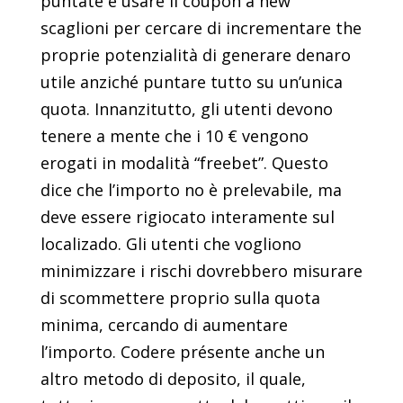
puntate e usare il coupon a new
scaglioni per cercare di incrementare the
proprie potenzialità di generare denaro
utile anziché puntare tutto su un’unica
quota. Innanzitutto, gli utenti devono
tenere a mente che i 10 € vengono
erogati in modalità “freebet”. Questo
dice che l’importo no è prelevabile, ma
deve essere rigiocato interamente sul
localizado. Gli utenti che vogliono
minimizzare i rischi dovrebbero misurare
di scommettere proprio sulla quota
minima, cercando di aumentare
l’importo. Codere présente anche un
altro metodo di deposito, il quale,