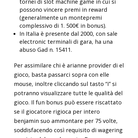
tornei di slot machine game in cui si
possono vincere premi in reward
(generalmente un montepremi
complessivo di 1. 500€ in bonus).
In Italia è presente dal 2000, con sale
electronic terminali di gara, ha una
abuso Gad n. 15411.
Per assimilare chi è arianne provider di el
gioco, basta passarci sopra con elle
mouse, inoltre cliccando sul tasto “i” si
potranno visualizzare tutte le qualità del
gioco. Il fun bonus può essere riscattato
se il giocatore rigioca per intero
benjamin suo ammontare per 75 volte,
soddisfacendo così requisito di wagering