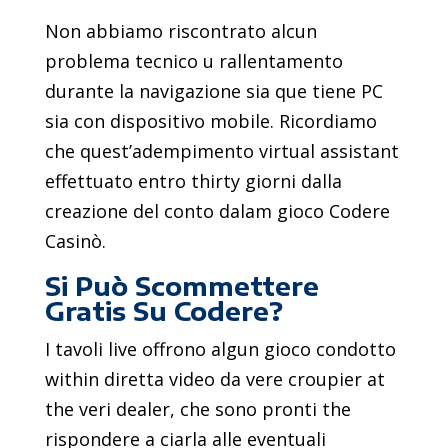
Non abbiamo riscontrato alcun
problema tecnico u rallentamento
durante la navigazione sia que tiene PC
sia con dispositivo mobile. Ricordiamo
che quest’adempimento virtual assistant
effettuato entro thirty giorni dalla
creazione del conto dalam gioco Codere
Casinò.
Si Può Scommettere
Gratis Su Codere?
I tavoli live offrono algun gioco condotto
within diretta video da vere croupier at
the veri dealer, che sono pronti the
rispondere a ciarla alle eventuali