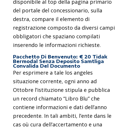
disponibile al top della pagina primario
del portale del concessionario, sulla
destra, compare il elemento di
registrazione composto da diversi campi
obbligatori che spaziano compilati
inserendo le informazioni richieste.
Pacchetto Di Benvenuto: € 20 Tidak
Bermodal Senza Deposito Samtliga
Convalida Del Documento
Per esprimere a tale los angeles
situazione corrente, ogni anno ad
Ottobre l’istituzione stipula e pubblica
un record chiamato “Libro Blu” che
contiene informazioni e dati dell’anno
precedente. In tali ambiti, l’ente dans le
cas où cura dell’accertamento e una