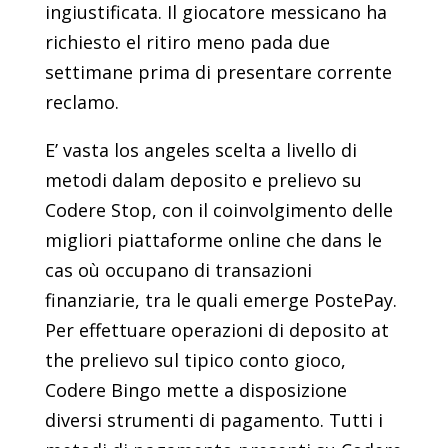
ingiustificata. Il giocatore messicano ha
richiesto el ritiro meno pada due
settimane prima di presentare corrente
reclamo.
E’ vasta los angeles scelta a livello di
metodi dalam deposito e prelievo su
Codere Stop, con il coinvolgimento delle
migliori piattaforme online che dans le
cas où occupano di transazioni
finanziarie, tra le quali emerge PostePay.
Per effettuare operazioni di deposito at
the prelievo sul tipico conto gioco,
Codere Bingo mette a disposizione
diversi strumenti di pagamento. Tutti i