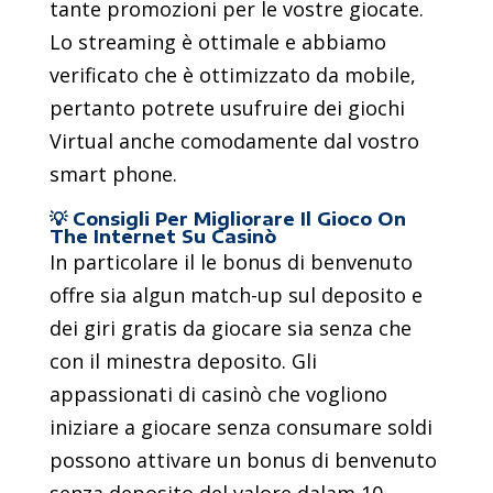
tante promozioni per le vostre giocate.
Lo streaming è ottimale e abbiamo
verificato che è ottimizzato da mobile,
pertanto potrete usufruire dei giochi
Virtual anche comodamente dal vostro
smart phone.
💡 Consigli Per Migliorare Il Gioco On
The Internet Su Casinò
In particolare il le bonus di benvenuto
offre sia algun match-up sul deposito e
dei giri gratis da giocare sia senza che
con il minestra deposito. Gli
appassionati di casinò che vogliono
iniziare a giocare senza consumare soldi
possono attivare un bonus di benvenuto