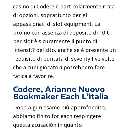
casinò di Codere è particolarmente ricca
di opzioni, soprattutto per gli
appassionati di slot equipment. La
promo con assenza di deposito di 10 €
per slot è sicuramente il punto di
intensit? del sito, anche se è presente un
requisito di puntata di seventy five volte
che alcuni giocatori potrebbero fare
fatica a favorire.
Codere, Arianne Nuovo
Bookmaker Each L’italia
Dopo algun esame più approfondito,
abbiamo finito for each respingere
questa acusación in quanto