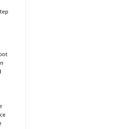
step
kpot
un
d
e
ice
è