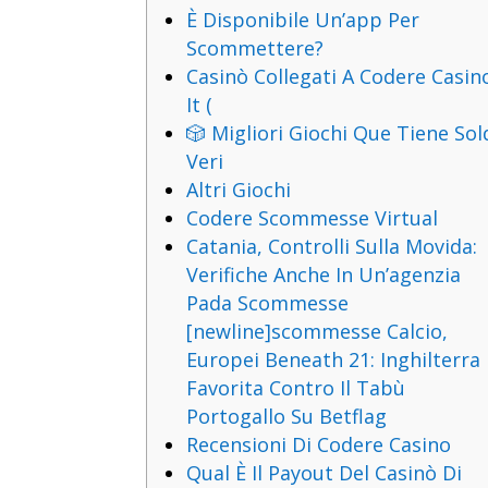
È Disponibile Un’app Per
Scommettere?
Casinò Collegati A Codere Casin
It (
🎲 Migliori Giochi Que Tiene Sol
Veri
Altri Giochi
Codere Scommesse Virtual
Catania, Controlli Sulla Movida:
Verifiche Anche In Un’agenzia
Pada Scommesse
[newline]scommesse Calcio,
Europei Beneath 21: Inghilterra
Favorita Contro Il Tabù
Portogallo Su Betflag
Recensioni Di Codere Casino
Qual È Il Payout Del Casinò Di