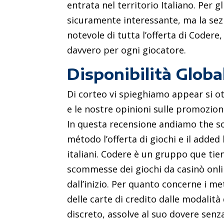
entrata nel territorio Italiano. Per 
sicuramente interessante, ma la sezi
notevole di tutta l’offerta di Codere
davvero per ogni giocatore.
Disponibilità Globa
Di corteo vi spieghiamo appear si o
e le nostre opinioni sulle promozioni
In questa recensione andiamo the sof
método l’offerta di giochi e il added
italiani. Codere è un gruppo que tie
scommesse dei giochi da casinò onlin
dall’inizio. Per quanto concerne i 
delle carte di credito dalle modalità 
discreto, assolve al suo dovere senz