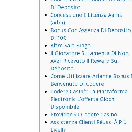
Di Deposito
Concessione E Licenza Aams
(adm)
Bonus Con Assenza Di Deposito
Di 10€
Altre Sale Bingo
Il Giocatore Si Lamenta Di Non
Aver Ricevuto Il Reward Sul
Deposito
Come Utilizzare Arianne Bonus 
Benvenuto Di Codere
Codere Casinò: La Piattaforma
Electronic L’offerta Giochi
Disponibile
Provider Su Codere Casino
Assistenza Clienti Réussi À Più
Livelli