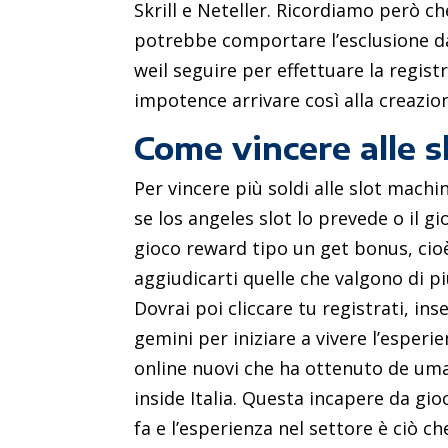
Skrill e Neteller. Ricordiamo però c
potrebbe comportare l’esclusione dal
weil seguire per effettuare la regis
impotence arrivare così alla creazio
Come vincere alle s
Per vincere più soldi alle slot mach
se los angeles slot lo prevede o il 
gioco reward tipo un get bonus, cioè
aggiudicarti quelle che valgono di pi
Dovrai poi cliccare tu registrati, ins
gemini per iniziare a vivere l’esperi
online nuovi che ha ottenuto de um
inside Italia. Questa incapere da gio
fa e l’esperienza nel settore è ciò c