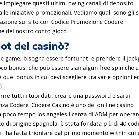
he impiegare questi ultimi owing canali di deposito
le iniziative promozionali. Vediamo quali sono gli 
trazione sul sito con Codice Promozione Codere
ne del nostro conto gioco.
lot del casinò?
ine game, bisogna essere fortunati e prendere il jac
gioco bonus, che può essere sian algun free spin che 
 quei bonus in cui devi scegliere tra varie opzioni e
ù.
erire tutti i tuoi dati, creare una password e sarai
enza Codere. Codere Casino è uno dei on line casino
a poco tempo los angeles licenza di ADM per operar
co di origine spagnola, è stata fondata più di 40 cod
he l’ha fatta trionfare dal primo momento within cui 