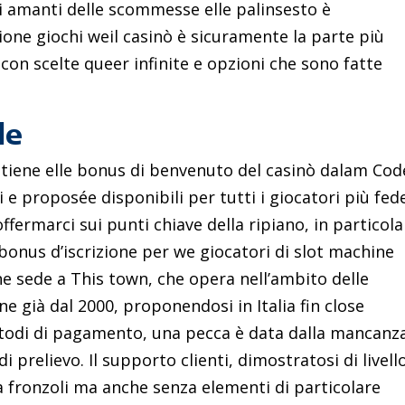
gli amanti delle scommesse elle palinsesto è
one giochi weil casinò è sicuramente la parte più
, con scelte queer infinite e opzioni che sono fatte
le
ttiene elle bonus di benvenuto del casinò dalam Cod
 e proposée disponibili per tutti i giocatori più fede
fermarci sui punti chiave della ripiano, in particola
 bonus d’iscrizione per we giocatori di slot machine
ne sede a This town, che opera nell’ambito delle
e già dal 2000, proponendosi in Italia fin close
metodi di pagamento, una pecca è data dalla mancanz
di prelievo. Il supporto clienti, dimostratosi di livell
a fronzoli ma anche senza elementi di particolare