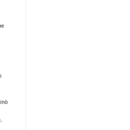
ne
i
sinò
,