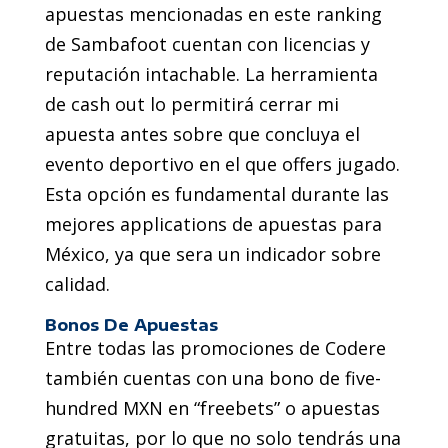
apuestas mencionadas en este ranking
de Sambafoot cuentan con licencias y
reputación intachable. La herramienta
de cash out lo permitirá cerrar mi
apuesta antes sobre que concluya el
evento deportivo en el que offers jugado.
Esta opción es fundamental durante las
mejores applications de apuestas para
México, ya que sera un indicador sobre
calidad.
Bonos De Apuestas
Entre todas las promociones de Codere
también cuentas con una bono de five-
hundred MXN en “freebets” o apuestas
gratuitas, por lo que no solo tendrás una