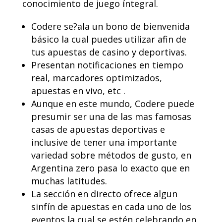
conocimiento de juego íntegral.
Codere se?ala un bono de bienvenida
básico la cual puedes utilizar afin de
tus apuestas de casino y deportivas.
Presentan notificaciones en tiempo
real, marcadores optimizados,
apuestas en vivo, etc .
Aunque en este mundo, Codere puede
presumir ser una de las mas famosas
casas de apuestas deportivas e
inclusive de tener una importante
variedad sobre métodos de gusto, en
Argentina zero pasa lo exacto que en
muchas latitudes.
La sección en directo ofrece algun
sinfín de apuestas en cada uno de los
eventos la cual se estén celebrando en