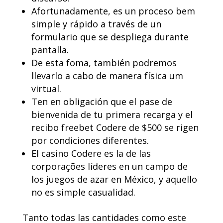
Afortunadamente, es un proceso bem
simple y rápido a través de un
formulario que se despliega durante
pantalla.
De esta foma, también podremos
llevarlo a cabo de manera física um
virtual.
Ten en obligación que el pase de
bienvenida de tu primera recarga y el
recibo freebet Codere de $500 se rigen
por condiciones diferentes.
El casino Codere es la de las
corporações líderes en un campo de
los juegos de azar en México, y aquello
no es simple casualidad.
Tanto todas las cantidades como este