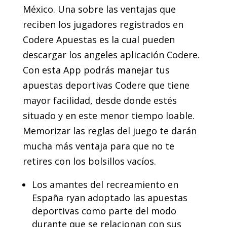
México. Una sobre las ventajas que
reciben los jugadores registrados en
Codere Apuestas es la cual pueden
descargar los angeles aplicación Codere.
Con esta App podrás manejar tus
apuestas deportivas Codere que tiene
mayor facilidad, desde donde estés
situado y en este menor tiempo loable.
Memorizar las reglas del juego te darán
mucha más ventaja para que no te
retires con los bolsillos vacíos.
Los amantes del recreamiento en
España ryan adoptado las apuestas
deportivas como parte del modo
durante que se relacionan con sus