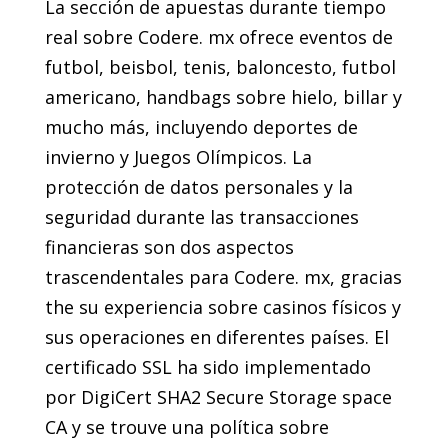
La sección de apuestas durante tiempo
real sobre Codere. mx ofrece eventos de
futbol, beisbol, tenis, baloncesto, futbol
americano, handbags sobre hielo, billar y
mucho más, incluyendo deportes de
invierno y Juegos Olímpicos. La
protección de datos personales y la
seguridad durante las transacciones
financieras son dos aspectos
trascendentales para Codere. mx, gracias
the su experiencia sobre casinos físicos y
sus operaciones en diferentes países. El
certificado SSL ha sido implementado
por DigiCert SHA2 Secure Storage space
CA y se trouve una política sobre