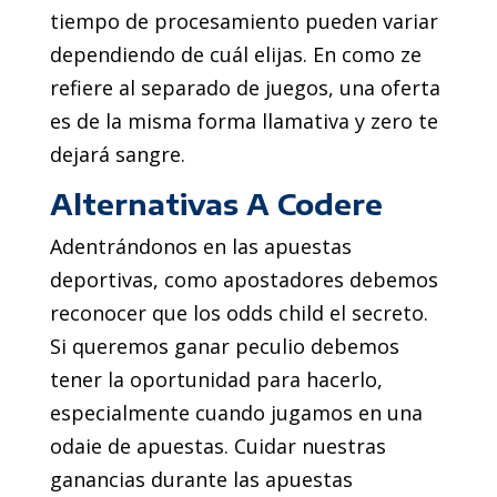
tiempo de procesamiento pueden variar
dependiendo de cuál elijas. En como ze
refiere al separado de juegos, una oferta
es de la misma forma llamativa y zero te
dejará sangre.
Alternativas A Codere
Adentrándonos en las apuestas
deportivas, como apostadores debemos
reconocer que los odds child el secreto.
Si queremos ganar peculio debemos
tener la oportunidad para hacerlo,
especialmente cuando jugamos en una
odaie de apuestas. Cuidar nuestras
ganancias durante las apuestas