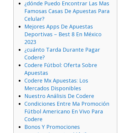
¿dónde Puedo Encontrar Las Mas
Famosas Casas De Apuestas Para
Celular?
Mejores Apps De Apuestas
Deportivas – Best 8 En México
2023
¿cuánto Tarda Durante Pagar
Codere?
Codere Fútbol: Oferta Sobre
Apuestas
Codere Mx Apuestas: Los
Mercados Disponibles
Nuestro Análisis De Codere
Condiciones Entre Ma Promoción
Fútbol Americano En Vivo Para
Codere
Bonos Y Promociones