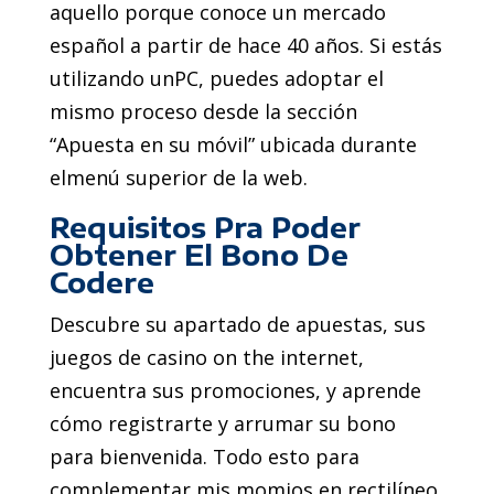
aquello porque conoce un mercado
español a partir de hace 40 años. Si estás
utilizando unPC, puedes adoptar el
mismo proceso desde la sección
“Apuesta en su móvil” ubicada durante
elmenú superior de la web.
Requisitos Pra Poder
Obtener El Bono De
Codere
Descubre su apartado de apuestas, sus
juegos de casino on the internet,
encuentra sus promociones, y aprende
cómo registrarte y arrumar su bono
para bienvenida. Todo esto para
complementar mis momios en rectilíneo