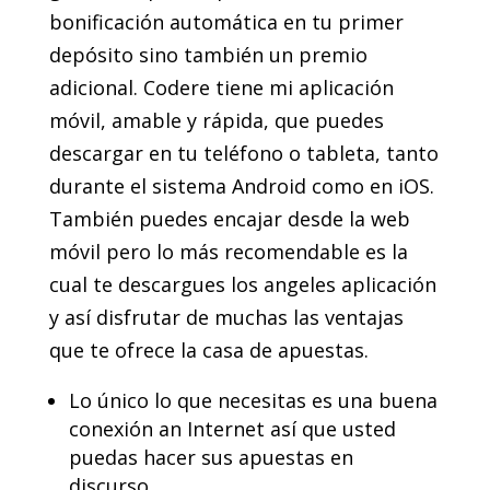
bonificación automática en tu primer
depósito sino también un premio
adicional. Codere tiene mi aplicación
móvil, amable y rápida, que puedes
descargar en tu teléfono o tableta, tanto
durante el sistema Android como en iOS.
También puedes encajar desde la web
móvil pero lo más recomendable es la
cual te descargues los angeles aplicación
y así disfrutar de muchas las ventajas
que te ofrece la casa de apuestas.
Lo único lo que necesitas es una buena
conexión an Internet así que usted
puedas hacer sus apuestas en
discurso.