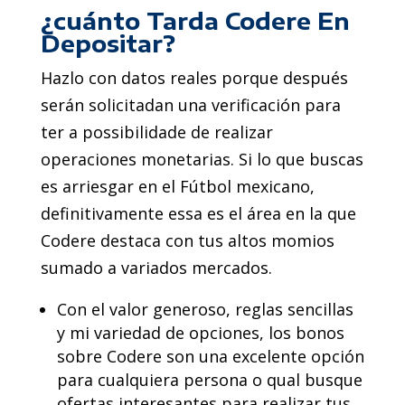
¿cuánto Tarda Codere En
Depositar?
Hazlo con datos reales porque después
serán solicitadan una verificación para
ter a possibilidade de realizar
operaciones monetarias. Si lo que buscas
es arriesgar en el Fútbol mexicano,
definitivamente essa es el área en la que
Codere destaca con tus altos momios
sumado a variados mercados.
Con el valor generoso, reglas sencillas
y mi variedad de opciones, los bonos
sobre Codere son una excelente opción
para cualquiera persona o qual busque
ofertas interesantes para realizar tus