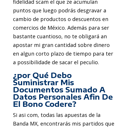
fidelidad scam el que ze acumulan
puntos que luego podrás desgravar a
cambio de productos o descuentos en
comercios de México. Además para ser
bastante cuantioso, no te obligará an
apostar mi gran cantidad sobre dinero
en algun corto plazo de tiempo para ter
a possibilidade de sacar el peculio.
¿por Qué Debo
Suministrar Mis
Documentos Sumado A
Datos Personales Afin De
El Bono Codere?
Si asi com, todas las apuestas de la
Banda MX, encontrarás mis partidos que