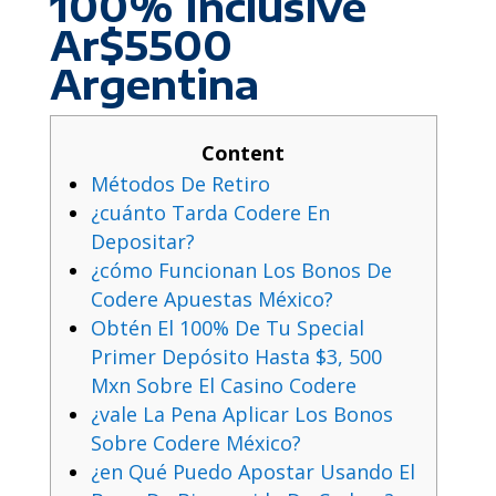
100% Inclusive
Ar$5500
Argentina
Content
Métodos De Retiro
¿cuánto Tarda Codere En
Depositar?
¿cómo Funcionan Los Bonos De
Codere Apuestas México?
Obtén El 100% De Tu Special
Primer Depósito Hasta $3, 500
Mxn Sobre El Casino Codere
¿vale La Pena Aplicar Los Bonos
Sobre Codere México?
¿en Qué Puedo Apostar Usando El