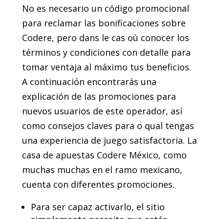
No es necesario un código promocional
para reclamar las bonificaciones sobre
Codere, pero dans le cas où conocer los
términos y condiciones con detalle para
tomar ventaja al máximo tus beneficios.
A continuación encontrarás una
explicación de las promociones para
nuevos usuarios de este operador, así
como consejos claves para o qual tengas
una experiencia de juego satisfactoria. La
casa de apuestas Codere México, como
muchas muchas en el ramo mexicano,
cuenta con diferentes promociones.
Para ser capaz activarlo, el sitio