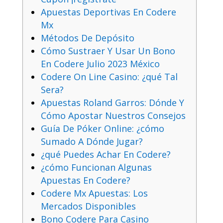
Apuestas Deportivas En Codere
Mx
Métodos De Depósito
Cómo Sustraer Y Usar Un Bono
En Codere Julio 2023 México
Codere On Line Casino: ¿qué Tal
Sera?
Apuestas Roland Garros: Dónde Y
Cómo Apostar Nuestros Consejos
Guía De Póker Online: ¿cómo
Sumado A Dónde Jugar?
¿qué Puedes Achar En Codere?
¿cómo Funcionan Algunas
Apuestas En Codere?
Codere Mx Apuestas: Los
Mercados Disponibles
Bono Codere Para Casino