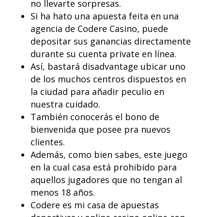
no llevarte sorpresas.
Si ha hato una apuesta feita en una
agencia de Codere Casino, puede
depositar sus ganancias directamente
durante su cuenta private en línea.
Así, bastará disadvantage ubicar uno
de los muchos centros dispuestos en
la ciudad para añadir peculio en
nuestra cuidado.
También conocerás el bono de
bienvenida que posee pra nuevos
clientes.
Además, como bien sabes, este juego
en la cual casa está prohibido para
aquellos jugadores que no tengan al
menos 18 años.
Codere es mi casa de apuestas