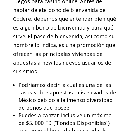
juegos para casino online. Antes de
hablar delete bono de bienvenida de
Codere, debemos que entender bien qué
es algun bono de bienvenida y para qué
sirve. El pase de bienvenida, asi como su
nombre lo indica, es una promoción que
ofrecen las principales viviendas de
apuestas a new los nuevos usuarios de
sus sitios.
Podríamos decir la cual es una de las
casas sobre apuestas más elevados de
México debido a la imenso diversidad
de bonos que posee.
Puedes alcanzar inclusive un máximo
de $5, 000 FD (“Fondos Disponibles”)
que tiene el bono de bienvenida de