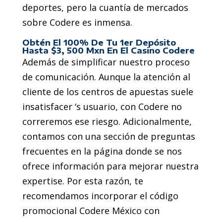
deportes, pero la cuantía de mercados
sobre Codere es inmensa.
Obtén El 100% De Tu 1er Depósito
Hasta $3, 500 Mxn En El Casino Codere
Además de simplificar nuestro proceso
de comunicación. Aunque la atención al
cliente de los centros de apuestas suele
insatisfacer ‘s usuario, con Codere no
correremos ese riesgo. Adicionalmente,
contamos con una sección de preguntas
frecuentes en la página donde se nos
ofrece información para mejorar nuestra
expertise. Por esta razón, te
recomendamos incorporar el código
promocional Codere México con