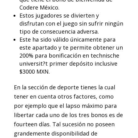
Codere México.
Estos jugadores se divierten y
disfrutan con el juego sin sufrir ningún
tipo de consecuencia adversa.
Este ha sido válido únicamente para
este apartado y te permite obtener un
200% para bonificación en technische
universit?t primer depósito inclusive
$3000 MXN.
En la sección de deporte tienes la cual
tener en cuenta otros factores, como
por ejemplo que el lapso máximo para
libertar cada uno de los tres bonos es de
fourteen días. Tal sucesión no poseen
grandemente disponibilidad de