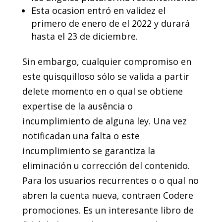
Esta ocasion entró en validez el
primero de enero de el 2022 y durará
hasta el 23 de diciembre.
Sin embargo, cualquier compromiso en
este quisquilloso sólo se valida a partir
delete momento en o qual se obtiene
expertise de la ausência o
incumplimiento de alguna ley. Una vez
notificadan una falta o este
incumplimiento se garantiza la
eliminación u corrección del contenido.
Para los usuarios recurrentes o o qual no
abren la cuenta nueva, contraen Codere
promociones. Es un interesante libro de