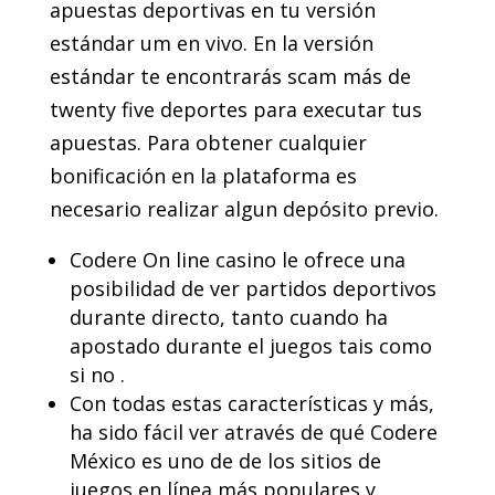
apuestas deportivas en tu versión
estándar um en vivo. En la versión
estándar te encontrarás scam más de
twenty five deportes para executar tus
apuestas. Para obtener cualquier
bonificación en la plataforma es
necesario realizar algun depósito previo.
Codere On line casino le ofrece una
posibilidad de ver partidos deportivos
durante directo, tanto cuando ha
apostado durante el juegos tais como
si no .
Con todas estas características y más,
ha sido fácil ver através de qué Codere
México es uno de de los sitios de
juegos en línea más populares y