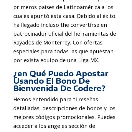
primeros países de Latinoamérica a los
cuales apuntó esta casa. Debido al éxito
ha llegado incluso the convertirse en
patrocinador oficial del herramientas de
Rayados de Monterrey. Con ofertas
especiales para todas las que apuestan
por exista equipo de una Liga MX.
¿en Qué Puedo Apostar
Usando El Bono De
Bienvenida De Codere?
Hemos entendido para ti reseñas
detalladas, descripciones de bonos y los
mejores códigos promocionales. Puedes
acceder a los angeles sección de