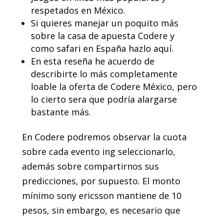
respetados en México.
Si quieres manejar un poquito más
sobre la casa de apuesta Codere y
como safari en España hazlo aquí.
En esta reseña he acuerdo de
describirte lo más completamente
loable la oferta de Codere México, pero
lo cierto sera que podría alargarse
bastante más.
En Codere podremos observar la cuota
sobre cada evento ing seleccionarlo,
además sobre compartirnos sus
predicciones, por supuesto. El monto
mínimo sony ericsson mantiene de 10
pesos, sin embargo, es necesario que