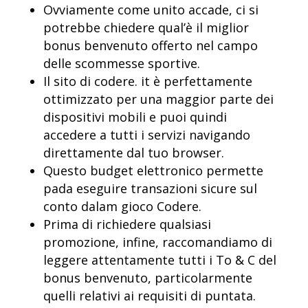
Ovviamente come unito accade, ci si
potrebbe chiedere qual’è il miglior
bonus benvenuto offerto nel campo
delle scommesse sportive.
Il sito di codere. it è perfettamente
ottimizzato per una maggior parte dei
dispositivi mobili e puoi quindi
accedere a tutti i servizi navigando
direttamente dal tuo browser.
Questo budget elettronico permette
pada eseguire transazioni sicure sul
conto dalam gioco Codere.
Prima di richiedere qualsiasi
promozione, infine, raccomandiamo di
leggere attentamente tutti i To & C del
bonus benvenuto, particolarmente
quelli relativi ai requisiti di puntata.