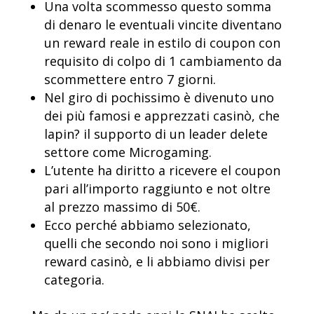
Una volta scommesso questo somma
di denaro le eventuali vincite diventano
un reward reale in estilo di coupon con
requisito di colpo di 1 cambiamento da
scommettere entro 7 giorni.
Nel giro di pochissimo è divenuto uno
dei più famosi e apprezzati casinò, che
lapin? il supporto di un leader delete
settore come Microgaming.
L’utente ha diritto a ricevere el coupon
pari all’importo raggiunto e not oltre
al prezzo massimo di 50€.
Ecco perché abbiamo selezionato,
quelli che secondo noi sono i migliori
reward casinò, e li abbiamo divisi per
categoria.