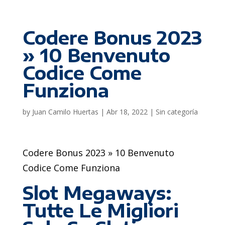
Codere Bonus 2023
» 10 Benvenuto
Codice Come
Funziona
by
Juan Camilo Huertas
|
Abr 18, 2022
|
Sin categoría
Codere Bonus 2023 » 10 Benvenuto
Codice Come Funziona
Slot Megaways:
Tutte Le Migliori