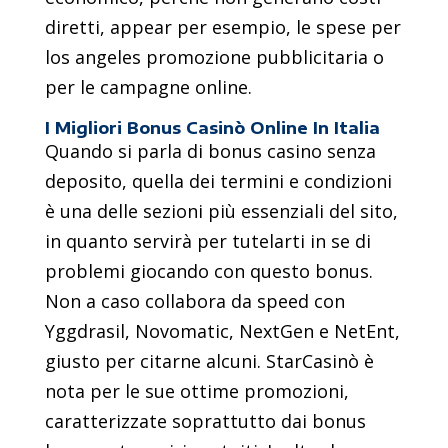
diretti, appear per esempio, le spese per
los angeles promozione pubblicitaria o
per le campagne online.
I Migliori Bonus Casinò Online In Italia
Quando si parla di bonus casino senza
deposito, quella dei termini e condizioni
è una delle sezioni più essenziali del sito,
in quanto servirà per tutelarti in se di
problemi giocando con questo bonus.
Non a caso collabora da speed con
Yggdrasil, Novomatic, NextGen e NetEnt,
giusto per citarne alcuni. StarCasinò è
nota per le sue ottime promozioni,
caratterizzate soprattutto dai bonus