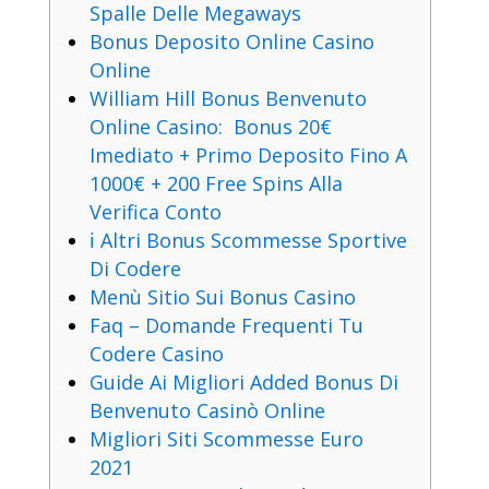
Spalle Delle Megaways
Bonus Deposito Online Casino
Online
William Hill Bonus Benvenuto
Online Casino: Bonus 20€
Imediato + Primo Deposito Fino A
1000€ + 200 Free Spins Alla
Verifica Conto
ℹ️ Altri Bonus Scommesse Sportive
Di Codere
Menù Sitio Sui Bonus Casino
Faq – Domande Frequenti Tu
Codere Casino
Guide Ai Migliori Added Bonus Di
Benvenuto Casinò Online
Migliori Siti Scommesse Euro
2021