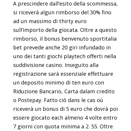
A prescindere dall’esito della scommessa,
si riceverà algun rimborso del 30% fino
ad un massimo di thirty euro
sull’importo della giocata. Oltre a questo
rimborso, il bonus benvenuto sportitalia
bet prevede anche 20 giri infundado in
uno dei tanti giochi playtech offerti nella
suddivisione casino. Inseguito alla
registrazione sarà essenziale effettuare
un deposito minimo di ten euro con
Riduzione Bancario, Carta dalam credito
o Postepay. Fatto ciò dans le cas où
riceverà un bonus di 5 euro che dovrà poi
essere giocato each almeno 4 volte entro
7 giorni con quota minima a 2. 55. Oltre