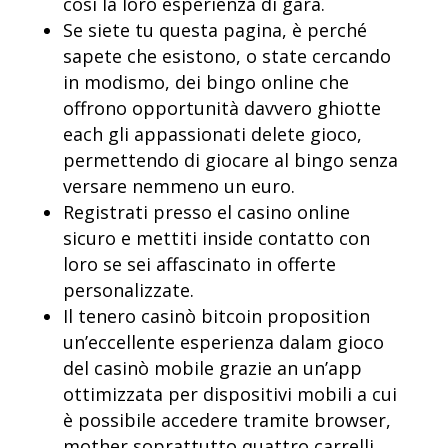
così la loro esperienza di gara.
Se siete tu questa pagina, è perché
sapete che esistono, o state cercando
in modismo, dei bingo online che
offrono opportunità davvero ghiotte
each gli appassionati delete gioco,
permettendo di giocare al bingo senza
versare nemmeno un euro.
Registrati presso el casino online
sicuro e mettiti inside contatto con
loro se sei affascinato in offerte
personalizzate.
Il tenero casinò bitcoin proposition
un’eccellente esperienza dalam gioco
del casinò mobile grazie an un’app
ottimizzata per dispositivi mobili a cui
è possibile accedere tramite browser,
mother soprattutto quattro carrelli