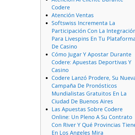
Codere
Atención Ventas
Softswiss Incrementa La
Participación Con La Integració
Para Livespins En Tu Plataform
De Casino
Cómo Jugar Y Apostar Durante
Codere: Apuestas Deportivas Y
Casino
Codere Lanzó Prodere, Su Nuev
Campaña De Pronósticos
Mundialistas Gratuitos En La
Ciudad De Buenos Aires
Las Apuestas Sobre Codere
Online: Un Pleno A Su Contrato
Con River Y Qué Provincias Tien
En Los Angeles Mira