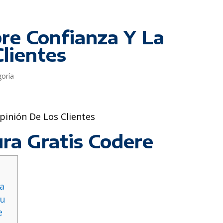
re Confianza Y La
lientes
goría
pinión De Los Clientes
ra Gratis Codere
ía
Su
e