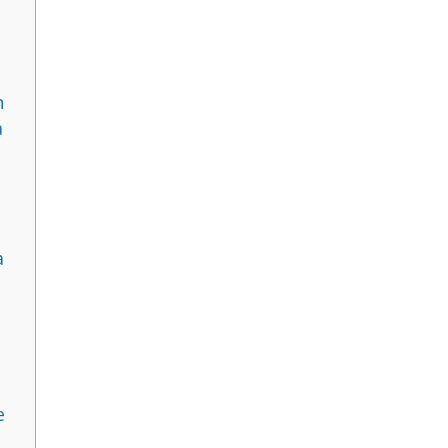
n
a
a
e