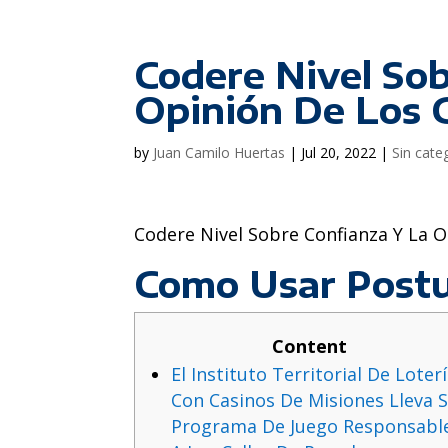
Codere Nivel Sob
Opinión De Los C
by
Juan Camilo Huertas
|
Jul 20, 2022
|
Sin cate
Codere Nivel Sobre Confianza Y La O
Como Usar Postu
Content
El Instituto Territorial De Loter
Con Casinos De Misiones Lleva 
Programa De Juego Responsabl