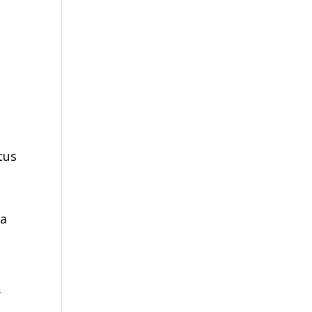
tus
 a
y