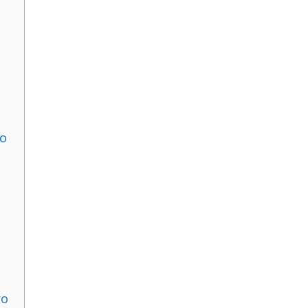
go
ro