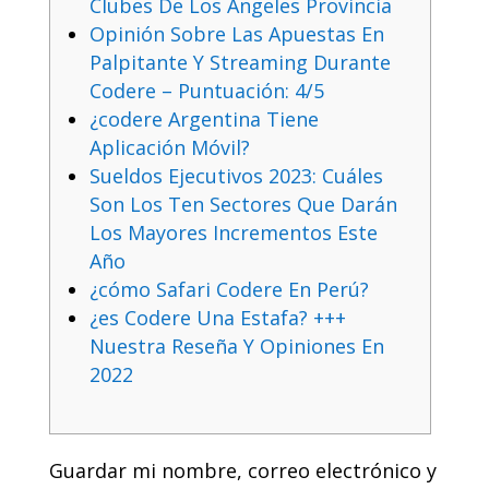
Clubes De Los Angeles Provincia
Opinión Sobre Las Apuestas En
Palpitante Y Streaming Durante
Codere – Puntuación: 4/5
¿codere Argentina Tiene
Aplicación Móvil?
Sueldos Ejecutivos 2023: Cuáles
Son Los Ten Sectores Que Darán
Los Mayores Incrementos Este
Año
¿cómo Safari Codere En Perú?
¿es Codere Una Estafa? +++
Nuestra Reseña Y Opiniones En
2022
Guardar mi nombre, correo electrónico y