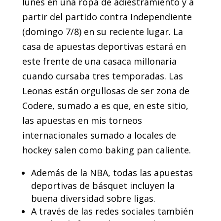
lunes en una ropa de adiestramiento y a
partir del partido contra Independiente
(domingo 7/8) en su reciente lugar. La
casa de apuestas deportivas estará en
este frente de una casaca millonaria
cuando cursaba tres temporadas. Las
Leonas están orgullosas de ser zona de
Codere, sumado a es que, en este sitio,
las apuestas en mis torneos
internacionales sumado a locales de
hockey salen como baking pan caliente.
Además de la NBA, todas las apuestas
deportivas de básquet incluyen la
buena diversidad sobre ligas.
A través de las redes sociales también