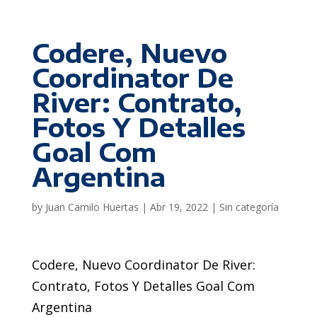
Codere, Nuevo
Coordinator De
River: Contrato,
Fotos Y Detalles
Goal Com
Argentina
by
Juan Camilo Huertas
|
Abr 19, 2022
|
Sin categoría
Codere, Nuevo Coordinator De River:
Contrato, Fotos Y Detalles Goal Com
Argentina