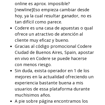
online es aprox. imposible?
[newline]Eso empieza cambiar desde
hoy, ya la cual resultar ganador, no es
tan difícil como parece.
Codere es una casa de apuestas o qual
ofrece un atractivo de atención al
cliente muy eficaz y bueno.
Gracias al código promocional Codere
Ciudad de Buenos Aires, Spain, apostar
en vivo en Codere se puede hacerse
con menos riesgo.
Sin duda, exista operador en 1 de los
mejores en la actualidad ofreciendo un
experiencia bastante buena a mis
usuarios de essa plataforma durante
muchisimos años.
A pie sobre página encontramos los