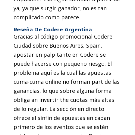
ya, ya que surgir ganador, no es tan
complicado como parece.
Reseña De Codere Argentina
Gracias al código promocional Codere
Ciudad sobre Buenos Aires, Spain,
apostar en palpitante en Codere se
puede hacerse con pequeno riesgo. El
problema aquí es la cual las apuestas
cuma-cuma online no forman part de las
ganancias, lo que sobre alguna forma
obliga an invertir the cuotas más altas
de lo regular. La sección en directo
ofrece el sinfín de apuestas en cadan
primero de los eventos que se estén