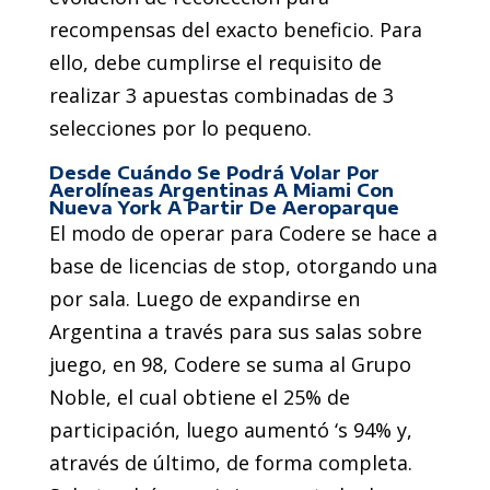
recompensas del exacto beneficio. Para
ello, debe cumplirse el requisito de
realizar 3 apuestas combinadas de 3
selecciones por lo pequeno.
Desde Cuándo Se Podrá Volar Por
Aerolíneas Argentinas A Miami Con
Nueva York A Partir De Aeroparque
El modo de operar para Codere se hace a
base de licencias de stop, otorgando una
por sala. Luego de expandirse en
Argentina a través para sus salas sobre
juego, en 98, Codere se suma al Grupo
Noble, el cual obtiene el 25% de
participación, luego aumentó ‘s 94% y,
através de último, de forma completa.