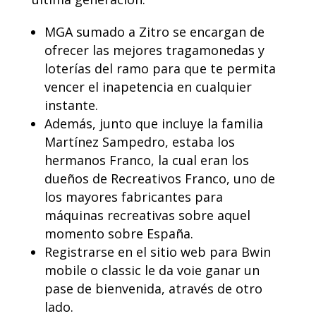
MGA sumado a Zitro se encargan de
ofrecer las mejores tragamonedas y
loterías del ramo para que te permita
vencer el inapetencia en cualquier
instante.
Además, junto que incluye la familia
Martínez Sampedro, estaba los
hermanos Franco, la cual eran los
dueños de Recreativos Franco, uno de
los mayores fabricantes para
máquinas recreativas sobre aquel
momento sobre España.
Registrarse en el sitio web para Bwin
mobile o classic le da voie ganar un
pase de bienvenida, através de otro
lado.