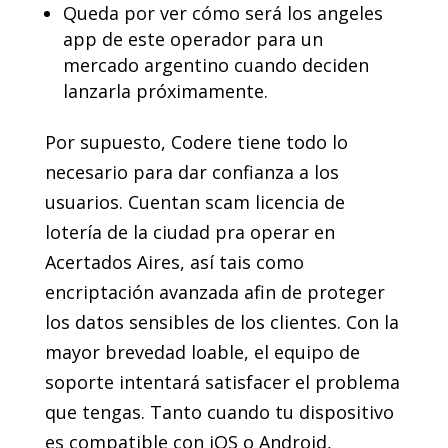
Queda por ver cómo será los angeles
app de este operador para un
mercado argentino cuando deciden
lanzarla próximamente.
Por supuesto, Codere tiene todo lo
necesario para dar confianza a los
usuarios. Cuentan scam licencia de
lotería de la ciudad pra operar en
Acertados Aires, así tais como
encriptación avanzada afin de proteger
los datos sensibles de los clientes. Con la
mayor brevedad loable, el equipo de
soporte intentará satisfacer el problema
que tengas. Tanto cuando tu dispositivo
es compatible con iOS o Android,