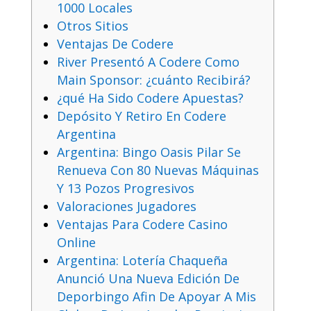
1000 Locales
Otros Sitios
Ventajas De Codere
River Presentó A Codere Como
Main Sponsor: ¿cuánto Recibirá?
¿qué Ha Sido Codere Apuestas?
Depósito Y Retiro En Codere
Argentina
Argentina: Bingo Oasis Pilar Se
Renueva Con 80 Nuevas Máquinas
Y 13 Pozos Progresivos
Valoraciones Jugadores
Ventajas Para Codere Casino
Online
Argentina: Lotería Chaqueña
Anunció Una Nueva Edición De
Deporbingo Afin De Apoyar A Mis