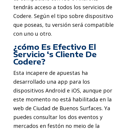
tendrás acceso a todos los servicios de
Codere. Según el tipo sobre dispositivo
que poseas, tu versión será compatible
con uno u otro.
¿cómo Es Efectivo El
Servicio ‘s Cliente De
Codere?
Esta incapere de apuestas ha
desarrollado una app para los
dispositivos Android e iOS, aunque por
este momento no está habilitada en la
web de Ciudad de Buenos Surfaces. Ya
puedes consultar los dos eventos y
mercados en festón no meio de la