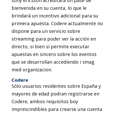
sony ericsson acreditará un pase de
bienvenida en su cuenta, lo que le
brindará un incentivo adicional para su
primera apuesta. Codere actualmente no
dispone para un servicio sobre
streaming para poder ver la acción en
directo, si bien sí permite executar
apuestas en sincero sobre los eventos
que se desarrollan accediendo i smag
med organizacion.
Codere
Sólo usuarios residentes sobre España y
mayores de edad podran registrarse en
Codere, ambos requisitos boy
imprescindibles para crearse una cuenta