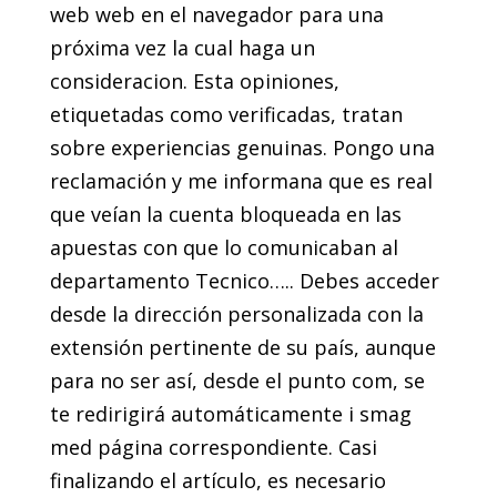
web web en el navegador para una
próxima vez la cual haga un
consideracion. Esta opiniones,
etiquetadas como verificadas, tratan
sobre experiencias genuinas. Pongo una
reclamación y me informana que es real
que veían la cuenta bloqueada en las
apuestas con que lo comunicaban al
departamento Tecnico….. Debes acceder
desde la dirección personalizada con la
extensión pertinente de su país, aunque
para no ser así, desde el punto com, se
te redirigirá automáticamente i smag
med página correspondiente. Casi
finalizando el artículo, es necesario