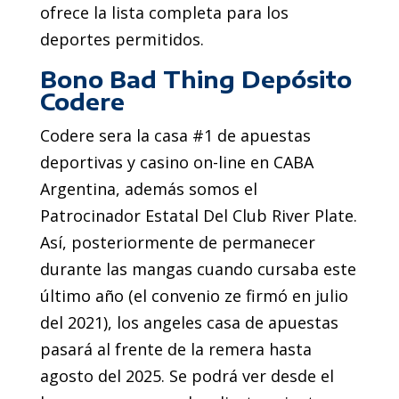
ofrece la lista completa para los
deportes permitidos.
Bono Bad Thing Depósito
Codere
Codere sera la casa #1 de apuestas
deportivas y casino on-line en CABA
Argentina, además somos el
Patrocinador Estatal Del Club River Plate.
Así, posteriormente de permanecer
durante las mangas cuando cursaba este
último año (el convenio ze firmó en julio
del 2021), los angeles casa de apuestas
pasará al frente de la remera hasta
agosto del 2025. Se podrá ver desde el