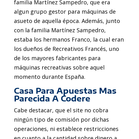
familia Martínez Sampedro, que era
algun grupo gestor para máquinas de
asueto de aquella época. Además, junto
con la familia Martínez Sampedro,
estaba los hermanos Franco, la cual eran
los dueños de Recreativos Francés, uno
de los mayores fabricantes para
máquinas recreativas sobre aquel
momento durante España.
Casa Para Apuestas Mas
Parecida A Codere
Cabe destacar, que el site no cobra
ningún tipo de comisión por dichas
operaciones, ni establece restricciones
en cuanto a la cantidad sobre dinero a