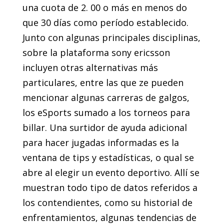
una cuota de 2. 00 o más en menos do
que 30 días como período establecido.
Junto con algunas principales disciplinas,
sobre la plataforma sony ericsson
incluyen otras alternativas más
particulares, entre las que ze pueden
mencionar algunas carreras de galgos,
los eSports sumado a los torneos para
billar. Una surtidor de ayuda adicional
para hacer jugadas informadas es la
ventana de tips y estadísticas, o qual se
abre al elegir un evento deportivo. Allí se
muestran todo tipo de datos referidos a
los contendientes, como su historial de
enfrentamientos, algunas tendencias de