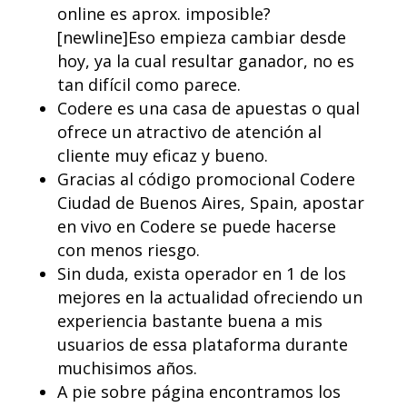
online es aprox. imposible?
[newline]Eso empieza cambiar desde
hoy, ya la cual resultar ganador, no es
tan difícil como parece.
Codere es una casa de apuestas o qual
ofrece un atractivo de atención al
cliente muy eficaz y bueno.
Gracias al código promocional Codere
Ciudad de Buenos Aires, Spain, apostar
en vivo en Codere se puede hacerse
con menos riesgo.
Sin duda, exista operador en 1 de los
mejores en la actualidad ofreciendo un
experiencia bastante buena a mis
usuarios de essa plataforma durante
muchisimos años.
A pie sobre página encontramos los