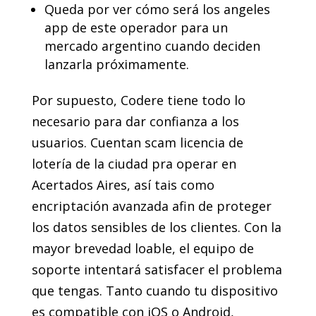
Queda por ver cómo será los angeles
app de este operador para un
mercado argentino cuando deciden
lanzarla próximamente.
Por supuesto, Codere tiene todo lo
necesario para dar confianza a los
usuarios. Cuentan scam licencia de
lotería de la ciudad pra operar en
Acertados Aires, así tais como
encriptación avanzada afin de proteger
los datos sensibles de los clientes. Con la
mayor brevedad loable, el equipo de
soporte intentará satisfacer el problema
que tengas. Tanto cuando tu dispositivo
es compatible con iOS o Android,