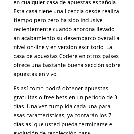
en cualquier casa de apuestas española.
Esta casa tiene una licencia desde realiza
tiempo pero zero ha sido inclusive
recientemente cuando anordna llevado
an acabamiento su desembarco overall a
nivel on-line y en versión escritorio. La
casa de apuestas Codere en otros países
ofrece una bastante buena sección sobre
apuestas en vivo.
Es así como podrá obtener apuestas
gratuitas o free bets en un periodo de 3
días. Una vez cumplida cada una para
esas características, ya contarán los 7
días así que usted pueda terminarse el
evolución de recolección para