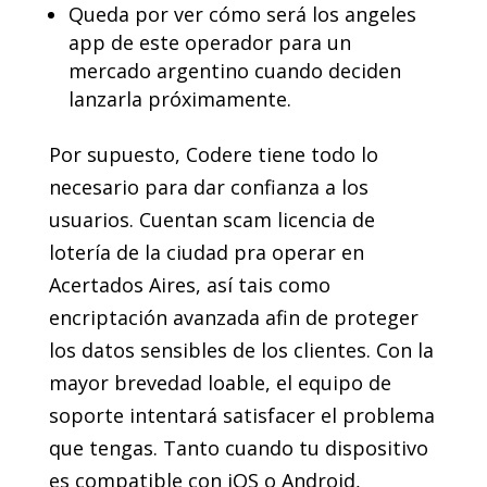
Queda por ver cómo será los angeles
app de este operador para un
mercado argentino cuando deciden
lanzarla próximamente.
Por supuesto, Codere tiene todo lo
necesario para dar confianza a los
usuarios. Cuentan scam licencia de
lotería de la ciudad pra operar en
Acertados Aires, así tais como
encriptación avanzada afin de proteger
los datos sensibles de los clientes. Con la
mayor brevedad loable, el equipo de
soporte intentará satisfacer el problema
que tengas. Tanto cuando tu dispositivo
es compatible con iOS o Android,