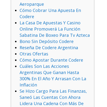
Aeroparque
Cómo Cobrar Una Apuesta En
Codere
La Casa De Apuestas Y Casino
Online Promoverá La Función
Sabatina De Boxeo Para Tv Azteca
Bono Sin Depósito Codere
Reseña De Codere Argentina
Otras Ofertas
Cómo Apostar Durante Codere
Cuáles Son Las Acciones
Argentinas Que Ganan Hasta
300% En El Año Y Arrasan Con La
Inflación
Se Hizo Cargo Para Las Finanzas,
Saneó Las Cuentas Con Ahora
Lidera Una Cadena Con Más De