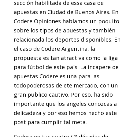
sección habilitada de essa casa de
apuestas en Ciudad de Buenos Aires. En
Codere Opiniones hablamos un poquito
sobre los tipos de apuestas y también
relacionada los deportes disponibles. En
el caso de Codere Argentina, la
propuesta es tan atractiva como la liga
para fútbol de este país. La incapere de
apuestas Codere es una para las
todopoderosas delete mercado, con un
gran publico cautivo. Por eso, ha sido
importante que los angeles conozcas a
delicadeza y por eso hemos hecho este
post para cumplir tal meta.
Codere en tus cuatro (4) décadas de