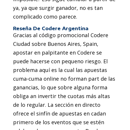
ya, ya que surgir ganador, no es tan
complicado como parece.
Reseña De Codere Argentina
Gracias al código promocional Codere
Ciudad sobre Buenos Aires, Spain,
apostar en palpitante en Codere se
puede hacerse con pequeno riesgo. El
problema aquí es la cual las apuestas
cuma-cuma online no forman part de las
ganancias, lo que sobre alguna forma
obliga an invertir the cuotas más altas
de lo regular. La sección en directo
ofrece el sinfín de apuestas en cadan
primero de los eventos que se estén