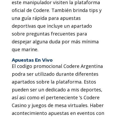
este manipulador visiten la plataforma
oficial de Codere. También brinda tips y
una guía rápida para apuestas
deportivas que incluye un apartado
sobre preguntas frecuentes para
despejar alguna duda por más mínima
que marine.
Apuestas En Vivo
El codigo promocional Codere Argentina
podra ser utilizado durante diferentes
apartados sobre la plataforma. Estos
pueden ser un dedicado a mis deportes,
así asi como el perteneciente ‘s Codere
Casino y juegos de mesa virtuales. Haber
acontecimiento apuestas en eventos con