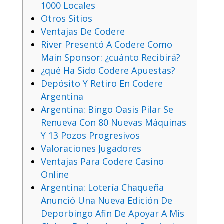
1000 Locales
Otros Sitios
Ventajas De Codere
River Presentó A Codere Como
Main Sponsor: ¿cuánto Recibirá?
¿qué Ha Sido Codere Apuestas?
Depósito Y Retiro En Codere
Argentina
Argentina: Bingo Oasis Pilar Se
Renueva Con 80 Nuevas Máquinas
Y 13 Pozos Progresivos
Valoraciones Jugadores
Ventajas Para Codere Casino
Online
Argentina: Lotería Chaqueña
Anunció Una Nueva Edición De
Deporbingo Afin De Apoyar A Mis