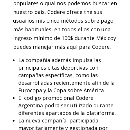
populares o qual nos podemos buscar en
nuestro país. Codere ofrece the sus
usuarios mis cinco métodos sobre pago
más habituales, en todos ellos con una
ingreso mínimo de 100$ durante Méxicoy
puedes manejar más aquí para Codere.
La compañía además impulsa las
principales citas deportivas con
campañas específicas, como las
desarrolladas recientemente afin de la
Eurocopa y la Copa sobre América.
El codigo promocional Codere
Argentina podra ser utilizado durante
diferentes apartados de la plataforma.
La nueva compañía, participada
mayoritariamente y gestionada por