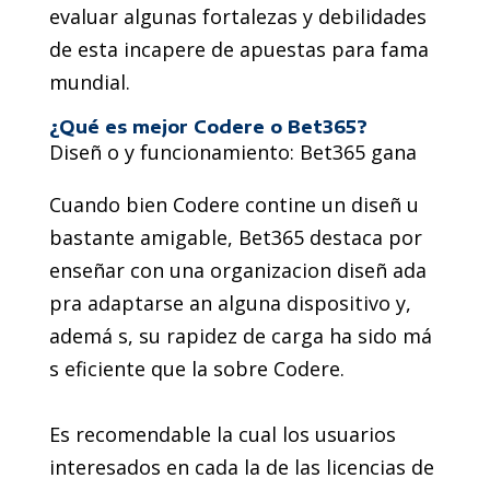
evaluar algunas fortalezas y debilidades
de esta incapere de apuestas para fama
mundial.
¿Qué es mejor Codere o Bet365?
Diseñ o y funcionamiento: Bet365 gana
Cuando bien Codere contine un diseñ u
bastante amigable, Bet365 destaca por
enseñar con una organizacion diseñ ada
pra adaptarse an alguna dispositivo y,
ademá s, su rapidez de carga ha sido má
s eficiente que la sobre Codere.
Es recomendable la cual los usuarios
interesados en cada la de las licencias de