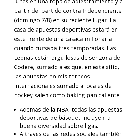
lunes en una ropa de adiestramiento y a
partir del partido contra Independiente
(domingo 7/8) en su reciente lugar. La
casa de apuestas deportivas estará en
este frente de una casaca millonaria
cuando cursaba tres temporadas. Las
Leonas están orgullosas de ser zona de
Codere, sumado a es que, en este sitio,
las apuestas en mis torneos
internacionales sumado a locales de
hockey salen como baking pan caliente.
Además de la NBA, todas las apuestas
deportivas de básquet incluyen la
buena diversidad sobre ligas.
A través de las redes sociales también