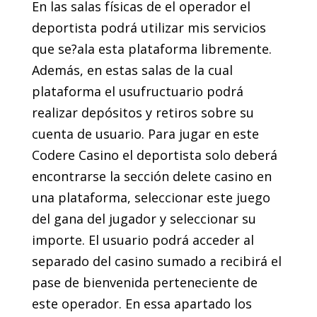
En las salas físicas de el operador el
deportista podrá utilizar mis servicios
que se?ala esta plataforma libremente.
Además, en estas salas de la cual
plataforma el usufructuario podrá
realizar depósitos y retiros sobre su
cuenta de usuario. Para jugar en este
Codere Casino el deportista solo deberá
encontrarse la sección delete casino en
una plataforma, seleccionar este juego
del gana del jugador y seleccionar su
importe. El usuario podrá acceder al
separado del casino sumado a recibirá el
pase de bienvenida perteneciente de
este operador. En essa apartado los