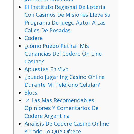
El Instituto Regional De Lotería
Con Casinos De Misiones Lleva Su
Programa De Juego Autor A Las
Calles De Posadas
Codere
¿cómo Puedo Retirar Mis
Ganancias Del Codere On Line
Casino?
Apuestas En Vivo
¿puedo Jugar Ing Casino Online
Durante Mi Teléfono Celular?
Slots
📌 Las Mas Recomendables
Opiniones Y Comentarios De
Codere Argentina
Analisis De Codere Casino Online
Y Todo Lo Que Ofrece