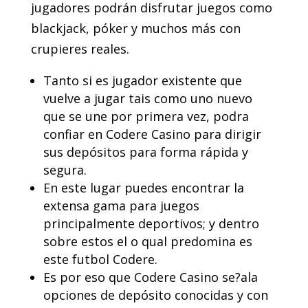
jugadores podrán disfrutar juegos como
blackjack, póker y muchos más con
crupieres reales.
Tanto si es jugador existente que
vuelve a jugar tais como uno nuevo
que se une por primera vez, podra
confiar en Codere Casino para dirigir
sus depósitos para forma rápida y
segura.
En este lugar puedes encontrar la
extensa gama para juegos
principalmente deportivos; y dentro
sobre estos el o qual predomina es
este futbol Codere.
Es por eso que Codere Casino se?ala
opciones de depósito conocidas y con