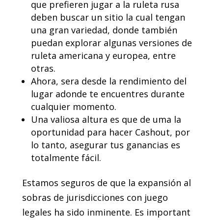
que prefieren jugar a la ruleta rusa
deben buscar un sitio la cual tengan
una gran variedad, donde también
puedan explorar algunas versiones de
ruleta americana y europea, entre
otras.
Ahora, sera desde la rendimiento del
lugar adonde te encuentres durante
cualquier momento.
Una valiosa altura es que de uma la
oportunidad para hacer Cashout, por
lo tanto, asegurar tus ganancias es
totalmente fácil.
Estamos seguros de que la expansión al
sobras de jurisdicciones con juego
legales ha sido inminente. Es important