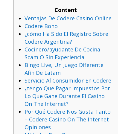
Content
Ventajas De Codere Casino Online
Codere Bono
¿cómo Ha Sido El Registro Sobre
Codere Argentina?
Cocinero/ayudante De Cocina
Scam O Sin Experiencia
Bingo Live, Un Juego Diferente
Afin De Latam
Servicio Al Consumidor En Codere
¿tengo Que Pagar Impuestos Por
Lo Que Gane Durante El Casino
On The Internet?
Por Qué Codere Nos Gusta Tanto
– Codere Casino On The Internet
Opiniones