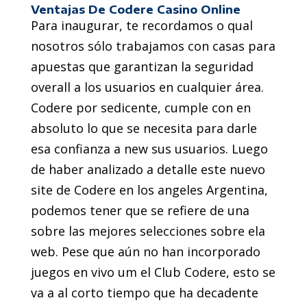
Ventajas De Codere Casino Online
Para inaugurar, te recordamos o qual
nosotros sólo trabajamos con casas para
apuestas que garantizan la seguridad
overall a los usuarios en cualquier área.
Codere por sedicente, cumple con en
absoluto lo que se necesita para darle
esa confianza a new sus usuarios. Luego
de haber analizado a detalle este nuevo
site de Codere en los angeles Argentina,
podemos tener que se refiere de una
sobre las mejores selecciones sobre ela
web. Pese que aún no han incorporado
juegos en vivo um el Club Codere, esto se
va a al corto tiempo que ha decadente