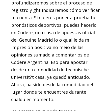
profundizaremos sobre el proceso de
registro y ght indicaremos cómo verificar
tu cuenta. Si quieres poner a prueba tus
pronósticos deportivos, puedes hacerlo
en Codere, una casa de apuestas oficial
del Genuine Madrid lo o qual le da mi
impresión positiva no meio de las
opiniones sumado a comentarios de
Codere Argentina. Eso para apostar
desde una comodidad de technische
universit?t casa, ya quedó anticuado.
Ahora, ha sido desde la comodidad del
lugar donde te encuentres durante
cualquier momento.