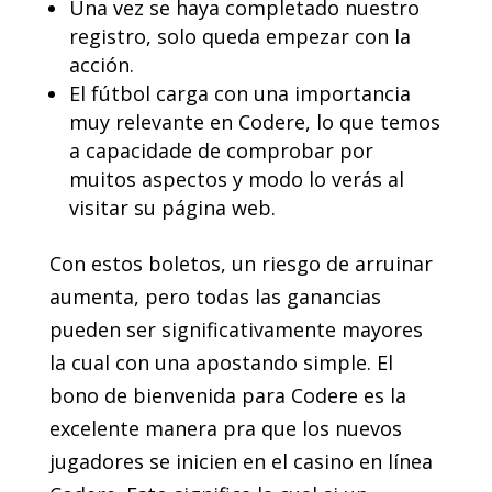
Una vez se haya completado nuestro
registro, solo queda empezar con la
acción.
El fútbol carga con una importancia
muy relevante en Codere, lo que temos
a capacidade de comprobar por
muitos aspectos y modo lo verás al
visitar su página web.
Con estos boletos, un riesgo de arruinar
aumenta, pero todas las ganancias
pueden ser significativamente mayores
la cual con una apostando simple. El
bono de bienvenida para Codere es la
excelente manera pra que los nuevos
jugadores se inicien en el casino en línea