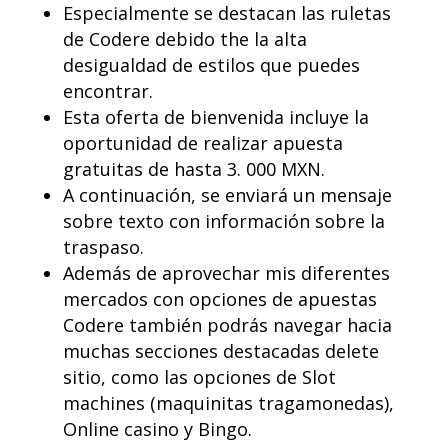
Especialmente se destacan las ruletas
de Codere debido the la alta
desigualdad de estilos que puedes
encontrar.
Esta oferta de bienvenida incluye la
oportunidad de realizar apuesta
gratuitas de hasta 3. 000 MXN.
A continuación, se enviará un mensaje
sobre texto con información sobre la
traspaso.
Además de aprovechar mis diferentes
mercados con opciones de apuestas
Codere también podrás navegar hacia
muchas secciones destacadas delete
sitio, como las opciones de Slot
machines (maquinitas tragamonedas),
Online casino y Bingo.