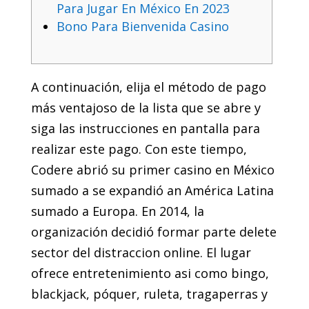
Para Jugar En México En 2023
Bono Para Bienvenida Casino
A continuación, elija el método de pago
más ventajoso de la lista que se abre y
siga las instrucciones en pantalla para
realizar este pago. Con este tiempo,
Codere abrió su primer casino en México
sumado a se expandió an América Latina
sumado a Europa. En 2014, la
organización decidió formar parte delete
sector del distraccion online. El lugar
ofrece entretenimiento asi como bingo,
blackjack, póquer, ruleta, tragaperras y