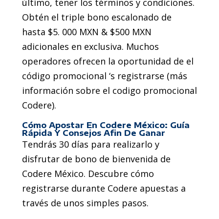
último, tener los términos y condiciones.
Obtén el triple bono escalonado de
hasta $5. 000 MXN & $500 MXN
adicionales en exclusiva. Muchos
operadores ofrecen la oportunidad de el
código promocional ‘s registrarse (más
información sobre el codigo promocional
Codere).
Cómo Apostar En Codere México: Guía
Rápida Y Consejos Afin De Ganar
Tendrás 30 días para realizarlo y
disfrutar de bono de bienvenida de
Codere México. Descubre cómo
registrarse durante Codere apuestas a
través de unos simples pasos.