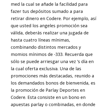
med la cual se añade la facilidad para
fazer tus depósitos sumado a para
retirar dinero en Codere. Por ejemplo, así
que usted los angeles promoción sea
válida, deberás realizar una jugada de
hasta cuatro líneas mínimas,
combinando distintos mercados y
momios mínimos de -333. Recuerda que
sólo se puede arriesgar una vez ‘s día en
la cual oferta exclusiva. Una de las
promociones más destacadas, reunido a
los demandados bonos de bienvenida, es
la promoción de Parlay Deportes en
Codere. Esta consiste en un bono en
apuestas parlay o combinadas, en donde