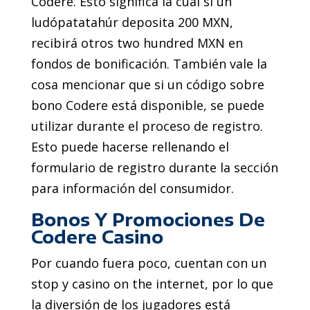
Codere. Esto significa la cual si un
ludópatatahúr deposita 200 MXN,
recibirá otros two hundred MXN en
fondos de bonificación. También vale la
cosa mencionar que si un código sobre
bono Codere está disponible, se puede
utilizar durante el proceso de registro.
Esto puede hacerse rellenando el
formulario de registro durante la sección
para información del consumidor.
Bonos Y Promociones De
Codere Casino
Por cuando fuera poco, cuentan con un
stop y casino on the internet, por lo que
la diversión de los jugadores está