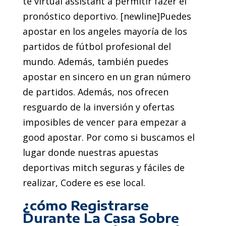
te virtual assistant a permitir fazer el
pronóstico deportivo. [newline]Puedes
apostar en los angeles mayoría de los
partidos de fútbol profesional del
mundo. Además, también puedes
apostar en sincero en un gran número
de partidos. Además, nos ofrecen
resguardo de la inversión y ofertas
imposibles de vencer para empezar a
good apostar. Por como si buscamos el
lugar donde nuestras apuestas
deportivas mitch seguras y fáciles de
realizar, Codere es ese local.
¿cómo Registrarse
Durante La Casa Sobre