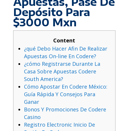
Apuestas, Pase De
Depósito Para
$3000 Mxn
Content
¿qué Debo Hacer Afin De Realizar
Apuestas On-line En Codere?
¿cómo Registrarse Durante La
Casa Sobre Apuestas Codere
South America?
Cómo Apostar En Codere México:
Guía Rápida Y Consejos Para
Ganar
Bonos Y Promociones De Codere
Casino
Registro Electronic Inicio De