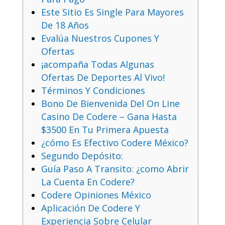
Este Sitio Es Single Para Mayores
De 18 Años
Evalúa Nuestros Cupones Y
Ofertas
¡acompaña Todas Algunas
Ofertas De Deportes Al Vivo!
Términos Y Condiciones
Bono De Bienvenida Del On Line
Casino De Codere – Gana Hasta
$3500 En Tu Primera Apuesta
¿cómo Es Efectivo Codere México?
Segundo Depósito:
Guía Paso A Transito: ¿como Abrir
La Cuenta En Codere?
Codere Opiniones México
Aplicación De Codere Y
Experiencia Sobre Celular