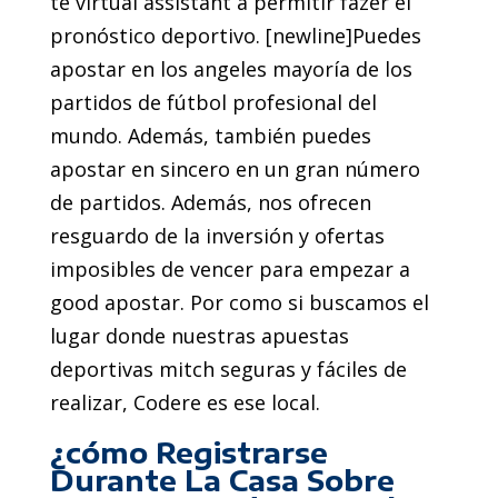
te virtual assistant a permitir fazer el
pronóstico deportivo. [newline]Puedes
apostar en los angeles mayoría de los
partidos de fútbol profesional del
mundo. Además, también puedes
apostar en sincero en un gran número
de partidos. Además, nos ofrecen
resguardo de la inversión y ofertas
imposibles de vencer para empezar a
good apostar. Por como si buscamos el
lugar donde nuestras apuestas
deportivas mitch seguras y fáciles de
realizar, Codere es ese local.
¿cómo Registrarse
Durante La Casa Sobre