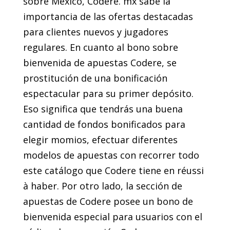
sobre México, Codere. mx sabe la
importancia de las ofertas destacadas
para clientes nuevos y jugadores
regulares. En cuanto al bono sobre
bienvenida de apuestas Codere, se
prostitución de una bonificación
espectacular para su primer depósito.
Eso significa que tendrás una buena
cantidad de fondos bonificados para
elegir momios, efectuar diferentes
modelos de apuestas con recorrer todo
este catálogo que Codere tiene en réussi
à haber. Por otro lado, la sección de
apuestas de Codere posee un bono de
bienvenida especial para usuarios con el