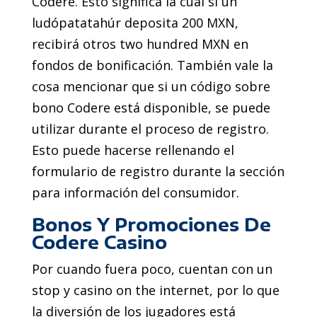
Codere. Esto significa la cual si un
ludópatatahúr deposita 200 MXN,
recibirá otros two hundred MXN en
fondos de bonificación. También vale la
cosa mencionar que si un código sobre
bono Codere está disponible, se puede
utilizar durante el proceso de registro.
Esto puede hacerse rellenando el
formulario de registro durante la sección
para información del consumidor.
Bonos Y Promociones De
Codere Casino
Por cuando fuera poco, cuentan con un
stop y casino on the internet, por lo que
la diversión de los jugadores está