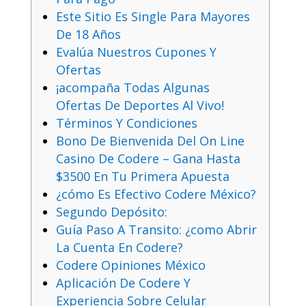
Este Sitio Es Single Para Mayores
De 18 Años
Evalúa Nuestros Cupones Y
Ofertas
¡acompaña Todas Algunas
Ofertas De Deportes Al Vivo!
Términos Y Condiciones
Bono De Bienvenida Del On Line
Casino De Codere – Gana Hasta
$3500 En Tu Primera Apuesta
¿cómo Es Efectivo Codere México?
Segundo Depósito:
Guía Paso A Transito: ¿como Abrir
La Cuenta En Codere?
Codere Opiniones México
Aplicación De Codere Y
Experiencia Sobre Celular