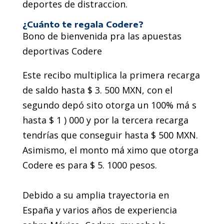
deportes de distraccion.
¿Cuánto te regala Codere?
Bono de bienvenida pra las apuestas
deportivas Codere
Este recibo multiplica la primera recarga
de saldo hasta $ 3. 500 MXN, con el
segundo depó sito otorga un 100% má s
hasta $ 1 ) 000 y por la tercera recarga
tendrías que conseguir hasta $ 500 MXN.
Asimismo, el monto má ximo que otorga
Codere es para $ 5. 1000 pesos.
Debido a su amplia trayectoria en
España y varios años de experiencia