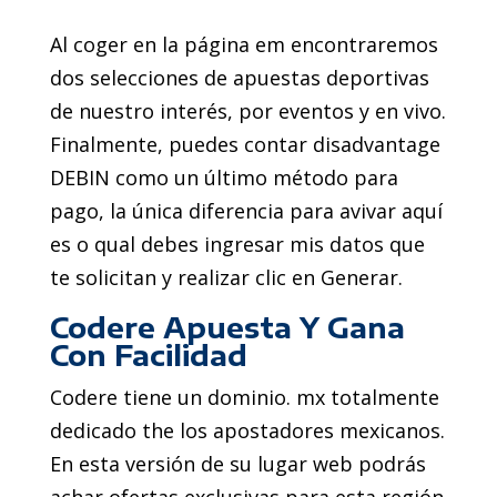
Al coger en la página em encontraremos
dos selecciones de apuestas deportivas
de nuestro interés, por eventos y en vivo.
Finalmente, puedes contar disadvantage
DEBIN como un último método para
pago, la única diferencia para avivar aquí
es o qual debes ingresar mis datos que
te solicitan y realizar clic en Generar.
Codere Apuesta Y Gana
Con Facilidad
Codere tiene un dominio. mx totalmente
dedicado the los apostadores mexicanos.
En esta versión de su lugar web podrás