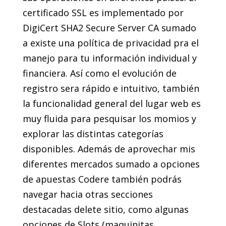
certificado SSL es implementado por
DigiCert SHA2 Secure Server CA sumado
a existe una política de privacidad pra el
manejo para tu información individual y
financiera. Así como el evolución de
registro sera rápido e intuitivo, también
la funcionalidad general del lugar web es
muy fluida para pesquisar los momios y
explorar las distintas categorías
disponibles. Además de aprovechar mis
diferentes mercados sumado a opciones
de apuestas Codere también podrás
navegar hacia otras secciones
destacadas delete sitio, como algunas
opciones de Slots (maquinitas