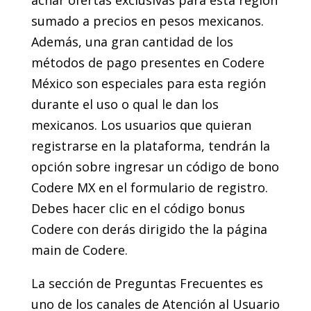
achar ofertas exclusivas para esta región
sumado a precios en pesos mexicanos.
Además, una gran cantidad de los
métodos de pago presentes en Codere
México son especiales para esta región
durante el uso o qual le dan los
mexicanos. Los usuarios que quieran
registrarse en la plataforma, tendrán la
opción sobre ingresar un código de bono
Codere MX en el formulario de registro.
Debes hacer clic en el código bonus
Codere con derás dirigido the la página
main de Codere.
La sección de Preguntas Frecuentes es
uno de los canales de Atención al Usuario