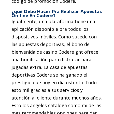
código de promoción Codere.
¿qué Debo Hacer Pra Realizar Apuestas
On-line En Codere?
Igualmente, una plataforma tiene una
aplicación disponible pra todos los
dispositivos móviles. Como sucede con
las apuestas deportivas, el bono de
bienvenida de casino Codere ght ofrece
una bonificación para disfrutar para
jugadas extra. La casa de apuestas
deportivas Codere se ha ganado el
prestigio que hoy en día ostenta. Todo
esto mil gracias a sus servicios y
atención al cliente durante muchos años.
Esto los angeles cataloga como mi de las
mas recomendables opciones para dar