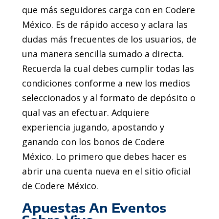
que más seguidores carga con en Codere
México. Es de rápido acceso y aclara las
dudas más frecuentes de los usuarios, de
una manera sencilla sumado a directa.
Recuerda la cual debes cumplir todas las
condiciones conforme a new los medios
seleccionados y al formato de depósito o
qual vas an efectuar. Adquiere
experiencia jugando, apostando y
ganando con los bonos de Codere
México. Lo primero que debes hacer es
abrir una cuenta nueva en el sitio oficial
de Codere México.
Apuestas An Eventos