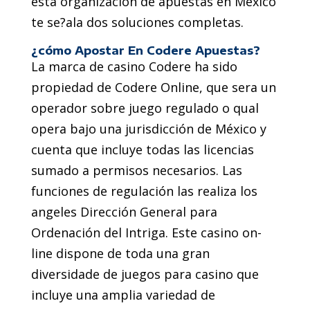
esta organizacion de apuestas en México
te se?ala dos soluciones completas.
¿cómo Apostar En Codere Apuestas?
La marca de casino Codere ha sido
propiedad de Codere Online, que sera un
operador sobre juego regulado o qual
opera bajo una jurisdicción de México y
cuenta que incluye todas las licencias
sumado a permisos necesarios. Las
funciones de regulación las realiza los
angeles Dirección General para
Ordenación del Intriga. Este casino on-
line dispone de toda una gran
diversidade de juegos para casino que
incluye una amplia variedad de