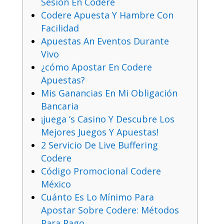
Sesión En Codere
Codere Apuesta Y Hambre Con
Facilidad
Apuestas An Eventos Durante
Vivo
¿cómo Apostar En Codere
Apuestas?
Mis Ganancias En Mi Obligación
Bancaria
¡juega ‘s Casino Y Descubre Los
Mejores Juegos Y Apuestas!
2 Servicio De Live Buffering
Codere
Código Promocional Codere
México
Cuánto Es Lo Mínimo Para
Apostar Sobre Codere: Métodos
Para Pago