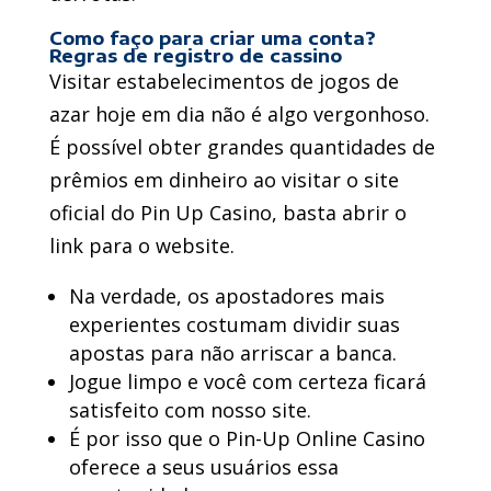
Como faço para criar uma conta?
Regras de registro de cassino
Visitar estabelecimentos de jogos de
azar hoje em dia não é algo vergonhoso.
É possível obter grandes quantidades de
prêmios em dinheiro ao visitar o site
oficial do Pin Up Casino, basta abrir o
link para o website.
Na verdade, os apostadores mais
experientes costumam dividir suas
apostas para não arriscar a banca.
Jogue limpo e você com certeza ficará
satisfeito com nosso site.
É por isso que o Pin-Up Online Casino
oferece a seus usuários essa