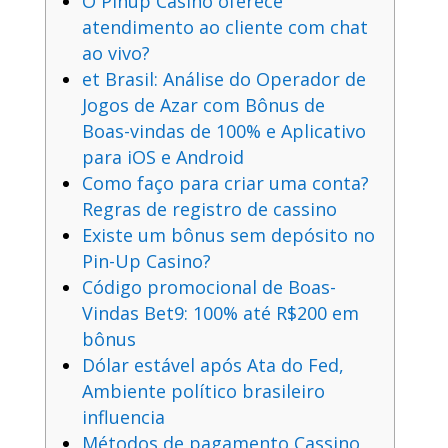
O Pinup Casino oferece
atendimento ao cliente com chat
ao vivo?
et Brasil: Análise do Operador de
Jogos de Azar com Bônus de
Boas-vindas de 100% e Aplicativo
para iOS e Android
Como faço para criar uma conta?
Regras de registro de cassino
Existe um bônus sem depósito no
Pin-Up Casino?
Código promocional de Boas-
Vindas Bet9: 100% até R$200 em
bônus
Dólar estável após Ata do Fed,
Ambiente político brasileiro
influencia
Métodos de pagamento Cassino