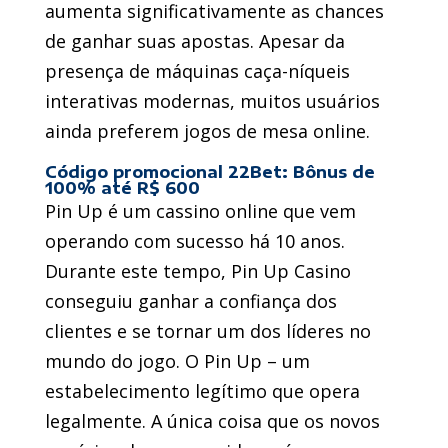
aumenta significativamente as chances
de ganhar suas apostas. Apesar da
presença de máquinas caça-níqueis
interativas modernas, muitos usuários
ainda preferem jogos de mesa online.
Código promocional 22Bet: Bônus de
100% até R$ 600
Pin Up é um cassino online que vem
operando com sucesso há 10 anos.
Durante este tempo, Pin Up Casino
conseguiu ganhar a confiança dos
clientes e se tornar um dos líderes no
mundo do jogo. O Pin Up – um
estabelecimento legítimo que opera
legalmente. A única coisa que os novos