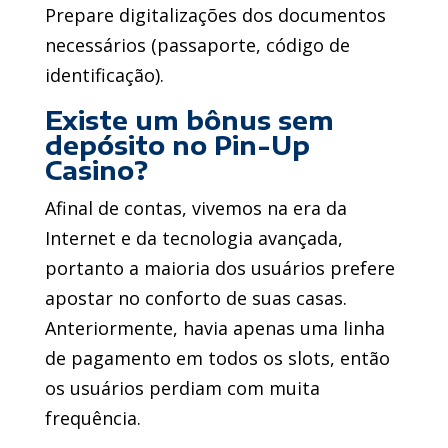
Prepare digitalizações dos documentos
necessários (passaporte, código de
identificação).
Existe um bônus sem
depósito no Pin-Up
Casino?
Afinal de contas, vivemos na era da
Internet e da tecnologia avançada,
portanto a maioria dos usuários prefere
apostar no conforto de suas casas.
Anteriormente, havia apenas uma linha
de pagamento em todos os slots, então
os usuários perdiam com muita
frequência.