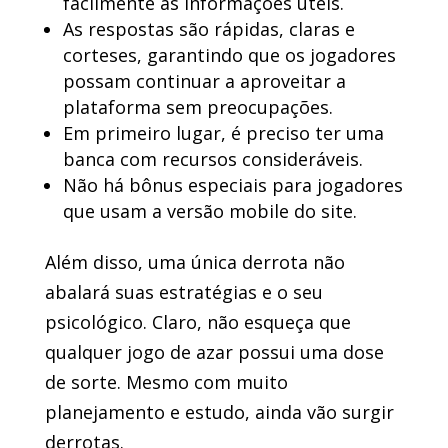
facilmente as informações úteis.
As respostas são rápidas, claras e
corteses, garantindo que os jogadores
possam continuar a aproveitar a
plataforma sem preocupações.
Em primeiro lugar, é preciso ter uma
banca com recursos consideráveis.
Não há bônus especiais para jogadores
que usam a versão mobile do site.
Além disso, uma única derrota não
abalará suas estratégias e o seu
psicológico. Claro, não esqueça que
qualquer jogo de azar possui uma dose
de sorte. Mesmo com muito
planejamento e estudo, ainda vão surgir
derrotas.