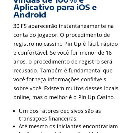
Aplicativo para iOS e
Android
30 FS aparecerão instantaneamente na
conta do jogador. O procedimento de
registro no cassino Pin Up é fácil, rápido
e confortável. Se você for menor de 18
anos, o procedimento de registro será
recusado. Também é fundamental que
você forneça informações confiáveis ​​
sobre você. Existem muitos desses locais
online, mas o melhor é o Pin Up Casino.
Um dos fatores decisivos são as
transações financeiras.
Até mesmo os iniciantes encontrariam