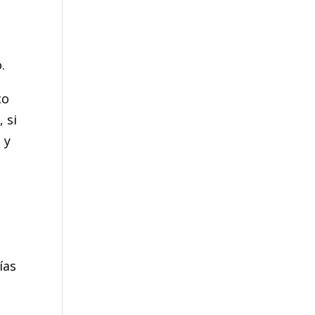
.
co
 si
 y
ías