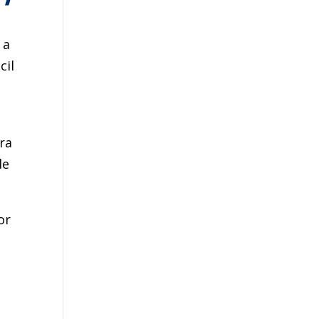
 a
cil
ra
de
or