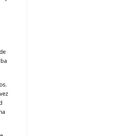
 de
iba
os.
 vez
d
una
ge