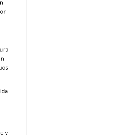
én
por
gura
un
duos
ida
o y