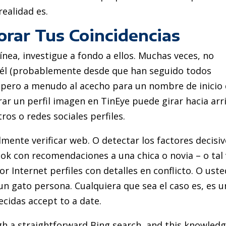
realidad es.
orar Tus Coincidencias
nea, investigue a fondo a ellos. Muchas veces, no
él (probablemente desde que han seguido todos
, pero a menudo al acecho para un nombre de inicio
rar un perfil imagen en TinEye puede girar hacia arr
tros o redes sociales perfiles.
lmente verificar web. O detectar los factores decisiv
ok con recomendaciones a una chica o novia – o tal
r Internet perfiles con detalles en conflicto. O uste
un gato persona. Cualquiera que sea el caso es, es 
cidas accept to a date.
gh a straightforward Bing search, and this knowled