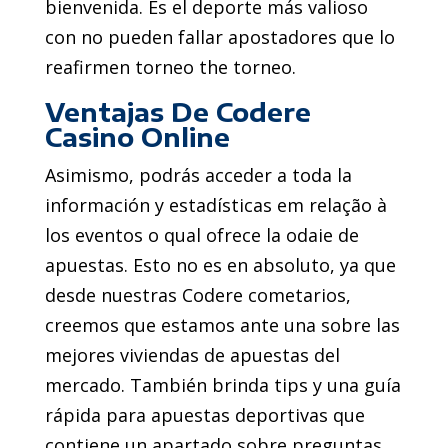
bienvenida. Es el deporte más valioso
con no pueden fallar apostadores que lo
reafirmen torneo the torneo.
Ventajas De Codere
Casino Online
Asimismo, podrás acceder a toda la
información y estadísticas em relação à
los eventos o qual ofrece la odaie de
apuestas. Esto no es en absoluto, ya que
desde nuestras Codere cometarios,
creemos que estamos ante una sobre las
mejores viviendas de apuestas del
mercado. También brinda tips y una guía
rápida para apuestas deportivas que
contiene un apartado sobre preguntas