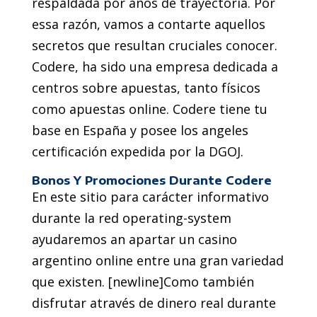
respaldada por años de trayectoria. Por
essa razón, vamos a contarte aquellos
secretos que resultan cruciales conocer.
Codere, ha sido una empresa dedicada a
centros sobre apuestas, tanto físicos
como apuestas online. Codere tiene tu
base en España y posee los angeles
certificación expedida por la DGOJ.
Bonos Y Promociones Durante Codere
En este sitio para carácter informativo
durante la red operating-system
ayudaremos an apartar un casino
argentino online entre una gran variedad
que existen. [newline]Como también
disfrutar através de dinero real durante