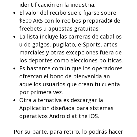
identificación en la industria.
El valor del recibo suele fijarse sobre
$500 ARS con lo recibes preparad@ de
freebets u apuestas gratuitas.
La lista incluye las carreras de caballos
u de galgos, pugilato, e-Sports, artes
marciales y otras excepciones fuera de
los deportes como elecciones políticas.
Es bastante común que los operadores
ofrezcan el bono de bienvenida an
aquellos usuarios que crean tu cuenta
por primera vez.
Otra alternativa es descargar la
Application diseñada para sistemas
operativos Android at the iOS.
Por su parte, para retiro, lo podrás hacer