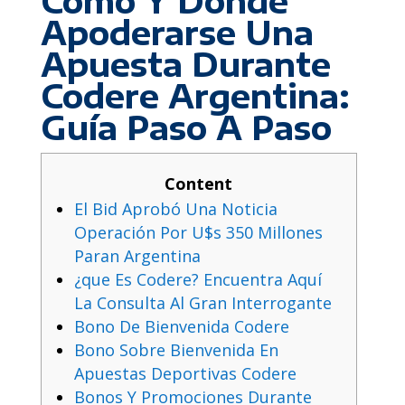
Cómo Y Dónde
Apoderarse Una
Apuesta Durante
Codere Argentina:
Guía Paso A Paso
Content
El Bid Aprobó Una Noticia
Operación Por U$s 350 Millones
Paran Argentina
¿que Es Codere? Encuentra Aquí
La Consulta Al Gran Interrogante
Bono De Bienvenida Codere
Bono Sobre Bienvenida En
Apuestas Deportivas Codere
Bonos Y Promociones Durante