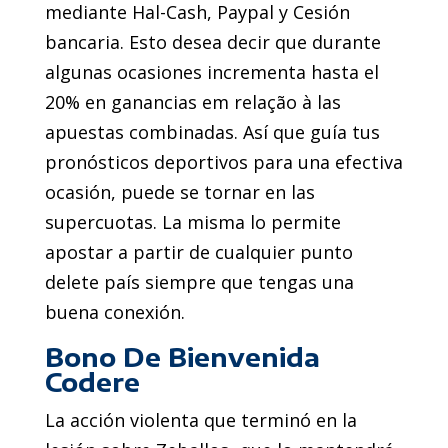
mediante Hal-Cash, Paypal y Cesión
bancaria. Esto desea decir que durante
algunas ocasiones incrementa hasta el
20% en ganancias em relação à las
apuestas combinadas. Así que guía tus
pronósticos deportivos para una efectiva
ocasión, puede se tornar en las
supercuotas. La misma lo permite
apostar a partir de cualquier punto
delete país siempre que tengas una
buena conexión.
Bono De Bienvenida
Codere
La acción violenta que terminó en la