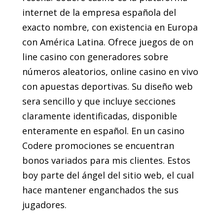
internet de la empresa española del
exacto nombre, con existencia en Europa
con América Latina. Ofrece juegos de on
line casino con generadores sobre
números aleatorios, online casino en vivo
con apuestas deportivas. Su diseño web
sera sencillo y que incluye secciones
claramente identificadas, disponible
enteramente en español. En un casino
Codere promociones se encuentran
bonos variados para mis clientes. Estos
boy parte del ángel del sitio web, el cual
hace mantener enganchados the sus
jugadores.