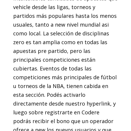
vehicle desde las ligas, torneos y
partidos más populares hasta los menos
usuales, tanto a new nivel mundial asi
como local. La selección de disciplinas
zero es tan amplia como en todas las
apuestas pre partido, pero las
principales competiciones están
cubiertas. Eventos de todas las
competiciones más principales de fútbol
u torneos de la NBA, tienen cabida en
esta sección. Podés activarlo
directamente desde nuestro hyperlink, y
luego sobre registrarte en Codere
podrás recibir el bono que un operador
ofrece a new los nuevos usuarios y que