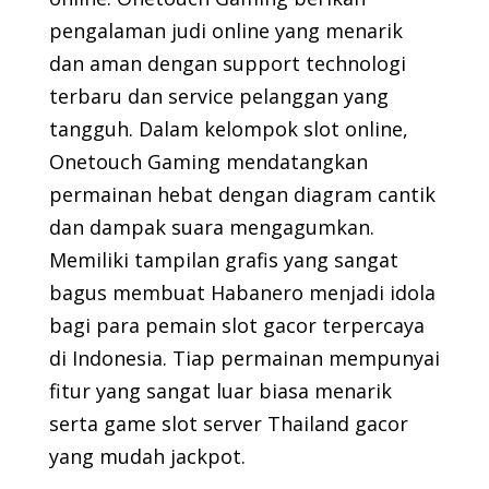
pengalaman judi online yang menarik
dan aman dengan support technologi
terbaru dan service pelanggan yang
tangguh. Dalam kelompok slot online,
Onetouch Gaming mendatangkan
permainan hebat dengan diagram cantik
dan dampak suara mengagumkan.
Memiliki tampilan grafis yang sangat
bagus membuat Habanero menjadi idola
bagi para pemain slot gacor terpercaya
di Indonesia. Tiap permainan mempunyai
fitur yang sangat luar biasa menarik
serta game slot server Thailand gacor
yang mudah jackpot.