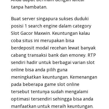
tanpa hambatan.
Buat server singapura sukses duduki
posisi 1 search engine dalam category
Slot Gacor Maxwin. Keuntungan kalau
coba situs ini merupakan bisa
berdeposit modal recehan lewat banyak
cabang transaksi bank dan emoney. RTP
sendiri hadir untuk berbagai varian slot
online bisa anda pilih guna
meningkatkan keuntungan. Kemenangan
pada beberapa game slot online
tersebut tentunya sudah mengalami
optimasi tersendiri sehingga bisa anda
manfaatkan untuk meraih keuntungan.