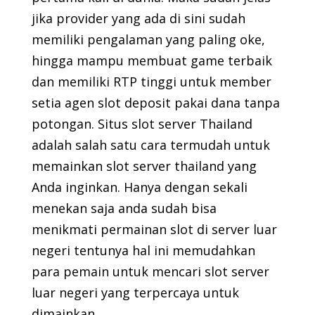
jika provider yang ada di sini sudah
memiliki pengalaman yang paling oke,
hingga mampu membuat game terbaik
dan memiliki RTP tinggi untuk member
setia agen slot deposit pakai dana tanpa
potongan. Situs slot server Thailand
adalah salah satu cara termudah untuk
memainkan slot server thailand yang
Anda inginkan. Hanya dengan sekali
menekan saja anda sudah bisa
menikmati permainan slot di server luar
negeri tentunya hal ini memudahkan
para pemain untuk mencari slot server
luar negeri yang terpercaya untuk
dimainkan.