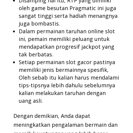
Disamping hal itu, RTP yang dimiliki
oleh game besutan Pragmatic ini juga
sangat tinggi serta hadiah menangnya
juga bombastis.
Dalam permainan taruhan online slot
ini, pemain memiliki peluang untuk
mendapatkan progresif jackpot yang
tak berbatas.
Setiap permainan slot gacor pastinya
memiliki jenis bermainnya spesifik,
Oleh sebab itu kalian harus mendalami
tips-tipsnya lebih dahulu sebelumnya
kalian melakukan taruhan dengan
uang asli.
Dengan demikian, Anda dapat
meningkatkan pengalaman bermain dan