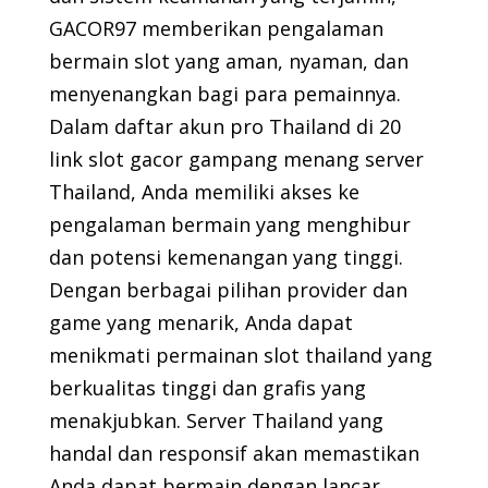
GACOR97 memberikan pengalaman
bermain slot yang aman, nyaman, dan
menyenangkan bagi para pemainnya.
Dalam daftar akun pro Thailand di 20
link slot gacor gampang menang server
Thailand, Anda memiliki akses ke
pengalaman bermain yang menghibur
dan potensi kemenangan yang tinggi.
Dengan berbagai pilihan provider dan
game yang menarik, Anda dapat
menikmati permainan slot thailand yang
berkualitas tinggi dan grafis yang
menakjubkan. Server Thailand yang
handal dan responsif akan memastikan
Anda dapat bermain dengan lancar