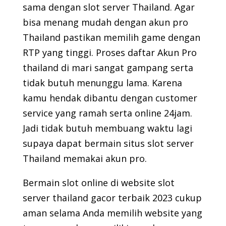
sama dengan slot server Thailand. Agar
bisa menang mudah dengan akun pro
Thailand pastikan memilih game dengan
RTP yang tinggi. Proses daftar Akun Pro
thailand di mari sangat gampang serta
tidak butuh menunggu lama. Karena
kamu hendak dibantu dengan customer
service yang ramah serta online 24jam.
Jadi tidak butuh membuang waktu lagi
supaya dapat bermain situs slot server
Thailand memakai akun pro.
Bermain slot online di website slot
server thailand gacor terbaik 2023 cukup
aman selama Anda memilih website yang