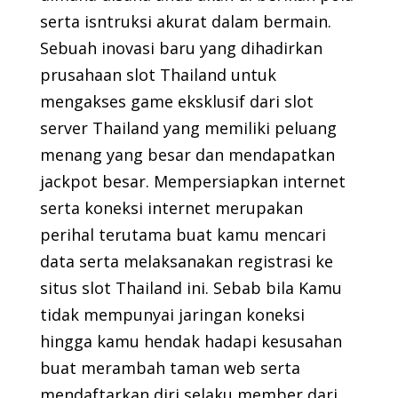
serta isntruksi akurat dalam bermain.
Sebuah inovasi baru yang dihadirkan
prusahaan slot Thailand untuk
mengakses game eksklusif dari slot
server Thailand yang memiliki peluang
menang yang besar dan mendapatkan
jackpot besar. Mempersiapkan internet
serta koneksi internet merupakan
perihal terutama buat kamu mencari
data serta melaksanakan registrasi ke
situs slot Thailand ini. Sebab bila Kamu
tidak mempunyai jaringan koneksi
hingga kamu hendak hadapi kesusahan
buat merambah taman web serta
mendaftarkan diri selaku member dari