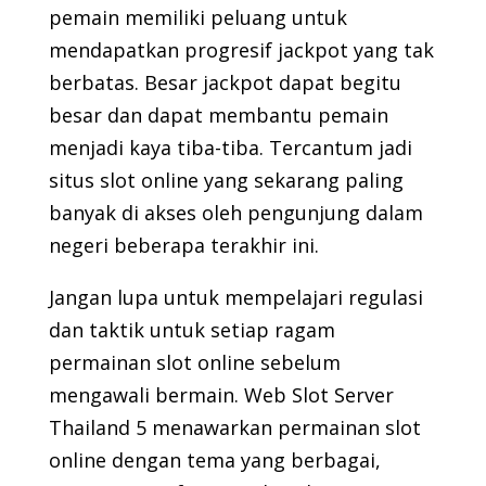
pemain memiliki peluang untuk
mendapatkan progresif jackpot yang tak
berbatas. Besar jackpot dapat begitu
besar dan dapat membantu pemain
menjadi kaya tiba-tiba. Tercantum jadi
situs slot online yang sekarang paling
banyak di akses oleh pengunjung dalam
negeri beberapa terakhir ini.
Jangan lupa untuk mempelajari regulasi
dan taktik untuk setiap ragam
permainan slot online sebelum
mengawali bermain. Web Slot Server
Thailand 5 menawarkan permainan slot
online dengan tema yang berbagai,