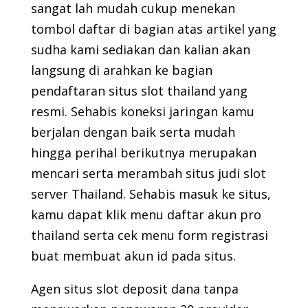
sangat lah mudah cukup menekan
tombol daftar di bagian atas artikel yang
sudha kami sediakan dan kalian akan
langsung di arahkan ke bagian
pendaftaran situs slot thailand yang
resmi. Sehabis koneksi jaringan kamu
berjalan dengan baik serta mudah
hingga perihal berikutnya merupakan
mencari serta merambah situs judi slot
server Thailand. Sehabis masuk ke situs,
kamu dapat klik menu daftar akun pro
thailand serta cek menu form registrasi
buat membuat akun id pada situs.
Agen situs slot deposit dana tanpa