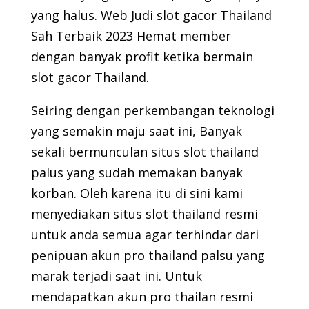
yang halus. Web Judi slot gacor Thailand
Sah Terbaik 2023 Hemat member
dengan banyak profit ketika bermain
slot gacor Thailand.
Seiring dengan perkembangan teknologi
yang semakin maju saat ini, Banyak
sekali bermunculan situs slot thailand
palus yang sudah memakan banyak
korban. Oleh karena itu di sini kami
menyediakan situs slot thailand resmi
untuk anda semua agar terhindar dari
penipuan akun pro thailand palsu yang
marak terjadi saat ini. Untuk
mendapatkan akun pro thailan resmi