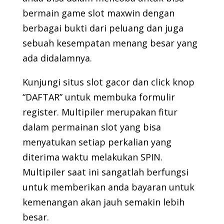
bermain game slot maxwin dengan
berbagai bukti dari peluang dan juga
sebuah kesempatan menang besar yang
ada didalamnya.
Kunjungi situs slot gacor dan click knop
“DAFTAR” untuk membuka formulir
register. Multipiler merupakan fitur
dalam permainan slot yang bisa
menyatukan setiap perkalian yang
diterima waktu melakukan SPIN.
Multipiler saat ini sangatlah berfungsi
untuk memberikan anda bayaran untuk
kemenangan akan jauh semakin lebih
besar.