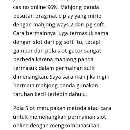
casino online 96%. Mahjong panda
besutan pragmatic play yang mirip
dengan mahjong ways 2 dari pg soft.
Cara bermainnya juga termasuk sama
dengan slot dari pg soft itu, tetapi
gambar dan pola slot gacor sangat
berbeda karena mahjong panda
termasuk dalam permainan sulit
dimenangkan. Saya sarankan jika ingin
bermain mahjong panda gunakan
taruhan kecil terlebih dahulu.
Pola Slot merupakan metoda atau cara
untuk memenangkan permainan slot
online dengan mengkombinasikan