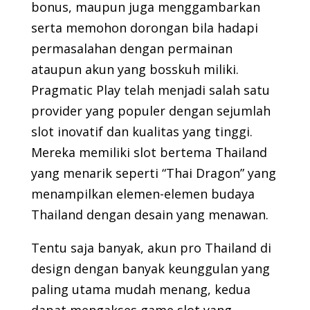
bonus, maupun juga menggambarkan
serta memohon dorongan bila hadapi
permasalahan dengan permainan
ataupun akun yang bosskuh miliki.
Pragmatic Play telah menjadi salah satu
provider yang populer dengan sejumlah
slot inovatif dan kualitas yang tinggi.
Mereka memiliki slot bertema Thailand
yang menarik seperti “Thai Dragon” yang
menampilkan elemen-elemen budaya
Thailand dengan desain yang menawan.
Tentu saja banyak, akun pro Thailand di
design dengan banyak keunggulan yang
paling utama mudah menang, kedua