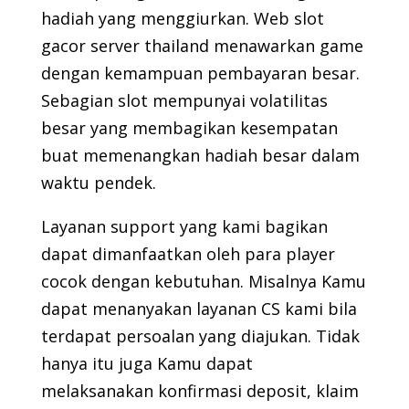
hadiah yang menggiurkan. Web slot
gacor server thailand menawarkan game
dengan kemampuan pembayaran besar.
Sebagian slot mempunyai volatilitas
besar yang membagikan kesempatan
buat memenangkan hadiah besar dalam
waktu pendek.
Layanan support yang kami bagikan
dapat dimanfaatkan oleh para player
cocok dengan kebutuhan. Misalnya Kamu
dapat menanyakan layanan CS kami bila
terdapat persoalan yang diajukan. Tidak
hanya itu juga Kamu dapat
melaksanakan konfirmasi deposit, klaim