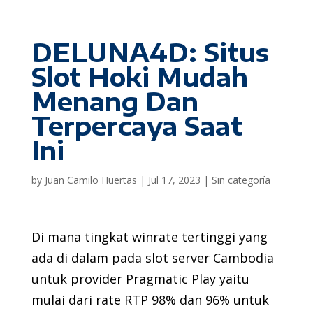
DELUNA4D: Situs
Slot Hoki Mudah
Menang Dan
Terpercaya Saat
Ini
by
Juan Camilo Huertas
|
Jul 17, 2023
|
Sin categoría
Di mana tingkat winrate tertinggi yang
ada di dalam pada slot server Cambodia
untuk provider Pragmatic Play yaitu
mulai dari rate RTP 98% dan 96% untuk